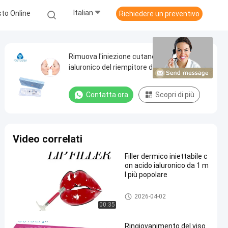
Italian
to Online
Richiedere un preventivo
Rimuova l'iniezione cutanea dell'acido
ialuronico del riempitore del gel di
Fosyderm della grinza unita con legami
atomici incrociati ha
Contatta ora
Scopri di più
Video correlati
Filler dermico iniettabile c
on acido ialuronico da 1 m
l più popolare
riempitore cutaneo dell'acido i
2026-04-02
aluronico
00:35
Ringiovanimento del viso