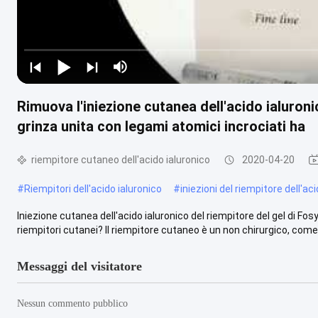
Rimuova l'iniezione cutanea dell'acido ialuroni
grinza unita con legami atomici incrociati ha
riempitore cutaneo dell'acido ialuronico
2020-04-20
#
Riempitori dell'acido ialuronico
#
iniezioni del riempitore dell'ac
Iniezione cutanea dell'acido ialuronico del riempitore del gel di F
riempitori cutanei? Il riempitore cutaneo è un non chirurgico, come .
Messaggi del visitatore
Nessun commento pubblico