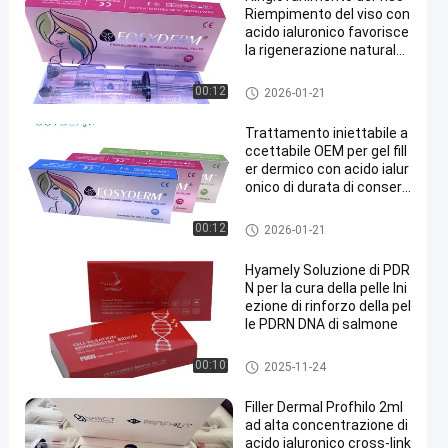
Riempimento del viso con
acido ialuronico favorisce
la rigenerazione naturale
della pelle e il bagliore giov
anile
riempitore cutaneo dell'acido i
00:12
2026-01-21
aluronico
Trattamento iniettabile a
ccettabile OEM per gel fill
er dermico con acido ialur
onico di durata di conserv
azione di 2 anni per il ringi
ovanimento della pelle e il
riempitore cutaneo dell'acido i
00:12
2026-01-21
ripristino del volume
aluronico
Hyamely Soluzione di PDR
N per la cura della pelle Ini
ezione di rinforzo della pel
le PDRN DNA di salmone
estetico
00:10
2025-11-24
Filler Dermal Profhilo 2ml
ad alta concentrazione di
acido ialuronico cross-link