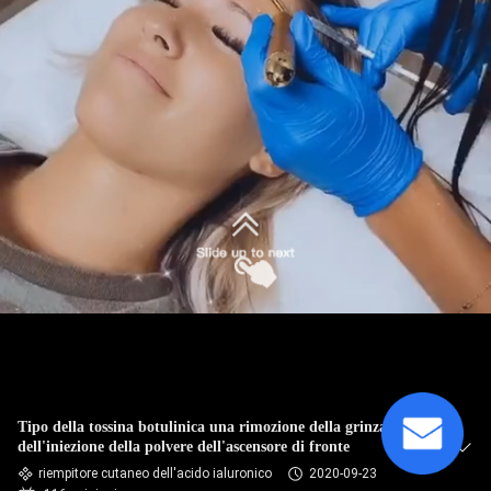
CONTROLLO
DELLA
QUALITÀ
CONTATTACI
NOTIZIE
CASI
CHIEDI
Tipo della tossina botulinica una rimozione della grinza
UN
dell'iniezione della polvere dell'ascensore di fronte
PREVENTIVO
riempitore cutaneo dell'acido ialuronico
2020-09-23