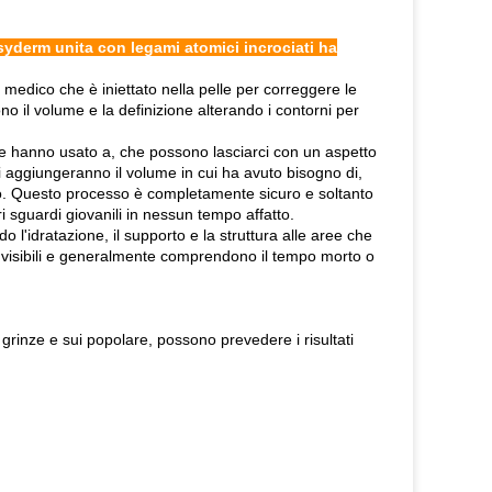
osyderm unita con legami atomici incrociati ha
medico che è iniettato nella pelle per correggere le
o il volume e la definizione alterando i contorni per
me hanno usato a, che possono lasciarci con un aspetto
ili aggiungeranno il volume in cui ha avuto bisogno di,
petto. Questo processo è completamente sicuro e soltanto
ri sguardi giovanili in nessun tempo affatto.
 l'idratazione, il supporto e la struttura alle aree che
te visibili e generalmente comprendono il tempo morto o
e grinze e sui popolare, possono prevedere i risultati