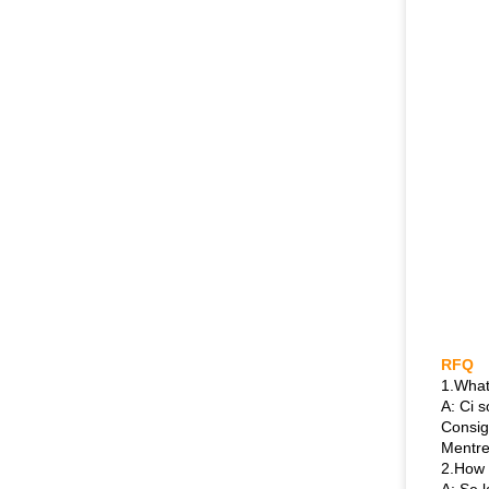
RFQ
1.What 
A: Ci s
Consig
Mentre
2.How è
A: Se 