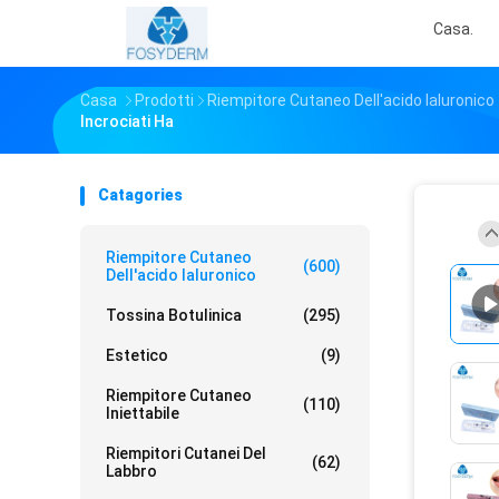
Casa.
Casa
Prodotti
Riempitore Cutaneo Dell'acido Ialuronico
Incrociati Ha
Catagories
Riempitore Cutaneo
(600)
Dell'acido Ialuronico
Tossina Botulinica
(295)
Estetico
(9)
Riempitore Cutaneo
(110)
Iniettabile
Riempitori Cutanei Del
(62)
Labbro