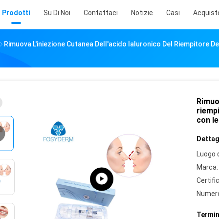
Prodotti
Su Di Noi
Contattaci
Notizie
Casi
Acquist
Rimuova L'iniezione Cutanea Dell'acido Ialuronico Del Riempitore D
Rimuov
riempi
con le
Dettagl
Luogo d
Marca:
Certifi
Numero
Termin