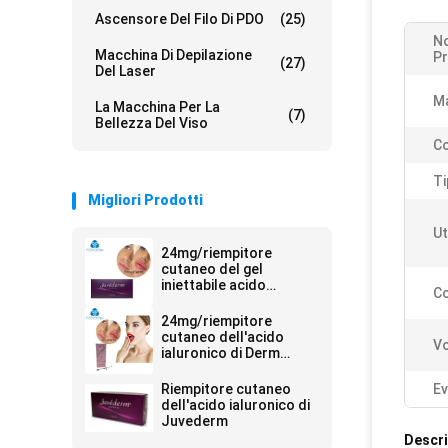
Ascensore Del Filo Di PDO
(25)
N
Macchina Di Depilazione
Pr
(27)
Del Laser
Ma
La Macchina Per La
(7)
Bellezza Del Viso
Co
Ti
Migliori Prodotti
Ut
24mg/riempitore
cutaneo del gel
iniettabile acido
C
ialuronico di ml Ultra4
per le labbra 2*1ml
24mg/riempitore
cutaneo dell'acido
V
ialuronico di Derm
siringa di ml 2ml
Riempitore cutaneo
Ev
dell'acido ialuronico di
Juvederm
Descri