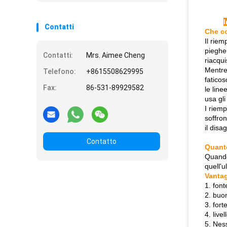
I
Contatti
Che co
Il riem
pieghe,
Contatti:
Mrs. Aimee Cheng
riacqui
Mentre
Telefono:
+8615508629995
faticos
Fax:
86-531-89929582
le line
usa gli
I riemp
soffron
il disa
Contatto
Quanto
Quando 
quell'u
Vantag
1. fon
2. buo
3. fort
4. live
5. Nes