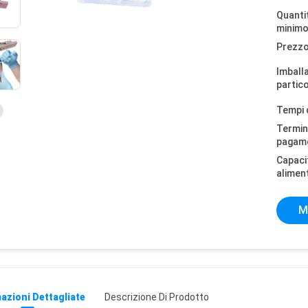
Quantit
minimo
Prezzo
Imball
partico
Tempi 
Termini
pagam
Capaci
alimen
M
azioni Dettagliate
Descrizione Di Prodotto