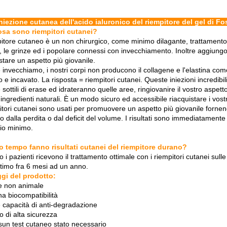
niezione cutanea dell'acido ialuronico del riempitore del gel di F
sa sono riempitori cutanei?
pitore cutaneo è un non chirurgico, come minimo dilagante, trattamento 
 le grinze ed i popolare connessi con invecchiamento. Inoltre aggiungon
stare un aspetto più giovanile.
 invecchiamo, i nostri corpi non producono il collagene e l'elastina co
o e incavato. La risposta = riempitori cutanei. Queste iniezioni incredib
e sottili di erase ed idrateranno quelle aree, ringiovanire il vostro as
 ingredienti naturali. È un modo sicuro ed accessibile riacquistare i vost
itori cutanei sono usati per promuovere un aspetto più giovanile fornendo
o dalla perdita o dal deficit del volume. I risultati sono immediatamen
gio minimo.
 tempo fanno risultati cutanei del riempitore durano?
i pazienti ricevono il trattamento ottimale con i riempitori cutanei sull
ltimo fra 6 mesi ad un anno.
gi del prodotto:
te non animale
na biocompatibilità
e capacità di anti-degradazione
llo di alta sicurezza
sun test cutaneo stato necessario