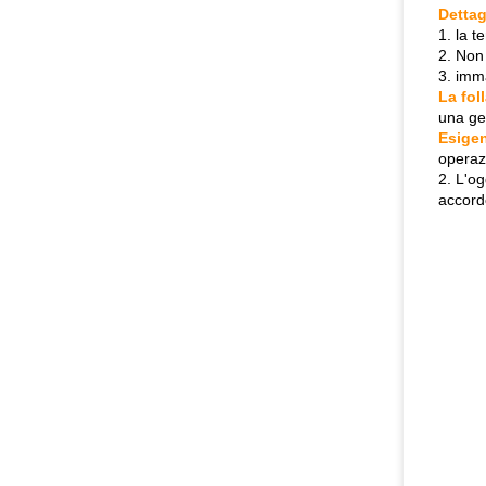
Dettag
1. la 
2. Non
3. imm
La fol
una ge
Esigen
operaz
2. L'og
accordo