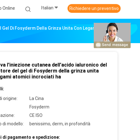
Italian
o Online
Richiedere un preventivo
el Gel Di Fosyderm Della Grinza Unita Con Legami Atomici
a l'iniezione cutanea dell'acido ialuronico del
tore del gel di Fosyderm della grinza unita
gami atomici incrociati ha
i:
i origine:
La Cina
Fosyderm
cazione:
CE ISO
 di modello:
benissimo, derm, in profondità
i di pagamento e spedizione: