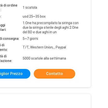
à di ordine
1 scatola
:
:
usd 25~35 box
1.One ha precompilato la siringa con
aggi
due la siringa sterile degli aghi 2.One
lari:
del BD e due aghi in un
di consegna:
5~7 giorni
 di
T/T, Western Union, , Paypal
ento:
tà di
5000 scatole alla settimana
tazione:
iglior Prezzo
Contatto