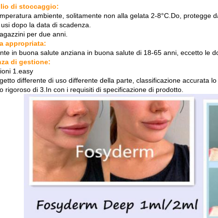
lio di stoccaggio:
temperatura ambiente, solitamente non alla gelata 2-8°C.Do, protegge d
 usi dopo la data di scadenza.
agazzini per due anni.
la appropriata:
nte in buona salute anziana in buona salute di 18-65 anni, eccetto le do
za di gestione:
ioni 1.easy
getto differente di uso differente della parte, classificazione accurata l
 rigoroso di 3.In con i requisiti di specificazione di prodotto.