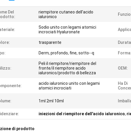
ome Del
riempitore cutaneo dell'acido
Funzio
odotto:
ialuronico
Sodio unito con legami atomici
teriale:
Applic
incrociati Hyaluronate
lore:
trasparente
Durata
po:
Derm, profondo, fine, sotto--q
Forma
Peli il riempitore/riempitore del
ilizzo:
fronte/il riempitore acido
OEM:
ialuronico/prodotto di bellezza
acido ialuronico unito con legami
Ha Di
omponente:
atomici incrociati
Concen
olume:
1ml 2ml 10ml
Imball
idenziare:
iniezioni del riempitore dell'acido ialuronico
,
ri
zione di prodotto