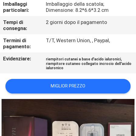
Imballaggi
Imballaggio della scatola;
particolari:
Dimensione: 8.2*6.6*3.2 cm
CONTROLLO
Tempi di
2 giorni dopo il pagamento
DELLA
consegna:
QUALITÀ
Termini di
T/T, Western Union, , Paypal,
pagamento:
CONTATTACI
Evidenziare:
,
riempitori cutanei a base d'acido ialuronici
riempitore cutaneo collegato incrocio dell'acido
ialuronico
NOTIZIE
MIGLIOR PREZZO
CASI
CHIEDI
UN
PREVENTIVO