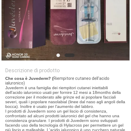
SHOPPING
ONLINE
MAPPA
DEL
SITO
Descrizione di prodotto
Che cosa è Juvederm? (
Riempitore cutaneo dell'acido
PRIVACY
ialuronico)
Juvederm è una famiglia dei riempitori cutanei iniettabili
POLICY
dell'acido ialuronico usati per fornire 12 mesi a 18months della
correzione per il moderato alle grinze ed ai popolare facciali
severi, quali i popolare nasolabial (linee dal naso agli angoli della
bocca). Inoltre è usato per l'aumento del labbro.
I prodotti di Juvederm sono un gel liscio di consistenza,
confrontato ad alcuni prodotti ialuronici del gel che hanno una
consistenza granulare. I prodotti di Juvederm sono sviluppati
facendo uso della tecnologia di Hylacross per permettere un gel
più liscio e malleabile. L'acido ialuronico è uno zucchero naturale