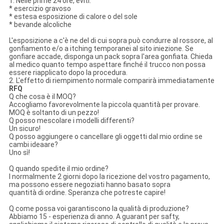
1. Nelle prime 24 ore, eviti:
* esercizio gravoso
* estesa esposizione di calore o del sole
* bevande alcoliche
L'esposizione a c'è ne del di cui sopra può condurre al rossore, al
gonfiamento e/o a itching temporanei al sito iniezione. Se
gonfiare accade, disponga un pack sopra l'area gonfiata. Chieda
al medico quanto tempo aspettare finché il trucco non possa
essere riapplicato dopo la procedura.
2. L'effetto di riempimento normale comparirà immediatamente
RFQ
Q che cosa è il MOQ?
Accogliamo favorevolmente la piccola quantità per provare.
MOQ è soltanto di un pezzo!
Q posso mescolare i modelli differenti?
Un sicuro!
Q posso aggiungere o cancellare gli oggetti dal mio ordine se
cambi ideaare?
Uno sì!
Q quando spedite il mio ordine?
I normalmente 2 giorni dopo la ricezione del vostro pagamento,
ma possono essere negoziati hanno basato sopra
quantità di ordine. Speranza che potreste capire!
Q come possa voi garantiscono la qualità di produzione?
Abbiamo 15 - esperienza di anno. A guarant per safty,