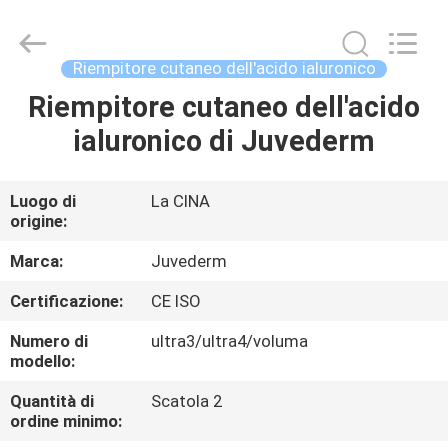
Jinan
Fosychan
International
Trading
Co.,
Riempitore cutaneo dell'acido ialuronico
Ltd..
All
Riempitore cutaneo dell'acido
CASA.
Rights
Reserved.
ialuronico di Juvederm
PRODOTTI
Luogo di
La CINA
origine:
SU
DI
Marca:
Juvederm
NOI
Certificazione:
CE ISO
Numero di
ultra3/ultra4/voluma
VISITA
modello:
ALLA
Quantità di
Scatola 2
ordine minimo:
FABBRICA