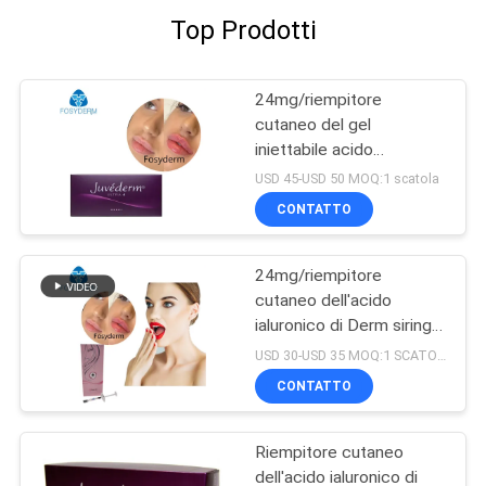
Top Prodotti
24mg/riempitore
cutaneo del gel
iniettabile acido
ialuronico di ml Ultra4 per
USD 45-USD 50 MOQ:1 scatola
le labbra 2*1ml
CONTATTO
24mg/riempitore
cutaneo dell'acido
ialuronico di Derm siringa
di ml 2ml
USD 30-USD 35 MOQ:1 SCATOLA
CONTATTO
Riempitore cutaneo
dell'acido ialuronico di