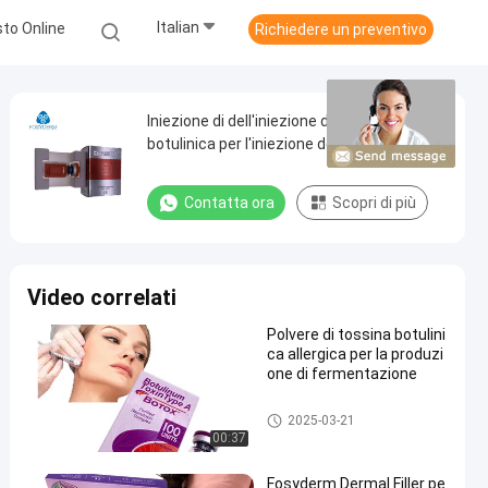
Italian
to Online
Richiedere un preventivo
Iniezione di dell'iniezione della tossina
botulinica per l'iniezione della polvere di
rimozione della grinza
Contatta ora
Scopri di più
Video correlati
Polvere di tossina botulini
ca allergica per la produzi
one di fermentazione
Tossina botulinica
2025-03-21
00:37
Fosyderm Dermal Filler pe