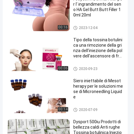
r l' ingrandimento del sen
o HA Gel Butt Butt Filler 1
0ml 20ml
Riempitore del seno dell'acido
00:16
2023-12-04
ialuronico
Tipo della tossina botulini
ca una rimozione della gri
nza dell'iniezione della pol
vere dell'ascensore di fro
nte
riempitore cutaneo dell'acido i
00:06
2020-09-23
aluronico
Siero iniettabile di Mesot
herapy per le soluzioni me
se di Microneedling Liquid
e
Siero di Mesotherapy
00:14
2020-07-09
Dysport 500iu Prodotti di
bellezza caldi Anti rughe
Tossina botulinica Iniezio