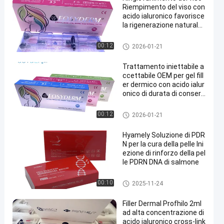
Riempimento del viso con
acido ialuronico favorisce
la rigenerazione naturale
della pelle e il bagliore giov
anile
riempitore cutaneo dell'acido i
00:12
2026-01-21
aluronico
Trattamento iniettabile a
ccettabile OEM per gel fill
er dermico con acido ialur
onico di durata di conserv
azione di 2 anni per il ringi
ovanimento della pelle e il
riempitore cutaneo dell'acido i
00:12
2026-01-21
ripristino del volume
aluronico
Hyamely Soluzione di PDR
N per la cura della pelle Ini
ezione di rinforzo della pel
le PDRN DNA di salmone
estetico
00:10
2025-11-24
Filler Dermal Profhilo 2ml
ad alta concentrazione di
acido ialuronico cross-link