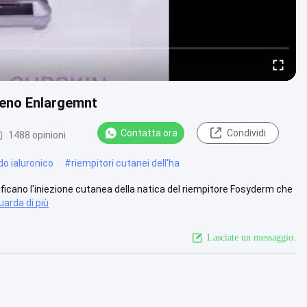
 seno Enlargemnt
Contatta ora
Condividi
1488 opinioni
ido ialuronico
#
riempitori cutanei dell'ha
ificano l'iniezione cutanea della natica del riempitore Fosyderm che
uarda di più
Lasciate un messaggio.