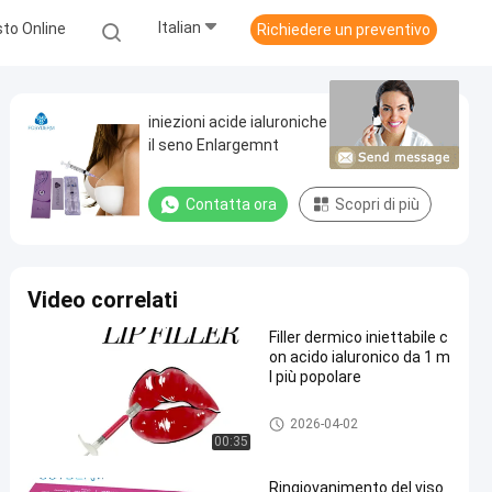
Italian
to Online
Richiedere un preventivo
iniezioni acide ialuroniche di 10ml 20ml per
il seno Enlargemnt
Contatta ora
Scopri di più
Video correlati
Filler dermico iniettabile c
on acido ialuronico da 1 m
l più popolare
riempitore cutaneo dell'acido i
2026-04-02
aluronico
00:35
Ringiovanimento del viso