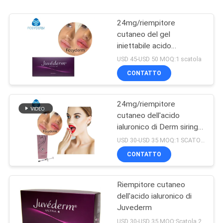
24mg/riempitore
cutaneo del gel
iniettabile acido
ialuronico di ml Ultra4 per
USD 45-USD 50 MOQ:1 scatola
le labbra 2*1ml
CONTATTO
24mg/riempitore
cutaneo dell'acido
ialuronico di Derm siringa
di ml 2ml
USD 30-USD 35 MOQ:1 SCATOLA
CONTATTO
Riempitore cutaneo
dell'acido ialuronico di
Juvederm
USD 30-USD 35 MOQ:Scatola 2