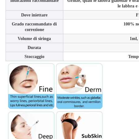
Indicazioni raccomandate
Grinze, quali le labbra glabellar e or
le labbra e
Dove iniettare
F
Grado raccomandato di
100% ne
correzione
Volume di siringa
1ml,
Durata
Stoccaggio
Temp