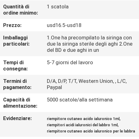
Quantità di
1 scatola
ordine minimo:
CONTROLLO
DELLA
Prezzo:
usd16.5-usd18
QUALITÀ
Imballaggi
1.One ha precompilato la siringa con
particolari:
due la siringa sterile degli aghi 2.One
del BD e due aghi in un
CONTATTACI
Tempi di
5-7 giorni del lavoro
consegna:
NOTIZIE
Termini di
D/A, D/P, T/T, Western Union, , L/C,
pagamento:
Paypal
CASI
Capacità di
5000 scatole/alla settimana
alimentazione:
CHIEDI
Evidenziare:
,
riempitore cutaneo acido ialuronico 1ml
UN
,
riempitori acidi ialuronici del labbro 1ml
riempitore cutaneo acido ialuronico per le labbra
PREVENTIVO