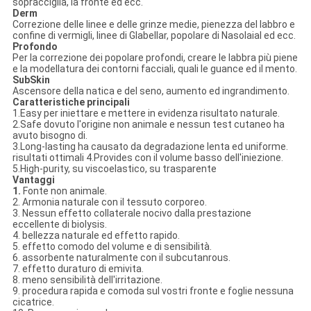
sopracciglia, la fronte ed ecc.
Derm
Correzione delle linee e delle grinze medie, pienezza del labbro e
confine di vermigli, linee di Glabellar, popolare di Nasolaial ed ecc.
Profondo
Per la correzione dei popolare profondi, creare le labbra più piene
e la modellatura dei contorni facciali, quali le guance ed il mento.
SubSkin
Ascensore della natica e del seno, aumento ed ingrandimento.
Caratteristiche principali
1.Easy per iniettare e mettere in evidenza risultato naturale.
2.Safe dovuto l'origine non animale e nessun test cutaneo ha
avuto bisogno di.
3.Long-lasting ha causato da degradazione lenta ed uniforme.
risultati ottimali 4.Provides con il volume basso dell'iniezione.
5.High-purity, su viscoelastico, su trasparente
Vantaggi
1.
Fonte non animale.
2. Armonia naturale con il tessuto corporeo.
3. Nessun effetto collaterale nocivo dalla prestazione
eccellente di biolysis.
4. bellezza naturale ed effetto rapido.
5. effetto comodo del volume e di sensibilità.
6. assorbente naturalmente con il subcutanrous.
7. effetto duraturo di emivita.
8. meno sensibilità dell'irritazione.
9. procedura rapida e comoda sul vostri fronte e foglie nessuna
cicatrice.