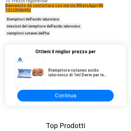
10. Prezzo ragionevole
Benvenuto da contattare con me via WhatsApp+86
13220586902
Riempitori dell'acido ialuronico
iniezioni del riempitore dell'acido ialuronico
riempitori cutanei dell'ha
Ottieni il miglior prezzo per
Riempitore cutaneo acido
ialuronico di 1ml Derm per la
certificazione del CE delle labbra
Continua
Top Prodotti