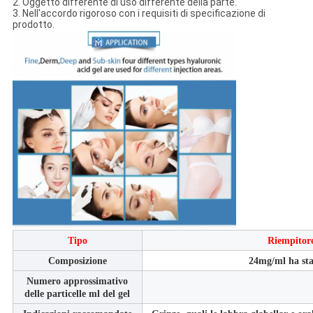
2. Oggetto differente di uso differente della parte.
3. Nell'accordo rigoroso con i requisiti di specificazione di
prodotto.
Tipo
Riempitor
Composizione
24mg/ml ha stab
Numero approssimativo
delle particelle ml del gel