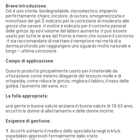
Breve introduzione:
Ciò è uno sterile, biodegradabile, viscoelastico, impianto
perfettamente chiaro, incolore, di isotoni, omogeneizzata e
monofase del gel. È indicato per la correzione di moderato alle
grinze che severe .it inoltre è indicato per il contorno perioral
delle grinze .lip ed il volume del labbro aumenta .it può essere
usato per tutte le aree del fronte a meno che osservi il contorno
.it sia raccomandato di iniettare il riempitore nel metà di a
derma profondo per raggiungere uno sguardo molto naturale e
lungo – ultima correzione.
Campo di applicazione:
Questo prodotto pricipalmente usato per il materiale da
otturazione come minimo dilagante del tessuto molle e di
ortopedia, come riduce le grinze, migliora il labbro, il naso della
gobba, l'aumento del seno, ecc.
La folla appropriata:
una gente in buona salute anziana in buona salute di 18-65 anni,
eccetto le donne di allattamento e delle donne incinte.
Esigenze di gestione:
1.
Accetti soltanto il medico dello specialista negli istituti
ospedalieri approvati formalmente dallo stato.