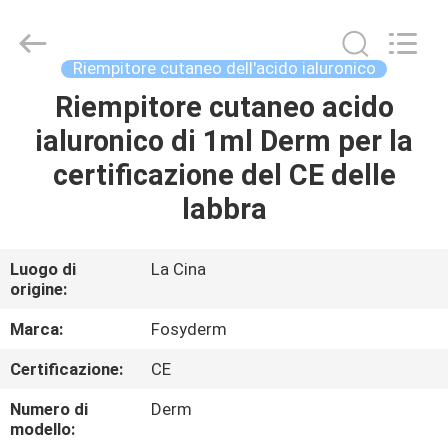
Jinan
Fosychan
International
Trading
Co.,
Riempitore cutaneo dell'acido ialuronico
Ltd..
All
Riempitore cutaneo acido
CASA.
Rights
Reserved.
ialuronico di 1ml Derm per la
PRODOTTI
certificazione del CE delle
labbra
SU
DI
Luogo di
La Cina
origine:
NOI
Marca:
Fosyderm
VISITA
Certificazione:
CE
ALLA
Numero di
Derm
FABBRICA
modello: