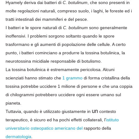
Hyamely deriva dai batteri di
C. botulinum
, che sono presenti in
molte regolazioni naturali, compreso suolo, i laghi, le foreste ed i
tratti intestinali dei mammiferi e del pesce.
I batteri e le spore naturali di
C. botulinum
sono generalmente
inoffensivi. I problemi sorgono soltanto quando le spore
trasformano e gli aumenti di popolazione delle cellule. A certo
punto, i batteri cominciano a produrre la tossina botulinica, la
neurotossina micidiale responsabile di botulismo.
La tossina botulinica è estremamente pericolosa. Alcuni
scienziati hanno stimato che
1 grammo
di forma cristallina della
tossina potrebbe uccidere 1 milione di persone e che una coppia
di chilogrammi potrebbero uccidere ogni essere umano sul
pianeta.
un
Tuttavia, quando è utilizzato giustamente in
contesto
terapeutico, è sicuro ed ha pochi effetti collaterali, l'
istituto
universitario osteopatico americano del
rapporto della
dermatologia
.