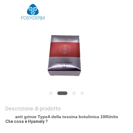
SHOPPING
ONLINE
MAPPA
DEL
SITO
PRIVACY
POLICY
Descrizione di prodotto
anti grinze TypeA della tossina botulinica 100Units
Che cosa è Hyamely ?