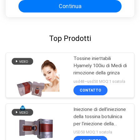
Continua
Top Prodotti
Tossine iniettabili
Hyamely 100iu di Medi di
rimozione della grinza
usd48~usd50 MOQ:1 scatola
CONTATTO
Iniezione di dell'iniezione
della tossina botulinica
per l'iniezione della
polvere di rimozione della
USD50 MOQ:1 scatola
grinza