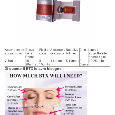
Ascensore del
Grinze
Piedi di
Ascensore
Nasalizzi
Chin
Linee di
sopracciglio
della
corvi
di sorriso
le linee
aggrottare le
fronte
sopracciglia
2-5units
10-
5-
3-6units
5-10units
2-
10-25units
30units
15units
6units
Di quanto il BTX io avrà bisogno