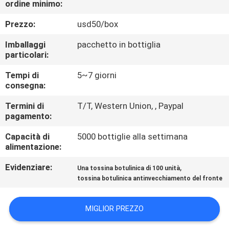
ordine minimo:
CONTROLLO
Prezzo:
usd50/box
DELLA
Imballaggi
pacchetto in bottiglia
particolari:
QUALITÀ
Tempi di
5~7 giorni
consegna:
CONTATTACI
Termini di
T/T, Western Union, , Paypal
pagamento:
NOTIZIE
Capacità di
5000 bottiglie alla settimana
alimentazione:
CASI
Evidenziare:
,
Una tossina botulinica di 100 unità
tossina botulinica antinvecchiamento del fronte
CHIEDI
UN
MIGLIOR PREZZO
PREVENTIVO