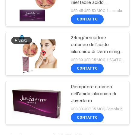
iniettabile acido
ialuronico di ml Ultra4 per
USD 45-USD 50 MOQ:1 scatola
le labbra 2*1ml
CONTATTO
24mg/riempitore
cutaneo dell'acido
ialuronico di Derm siringa
di ml 2ml
USD 30-USD 35 MOQ:1 SCATOLA
CONTATTO
Riempitore cutaneo
dell'acido ialuronico di
Juvederm
USD 30-USD 35 MOQ:Scatola 2
CONTATTO