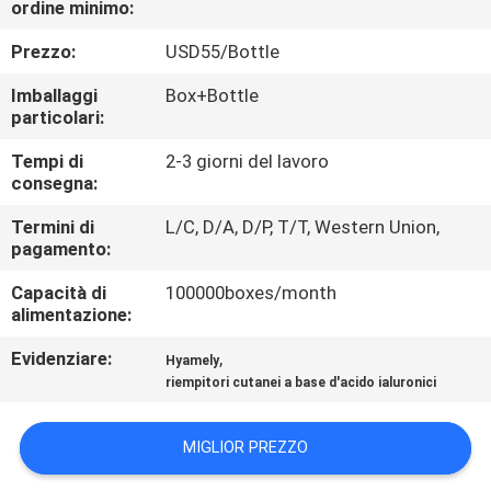
ordine minimo:
CONTROLLO
Prezzo:
USD55/Bottle
DELLA
Imballaggi
Box+Bottle
particolari:
QUALITÀ
Tempi di
2-3 giorni del lavoro
consegna:
CONTATTACI
Termini di
L/C, D/A, D/P, T/T, Western Union,
pagamento:
NOTIZIE
Capacità di
100000boxes/month
alimentazione:
CASI
Evidenziare:
,
Hyamely
riempitori cutanei a base d'acido ialuronici
CHIEDI
UN
MIGLIOR PREZZO
PREVENTIVO