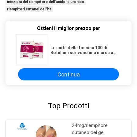
iniezioni del riempitore dell'acido ialuronico
riempitori cutanei dell'ha
Ottieni il miglior prezzo per
Le unità della tossina 100 di
Botulium scrivono una marca a
macchina Hyamely
Continua
Top Prodotti
24mg/riempitore
cutaneo del gel