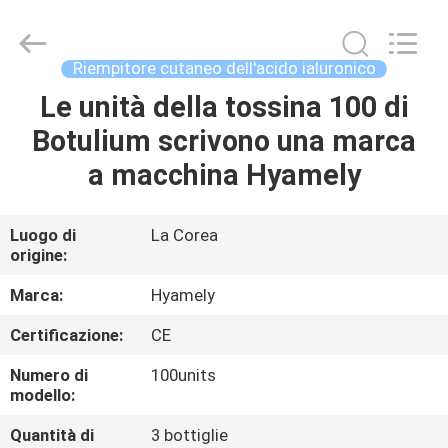
Jinan
Fosychan
International
Trading
Co.,
Riempitore cutaneo dell'acido ialuronico
Ltd..
All
Le unità della tossina 100 di
CASA.
Rights
Reserved.
Botulium scrivono una marca
PRODOTTI
a macchina Hyamely
SU
Luogo di
La Corea
origine:
DI
NOI
Marca:
Hyamely
Certificazione:
CE
VISITA
Numero di
100units
ALLA
modello:
FABBRICA
Quantità di
3 bottiglie