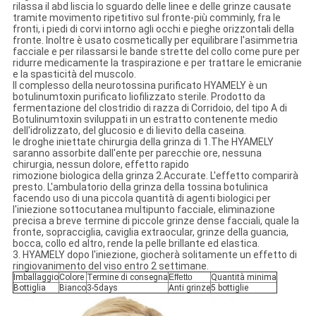
rilassa il abd liscia lo sguardo delle linee e delle grinze causate
tramite movimento ripetitivo sul fronte-più comminly, fra le
fronti, i piedi di corvi intorno agli occhi e pieghe orizzontali della
fronte. Inoltre è usato cosmetically per equilibrare l'asimmetria
facciale e per rilassarsi le bande strette del collo come pure per
ridurre medicamente la traspirazione e per trattare le emicranie
e la spasticità del muscolo.
Il complesso della neurotossina purificato HYAMELY è un
botulinumtoxin purificato liofilizzato sterile. Prodotto da
fermentazione del clostridio di razza di Corridoio, del tipo A di
Botulinumtoxin sviluppati in un estratto contenente medio
dell'idrolizzato, del glucosio e di lievito della caseina.
le droghe iniettate chirurgia della grinza di 1.The HYAMELY
saranno assorbite dall'ente per parecchie ore, nessuna
chirurgia, nessun dolore, effetto rapido
rimozione biologica della grinza 2.Accurate. L'effetto comparirà
presto. L'ambulatorio della grinza della tossina botulinica
facendo uso di una piccola quantità di agenti biologici per
l'iniezione sottocutanea multipunto facciale, eliminazione
precisa a breve termine di piccole grinze dense facciali, quale la
fronte, sopracciglia, caviglia extraocular, grinze della guancia,
bocca, collo ed altro, rende la pelle brillante ed elastica.
3. HYAMELY dopo l'iniezione, giocherà solitamente un effetto di
ringiovanimento del viso entro 2 settimane.
Imballaggio
Colore
Termine di consegna
Effetto
Quantità minima
Bottiglia
Bianco
3-5days
Anti grinze
5 bottiglie