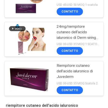
ialuronico di ml Ultra4 per
USD 45-USD 50 MOQ:1 scatola
le labbra 2*1ml
CONTATTO
24mg/riempitore
cutaneo dell'acido
ialuronico di Derm siringa
di ml 2ml
USD 30-USD 35 MOQ:1 SCATOLA
CONTATTO
Riempitore cutaneo
dell'acido ialuronico di
Juvederm
USD 30-USD 35 MOQ:Scatola 2
CONTATTO
riempitore cutaneo dell'acido ialuronico