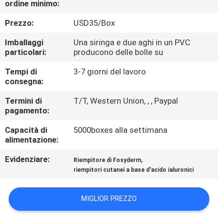
ordine minimo:
CONTROLLO
Prezzo:
USD35/Box
DELLA
Imballaggi
Una siringa e due aghi in un PVC
particolari:
producono delle bolle su
QUALITÀ
Tempi di
3-7 giorni del lavoro
consegna:
CONTATTACI
Termini di
T/T, Western Union, , , Paypal
pagamento:
NOTIZIE
Capacità di
5000boxes alla settimana
alimentazione:
CASI
Evidenziare:
,
Riempitore di Fosyderm
riempitori cutanei a base d'acido ialuronici
CHIEDI
UN
MIGLIOR PREZZO
PREVENTIVO