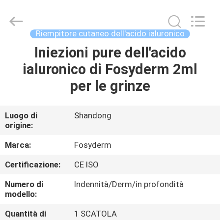
Jinan
Fosychan
International
Trading
Co.,
Riempitore cutaneo dell'acido ialuronico
Ltd..
All
Iniezioni pure dell'acido
CASA.
Rights
Reserved.
ialuronico di Fosyderm 2ml
PRODOTTI
per le grinze
SU
Luogo di
Shandong
origine:
DI
NOI
Marca:
Fosyderm
Certificazione:
CE ISO
VISITA
Numero di
Indennità/Derm/in profondità
ALLA
modello:
FABBRICA
Quantità di
1 SCATOLA