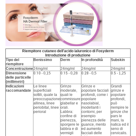
Riempitore cutaneo dell'acido ialuronico di Fosyderm
Introduzione di produzione
Tipo del
Benissimo
Derm
In profondità
Subskin
riempitore
Concentrazione
24mg/ml
24mg/ml
24mg/ml
24mg/ml
Dimensione
0.10 -
0,15
0.15 -
0,28
0.28 -
0,5
0.5 -
1,25
delle particelle
(millimetri)
Indicazioni
Le linee
Grinze
Grinze e
Grandi
raccomandate
superficiali
moderate,
popolare facciali
grinze e
sottili, quale la
quali le
profondi, come i
popolare
preoccupazione
commissure
popolare
profondi,
allinea, linee
glabellar e
nasolabial,
può
periobital, linee
orali.
modellanti i
riempire le
perioral
Labbra:
contorni, per
grinze che
confine di
esempio
pars le
pienezza,
pienezza delle
mani, la
sporgere le
guance, mento
natica ed il
labbra e di
ed aumento
seno di
vermigli
facciali delle
cervicalis.