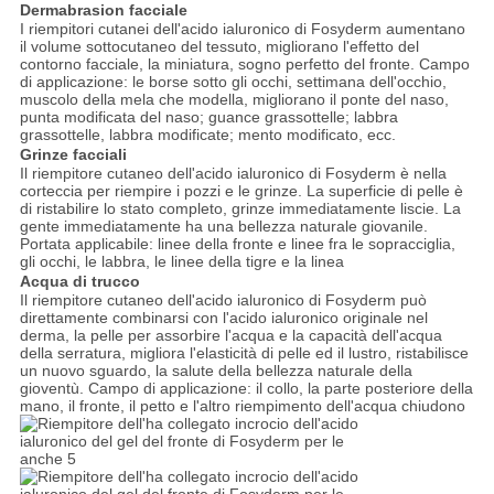
Dermabrasion facciale
I riempitori cutanei dell'acido ialuronico di Fosyderm aumentano
il volume sottocutaneo del tessuto, migliorano l'effetto del
contorno facciale, la miniatura, sogno perfetto del fronte. Campo
di applicazione: le borse sotto gli occhi, settimana dell'occhio,
muscolo della mela che modella, migliorano il ponte del naso,
punta modificata del naso; guance grassottelle; labbra
grassottelle, labbra modificate; mento modificato, ecc.
Grinze facciali
Il riempitore cutaneo dell'acido ialuronico di Fosyderm è nella
corteccia per riempire i pozzi e le grinze. La superficie di pelle è
di ristabilire lo stato completo, grinze immediatamente liscie. La
gente immediatamente ha una bellezza naturale giovanile.
Portata applicabile: linee della fronte e linee fra le sopracciglia,
gli occhi, le labbra, le linee della tigre e la linea
Acqua di trucco
Il riempitore cutaneo dell'acido ialuronico di Fosyderm può
direttamente combinarsi con l'acido ialuronico originale nel
derma, la pelle per assorbire l'acqua e la capacità dell'acqua
della serratura, migliora l'elasticità di pelle ed il lustro, ristabilisce
un nuovo sguardo, la salute della bellezza naturale della
gioventù. Campo di applicazione: il collo, la parte posteriore della
mano, il fronte, il petto e l'altro riempimento dell'acqua chiudono