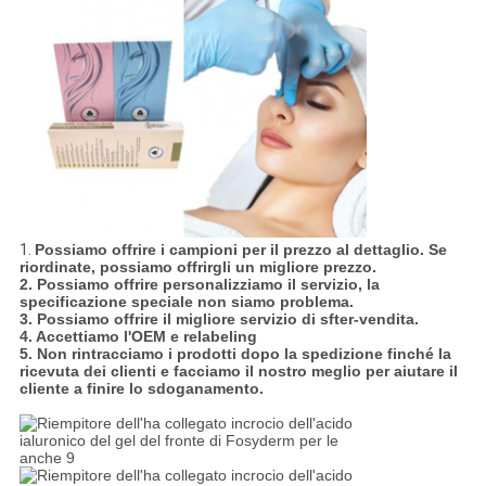
1.
Possiamo offrire i campioni per il prezzo al dettaglio. Se
riordinate, possiamo offrirgli un migliore prezzo.
2. Possiamo offrire personalizziamo il servizio, la
specificazione speciale non siamo problema.
3. Possiamo offrire il migliore servizio di sfter-vendita.
4. Accettiamo l'OEM e relabeling
5. Non rintracciamo i prodotti dopo la spedizione finché la
ricevuta dei clienti e facciamo il nostro meglio per aiutare il
cliente a finire lo sdoganamento.