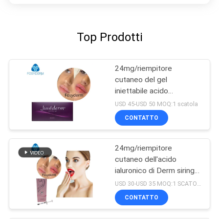
Top Prodotti
24mg/riempitore
cutaneo del gel
iniettabile acido
ialuronico di ml Ultra4 per
USD 45-USD 50 MOQ:1 scatola
le labbra 2*1ml
CONTATTO
24mg/riempitore
cutaneo dell'acido
ialuronico di Derm siringa
di ml 2ml
USD 30-USD 35 MOQ:1 SCATOLA
CONTATTO