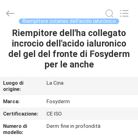
Jinan
Fosychan
International
Trading
Co.,
Riempitore cutaneo dell'acido ialuronico
Ltd..
All
Riempitore dell'ha collegato
CASA.
Rights
Reserved.
incrocio dell'acido ialuronico
PRODOTTI
del gel del fronte di Fosyderm
per le anche
SU
DI
Luogo di
La Cina
origine:
NOI
Marca:
Fosyderm
VISITA
Certificazione:
CE ISO
ALLA
Numero di
Derm fine in profondità
FABBRICA
modello: