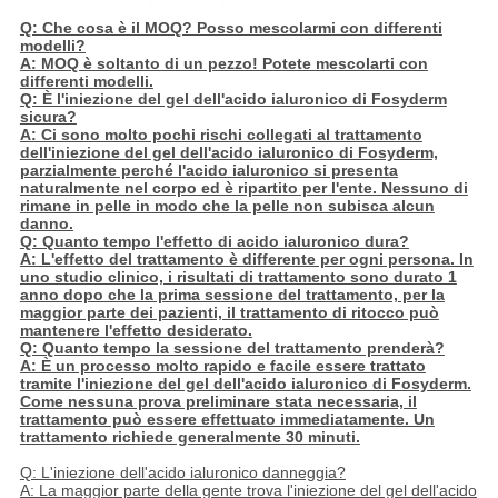
Q: Che cosa è il MOQ? Posso mescolarmi con differenti
modelli?
A: MOQ è soltanto di un pezzo! Potete mescolarti con
differenti modelli.
Q: È l'iniezione del gel dell'acido ialuronico di Fosyderm
sicura?
A: Ci sono molto pochi rischi collegati al trattamento
dell'iniezione del gel dell'acido ialuronico di Fosyderm,
parzialmente perché l'acido ialuronico si presenta
naturalmente nel corpo ed è ripartito per l'ente. Nessuno di
rimane in pelle in modo che la pelle non subisca alcun
danno.
Q: Quanto tempo l'effetto di acido ialuronico dura?
A: L'effetto del trattamento è differente per ogni persona. In
uno studio clinico, i risultati di trattamento sono durato 1
anno dopo che la prima sessione del trattamento, per la
maggior parte dei pazienti, il trattamento di ritocco può
mantenere l'effetto desiderato.
Q: Quanto tempo la sessione del trattamento prenderà?
A: È un processo molto rapido e facile essere trattato
tramite l'iniezione del gel dell'acido ialuronico di Fosyderm.
Come nessuna prova preliminare stata necessaria, il
trattamento può essere effettuato immediatamente. Un
trattamento richiede generalmente 30 minuti.
Q: L'iniezione dell'acido ialuronico danneggia?
A: La maggior parte della gente trova l'iniezione del gel dell'acido