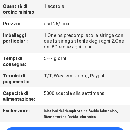
Quantità di
1 scatola
ordine minimo:
CONTROLLO
DELLA
Prezzo:
usd 25/ box
QUALITÀ
Imballaggi
1.One ha precompilato la siringa con
particolari:
due la siringa sterile degli aghi 2.One
del BD e due aghi in un
CONTATTACI
Tempi di
5~7 giorni
consegna:
NOTIZIE
Termini di
T/T, Western Union, , Paypal
pagamento:
CASI
Capacità di
5000 scatole alla settimana
alimentazione:
CHIEDI
Evidenziare:
,
iniezioni del riempitore dell'acido ialuronico
UN
Riempitori dell'acido ialuronico
PREVENTIVO