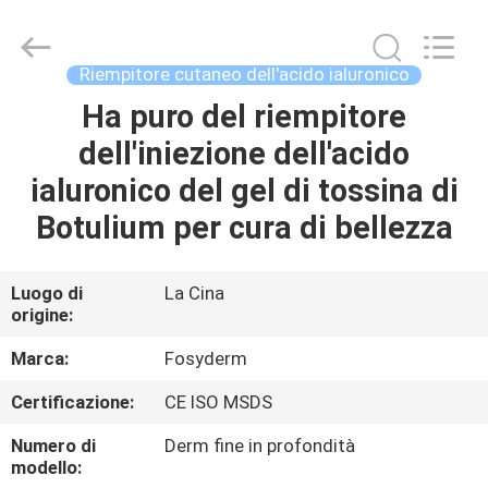
Jinan
Fosychan
International
Trading
Co.,
Riempitore cutaneo dell'acido ialuronico
Ltd..
All
Ha puro del riempitore
CASA.
Rights
Reserved.
dell'iniezione dell'acido
PRODOTTI
ialuronico del gel di tossina di
Botulium per cura di bellezza
SU
DI
Luogo di
La Cina
origine:
NOI
Marca:
Fosyderm
VISITA
Certificazione:
CE ISO MSDS
ALLA
Numero di
Derm fine in profondità
FABBRICA
modello: