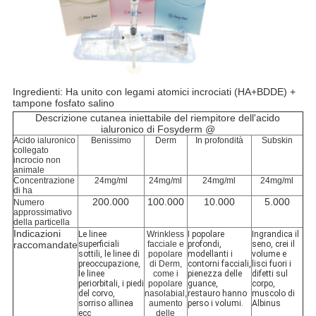
Ingredienti: Ha unito con legami atomici incrociati (HA+BDDE) +
tampone fosfato salino
Descrizione cutanea iniettabile del riempitore dell'acido
ialuronico di Fosyderm @
Acido ialuronico
Benissimo
Derm
In profondità
Subskin
collegato
incrocio non
animale
Concentrazione
24mg/ml
24mg/ml
24mg/ml
24mg/ml
di ha
200.000
100.000
10.000
5.000
Numero
approssimativo
della particella
Indicazioni
Le linee
Wrinkless
I popolare
Ingrandica il
raccomandate
superficiali
facciale e
profondi,
seno, crei il
sottili, le linee di
popolare
modellanti i
volume e
preoccupazione,
di Derm,
contorni facciali,
lisci fuori i
le linee
come i
pienezza delle
difetti sul
periorbitali, i piedi
popolare
guance,
corpo,
del corvo,
nasolabial,
restauro hanno
muscolo di
sorriso allinea
aumento
perso i volumi.
Albinus
ecc
delle