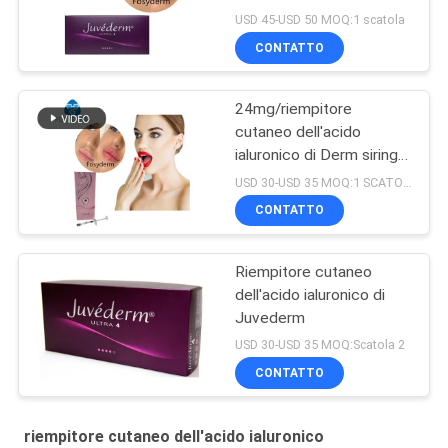
ialuronico di ml Ultra4 per
USD 45-USD 50 MOQ:1 scatola
le labbra 2*1ml
CONTATTO
24mg/riempitore
cutaneo dell'acido
ialuronico di Derm siringa
di ml 2ml
USD 30-USD 35 MOQ:1 SCATOLA
CONTATTO
Riempitore cutaneo
dell'acido ialuronico di
Juvederm
USD 30-USD 35 MOQ:Scatola 2
CONTATTO
riempitore cutaneo dell'acido ialuronico