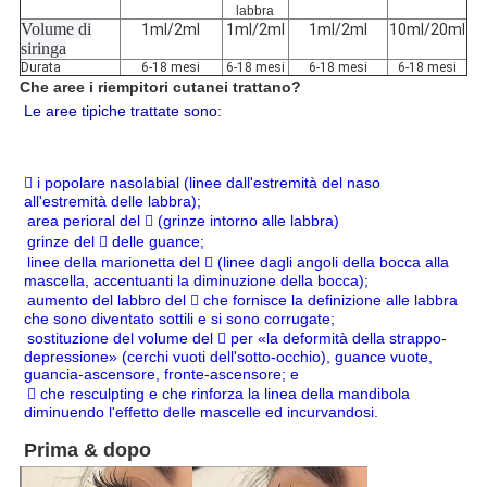
labbra
Volume di
1ml/2ml
1ml/2ml
1ml/2ml
10ml/20ml
siringa
Durata
6-18 mesi
6-18 mesi
6-18 mesi
6-18 mesi
Che aree i riempitori cutanei trattano?
Le aree tipiche trattate sono:
 i popolare nasolabial (linee dall'estremità del naso
all'estremità delle labbra);
area perioral del  (grinze intorno alle labbra)
grinze del  delle guance;
linee della marionetta del  (linee dagli angoli della bocca alla
mascella, accentuanti la diminuzione della bocca);
aumento del labbro del  che fornisce la definizione alle labbra
che sono diventato sottili e si sono corrugate;
sostituzione del volume del  per «la deformità della strappo-
depressione» (cerchi vuoti dell'sotto-occhio), guance vuote,
guancia-ascensore, fronte-ascensore; e
 che resculpting e che rinforza la linea della mandibola
diminuendo l'effetto delle mascelle ed incurvandosi.
Prima & dopo