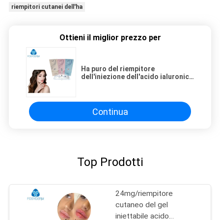
riempitori cutanei dell'ha
Ottieni il miglior prezzo per
Ha puro del riempitore
dell'iniezione dell'acido ialuronico
del gel di tossina di Botulium per
cura di bellezza
Continua
Top Prodotti
24mg/riempitore
cutaneo del gel
iniettabile acido