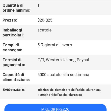
Quantità di
1
ordine minimo:
CONTROLLO
DELLA
Prezzo:
$20-$25
QUALITÀ
Imballaggi
scatole
particolari:
CONTATTACI
Tempi di
5-7 giorni di lavoro
consegna:
NOTIZIE
Termini di
T/T, Western Union, , Paypal
pagamento:
Capacità di
5000 scatole alla settimana
CASI
alimentazione:
Evidenziare:
,
iniezioni del riempitore dell'acido ialuronico
CHIEDI
Riempitori dell'acido ialuronico
UN
PREVENTIVO
MIGLIOR PREZZO