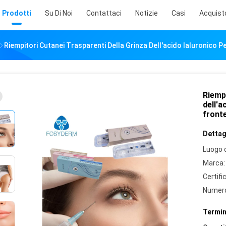
Prodotti
Su Di Noi
Contattaci
Notizie
Casi
Acquist
Riempitori Cutanei Trasparenti Della Grinza Dell'acido Ialuronico Pe
Riempi
dell'a
front
Dettagl
Luogo d
Marca:
Certifi
Numero
Termin