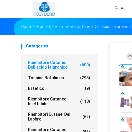
Casa.
Casa
Prodotti
Riempitore Cutaneo Dell'acido Ialuronico
Catagories
Riempitore Cutaneo
(600)
Dell'acido Ialuronico
Tossina Botulinica
(295)
Estetico
(9)
Riempitore Cutaneo
(110)
Iniettabile
Riempitori Cutanei Del
(62)
Labbro
Riempitore Cutaneo