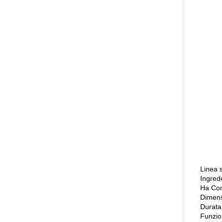
Linea 
Ingrede
Ha Con
Dimens
Durata
Funzio