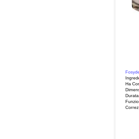
Fosyd
Ingrede
Ha Con
Dimens
Durata
Funzio
Correzi