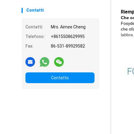
Contatti
Riempi
Che c
Fosyder
Contatti:
Mrs. Aimee Cheng
che of
labbra.
Telefono:
+8615508629995
Fax:
86-531-89929582
Contatto