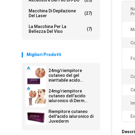
Ascensore Del Filo Di PDO
(25)
N
Macchina Di Depilazione
(27)
Pr
Del Laser
La Macchina Per La
(7)
Ma
Bellezza Del Viso
Co
Migliori Prodotti
F
24mg/riempitore
cutaneo del gel
C
iniettabile acido
ialuronico di ml Ultra4
per le labbra 2*1ml
Ca
24mg/riempitore
cutaneo dell'acido
ialuronico di Derm
Im
siringa di ml 2ml
Riempitore cutaneo
dell'acido ialuronico di
Ev
Juvederm
Descri