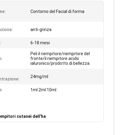
ne:
Contorno del Facial di forma
azione:
anti-grinza
:
6-18 mesi
Peli il riempitore/riempitore del
o:
fronte/il riempitore acido
ialuronico/prodotto di bellezza
24mg/ml
trazione:
e:
1ml 2ml 10ml
empitori cutanei dell'ha