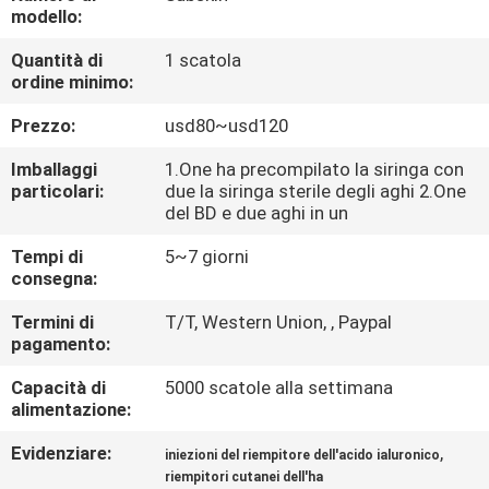
modello:
CONTROLLO
Quantità di
1 scatola
ordine minimo:
DELLA
QUALITÀ
Prezzo:
usd80~usd120
Imballaggi
1.One ha precompilato la siringa con
CONTATTACI
particolari:
due la siringa sterile degli aghi 2.One
del BD e due aghi in un
Tempi di
5~7 giorni
NOTIZIE
consegna:
Termini di
T/T, Western Union, , Paypal
CASI
pagamento:
Capacità di
5000 scatole alla settimana
CHIEDI
alimentazione:
UN
Evidenziare:
,
iniezioni del riempitore dell'acido ialuronico
PREVENTIVO
riempitori cutanei dell'ha