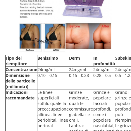
Tipo del
Benissimo
Derm
In
Subski
riempitore
profondità
Concentrazione
24mg/ml
24mg/ml
24mg/ml
24mg/m
Dimensione
0.10 - 0,15
0.15 - 0,28
0.28 - 0,5
0.5 - 1,2
delle particelle
(millimetri)
Indicazioni
Le linee
Grinze
Grinze e
Grandi
raccomandate
superficiali
moderate,
popolare
grinze e
sottili, quale la
quali le
facciali
popolar
preoccupazione
commissure
profondi,
profond
allinea, linee
glabellar e
come i
può
periobital, linee
orali.
popolare
riempir
perioral
Labbra:
nasolabial,
le grinz