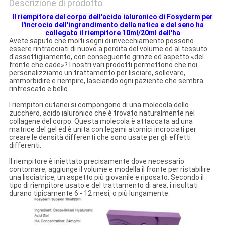
Descrizione di prodotto
Il riempitore del corpo dell'acido ialuronico di Fosyderm per
l'incrocio dell'ingrandimento della natica e del seno ha
collegato il riempitore 10ml/20ml dell'ha
Avete saputo che molti segni di invecchiamento possono
essere rintracciati di nuovo a perdita del volume ed al tessuto
d'assottigliamento, con conseguente grinze ed aspetto «del
fronte che cade»? I nostri vari prodotti permettono che noi
personalizziamo un trattamento per lisciare, sollevare,
ammorbidire e riempire, lasciando ogni paziente che sembra
rinfrescato e bello.
I riempitori cutanei si compongono di una molecola dello
zucchero, acido ialuronico che è trovato naturalmente nel
collagene del corpo. Questa molecola è attaccata ad una
matrice del gel ed è unita con legami atomici incrociati per
creare le densità differenti che sono usate per gli effetti
differenti.
Il riempitore è iniettato precisamente dove necessario
contornare, aggiunge il volume e modella il fronte per ristabilire
una lisciatrice, un aspetto più giovanile e riposato. Secondo il
tipo di riempitore usato e del trattamento di area, i risultati
durano tipicamente 6 - 12 mesi, o più lungamente.