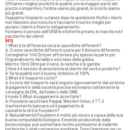
Offriamo i migliori prodotti di qualità con la maggior parte del
prezzo competitivo, l'ordine siamo più grandi, lo sconto siamo
più grandi.
Seguiamo l'impianto cutaneo dopo la spedizione finché i clienti
non rilascino una ricevuta e facciamo il nostro meglio per
aiutare i clienti a finire lo sdoganamento.
Forniamo il servizio dell'OEM le etichette private, le marche ed il
pacchetto dei clienti.
RFQ
1.What è la differenza circa le specifiche differenti?
A: Ci sono specifiche differenti usate per il divisorio differente.
Consigliamo 1ml/2ml per affrontare più spesso la parte per
l'ingrandimento del labbro ed il naso della gobba,
Mentre 10ml 20ml per il seno, le natiche e le gambe.
2.How è il servizio di assistenza al cliente del vostro prodotto?
A: Se la qualità non è buona, rimborso di 100%.
3.What è il trasporto costo?
A: Il costo del trasporto sarà seguito rigorosamente dal sistema
di pagamento della società precisa ed inviamo solitamente la
consegna da DHL, da Fedex o dallo SME.
il modo 5.What di pagamento accettate?
A: Possiamo accettare Paypal, Western Union, il TT, il
trasferimento bancario ed il pagamento di .
cassaforte di 6.Is Fosyderm?
A: Naturalmente! Fosyderm è molto più sicuro a causa della sua
buona compatibilità biologica. Essendo producendo dalla
biotecnologia, può aumentare rischio pochissimo di malattie
batteriche o virali contagiose ereditarie. Dopo l'iniezione per un