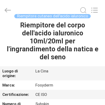
Jinan
Fosychan
International
Trading
Co.,
Riempitore cutaneo dell'acido ialuronico
Ltd..
All
Riempitore del corpo
CASA.
Rights
Reserved.
dell'acido ialuronico
PRODOTTI
10ml/20ml per
l'ingrandimento della natica e
SU
del seno
DI
NOI
Luogo di
La Cina
origine:
VISITA
Marca:
Fosyderm
ALLA
Certificazione:
CE ISO
FABBRICA
Numero di
Subskin