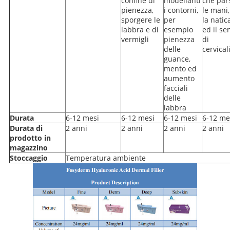
confine di
modellanti
che par
pienezza,
i contorni,
le mani,
sporgere le
per
la natic
labbra e di
esempio
ed il se
vermigli
pienezza
di
delle
cervicali
guance,
mento ed
aumento
facciali
delle
labbra
Durata
6-12 mesi
6-12 mesi
6-12 mesi
6-12 me
Durata di
2 anni
2 anni
2 anni
2 anni
prodotto in
magazzino
Stoccaggio
Temperatura ambiente