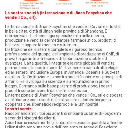
La nostra società (internazionale di Jinan Fosychan che
vende il Co., srl).
L'internazionale di Jinan Fosychan che vende il Co., srl è situata
in bella città, città di Jinan nella provincia di Shandong. È
un'impresa di biotecnologia specializzata nella ricerca,
produzione e vendita del mediatore farmaceutico, prodotti di
bellezza e apparato medico e strumenti.
L'istituzione del sistema completo e rigoroso tecnico
professionale del gruppo, dell'impianto di produzione di GMP, di
prova ha garantito la tecnica di fabbricazione stabile ed
avanzata. L'alta qualità, l'integrità e la rete globale di vendita
permettono alla nostra società di vincere la casa di alto elogio
ed all'estero l'inclusione Europa, in America, Oceania e Sud-est
asiatico. Dall'istituzione, la nostra società insiste sul principio di
affari di «si sviluppa su scienza e su reputazione in primo
luogo». Contando sulla base potente di produzione, i nostri
prodotti sono benvenuti dai clienti domestici.
L'internazionale di Jinan Fosychan che vende il Co., srl è disposta
a collaborare con i clienti dello straniero e domestici per la
cooperazione, il beneficio reciproco e la luminosità!
I nostri servizi
Raccomandiamo i tipi più adatti di impianti cutanei di Fosyderm
secondo i bisogni dei clienti.
Accettiamo inizialmente gli ordini della piccola quantità affinchè
i clienti abbiamo una prova dell'impianto cutaneo di Fosyderm.