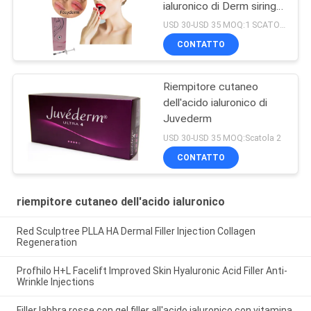
ialuronico di Derm siringa
di ml 2ml
USD 30-USD 35 MOQ:1 SCATOLA
CONTATTO
Riempitore cutaneo
dell'acido ialuronico di
Juvederm
USD 30-USD 35 MOQ:Scatola 2
CONTATTO
riempitore cutaneo dell'acido ialuronico
Red Sculptree PLLA HA Dermal Filler Injection Collagen
Regeneration
Profhilo H+L Facelift Improved Skin Hyaluronic Acid Filler Anti-
Wrinkle Injections
Filler labbra rosse con gel filler all'acido ialuronico con vitamina