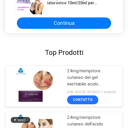
ialuronico 10ml/20ml per
l'ingrandimento della natica e del
seno
Continua
Top Prodotti
24mg/riempitore
cutaneo del gel
iniettabile acido
ialuronico di ml Ultra4 per
USD 45-USD 50 MOQ:1 scatola
le labbra 2*1ml
CONTATTO
24mg/riempitore
cutaneo dell'acido