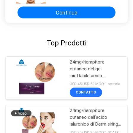
grinze fini
Continua
Top Prodotti
24mg/riempitore
cutaneo del gel
iniettabile acido
ialuronico di ml Ultra4 per
USD 45-USD 50 MOQ:1 scatola
le labbra 2*1ml
CONTATTO
24mg/riempitore
cutaneo dell'acido
ialuronico di Derm siringa
di ml 2ml
USD 30-USD 35 MOQ:1 SCATOLA