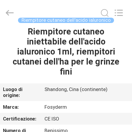
Jinan
Fosychan
International
Trading
Co.,
Riempitore cutaneo dell'acido ialuronico
Ltd..
All
Riempitore cutaneo
CASA.
Rights
Reserved.
iniettabile dell'acido
PRODOTTI
ialuronico 1ml, riempitori
cutanei dell'ha per le grinze
SU
fini
DI
NOI
Luogo di
Shandong, Cina (continente)
origine:
VISITA
Marca:
Fosyderm
ALLA
Certificazione:
CE ISO
FABBRICA
Numero di
Benissimo