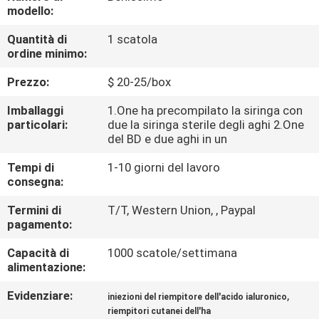
modello:
CONTROLLO
Quantità di
1 scatola
ordine minimo:
DELLA
QUALITÀ
Prezzo:
$ 20-25/box
Imballaggi
1.One ha precompilato la siringa con
CONTATTACI
particolari:
due la siringa sterile degli aghi 2.One
del BD e due aghi in un
Tempi di
1-10 giorni del lavoro
NOTIZIE
consegna:
Termini di
T/T, Western Union, , Paypal
CASI
pagamento:
Capacità di
1000 scatole/settimana
CHIEDI
alimentazione:
UN
Evidenziare:
,
iniezioni del riempitore dell'acido ialuronico
PREVENTIVO
riempitori cutanei dell'ha