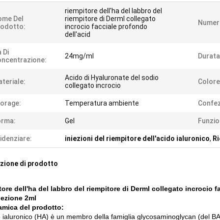
riempitore dell'ha del labbro del
ome Del
riempitore di Derml collegato
Numero
odotto:
incrocio facciale profondo
dell'acid
 Di
24mg/ml
Durata
ncentrazione:
Acido di Hyaluronate del sodio
teriale:
Colore
collegato incrocio
orage:
Temperatura ambiente
Confez
orma:
Gel
Funzio
idenziare:
iniezioni del riempitore dell'acido ialuronico
,
Ri
zione di prodotto
tore dell'ha del labbro del riempitore di Derml collegato incrocio 
niezione 2ml
mica del prodotto:
o ialuronico (HA) è un membro della famiglia glycosaminoglycan (del 