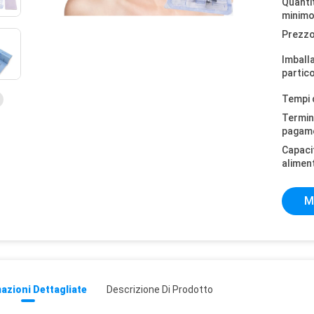
Quantit
minimo
Prezzo
Imball
partico
Tempi 
Termini
pagam
Capaci
alimen
M
azioni Dettagliate
Descrizione Di Prodotto