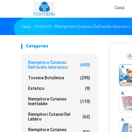
Casa.
Casa
Prodotti
Riempitore Cutaneo Dell'acido Ialuronico
Catagories
Riempitore Cutaneo
(600)
Dell'acido Ialuronico
Tossina Botulinica
(295)
Estetico
(9)
Riempitore Cutaneo
(110)
Iniettabile
Riempitori Cutanei Del
(62)
Labbro
Riempitore Cutaneo