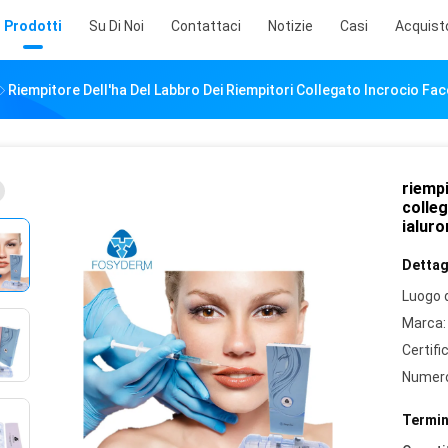
Prodotti
Su Di Noi
Contattaci
Notizie
Casi
Acquist
Riempitore Dell'ha Del Labbro Dei Riempitori Collegato Incrocio Fac
riempi
colleg
ialuro
Dettagl
Luogo d
Marca:
Certifi
Numero
Termin