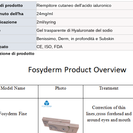
di prodotto
Riempitore cutaneo dell'acido ialuronico
nuto dell'ha
24mg/ml
icazione
2ml/syring
e
Gel
trasparente
di Hyaluronate del sodio
Benissimo, Derm, in profondità e Subskin
icato
CE, ISO, FDA
zione di prodotto