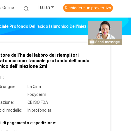
Italian
o Online
Richiedere un preventivo
ciale Profondo Dell'acido Ialuronico Dell'iniezione 2ml
tore dell'ha del labbro dei riempitori
ato incrocio facciale profondo dell'acido
nico dell'iniezione 2ml
i:
i origine:
La Cina
Fosyderm
cazione:
CE ISO FDA
 di modello:
In profondità
i di pagamento e spedizione: