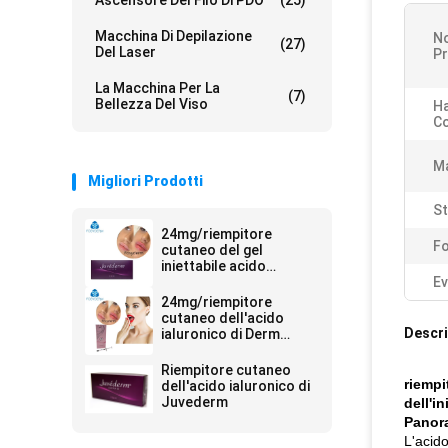
Ascensore Del Filo Di PDO
(25)
Macchina Di Depilazione
N
(27)
Del Laser
Pr
La Macchina Per La
(7)
Bellezza Del Viso
Ha
Co
Ma
Migliori Prodotti
St
24mg/riempitore
F
cutaneo del gel
iniettabile acido
ialuronico di ml Ultra4
Ev
per le labbra 2*1ml
24mg/riempitore
cutaneo dell'acido
Descri
ialuronico di Derm
siringa di ml 2ml
Riempitore cutaneo
riempi
dell'acido ialuronico di
Juvederm
dell'i
Panora
L'acid