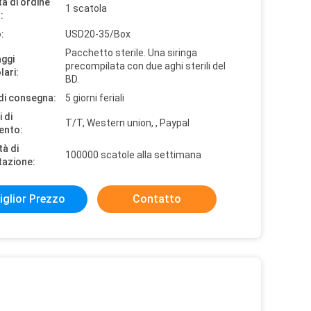
à di ordine
1 scatola
:
:
USD20-35/Box
Pacchetto sterile. Una siringa
aggi
precompilata con due aghi sterili del
lari:
BD.
di consegna:
5 giorni feriali
 di
T/T, Western union, , Paypal
ento:
tà di
100000 scatole alla settimana
tazione:
iglior Prezzo
Contatto