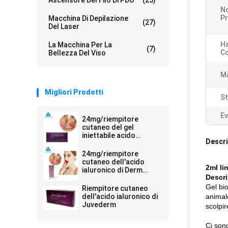
Ascensore Del Filo Di PDO
(25)
N
Pr
Macchina Di Depilazione
(27)
Del Laser
Ha
La Macchina Per La
(7)
Co
Bellezza Del Viso
Ma
Migliori Prodotti
St
Ev
24mg/riempitore
cutaneo del gel
iniettabile acido
Descri
ialuronico di ml Ultra4
per le labbra 2*1ml
24mg/riempitore
cutaneo dell'acido
2ml li
ialuronico di Derm
Descri
siringa di ml 2ml
Gel bio
Riempitore cutaneo
dell'acido ialuronico di
animale
Juvederm
scolpir
Ci sono