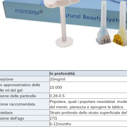
In profondità
sizione
20mg/ml
 approssimativo delle
10.000
lle ml del gel
ione delle particelle
0.28-0.5
Popolare, quali i popolare nasolabial. mode
zione raccomandata
del mento, pienezza e sporgere le labbra
niettare
Strato profondo dello strato superficiale de
ione dell'ago
27G
6-12months