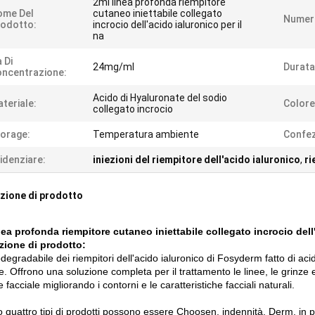
2ml linea profonda riempitore
ome Del
cutaneo iniettabile collegato
Numero
odotto:
incrocio dell'acido ialuronico per il
na
 Di
24mg/ml
Durata
ncentrazione:
Acido di Hyaluronate del sodio
teriale:
Colore
collegato incrocio
orage:
Temperatura ambiente
Confez
idenziare:
iniezioni del riempitore dell'acido ialuronico
,
ri
zione di prodotto
nea profonda riempitore cutaneo iniettabile collegato incrocio dell
zione di prodotto:
degradabile dei riempitori dell'acido ialuronico di Fosyderm fatto di aci
. Offrono una soluzione completa per il trattamento le linee, le grinze e
e facciale migliorando i contorni e le caratteristiche facciali naturali.
 quattro tipi di prodotti possono essere Choosen, indennità, Derm, in p