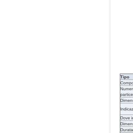
Tipo
Compo
Numero
partice
Dimens
Indica
Dove i
Dimens
Durata