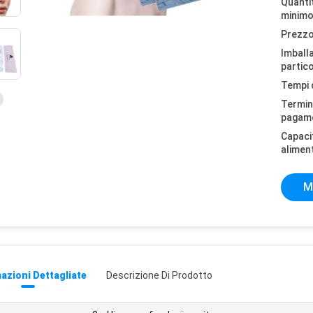
Quantit
minimo
Prezzo
Imball
partico
Tempi 
Termini
pagam
Capaci
alimen
M
azioni Dettagliate
Descrizione Di Prodotto