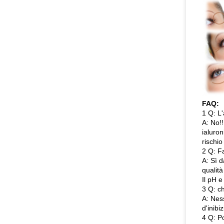
FAQ:
1 Q: L'
A: No!!
ialuron
rischio
2 Q: Fa
A: Sì d
qualità
Il pH e
3 Q: ch
A: Ness
d'inibi
4 Q: Po