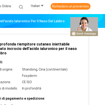
Italian
o Online
Richiedere un preventivo
ell'acido Ialuronico Per Il Naso Del Labbro
profonda riempitore cutaneo iniettabile
ato incrocio dell'acido ialuronico per il naso
bbro
i:
i origine:
Shandong, Cina (continentale)
Fosyderm
cazione:
CE ISO
 di modello:
In profondità
i di pagamento e spedizione: