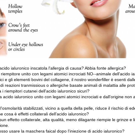
acido ialuronico inscatola l'allergia di causa? Abbia fonte allergica?
 riempitore unito con legami atomici incrociati NO--animale dell'acido ialu
ici e gli elementi bovini del collagene, il nostro wonderfiller è esenti dal
 di reazioni tranmissious o allergiche basate animali di malattia alle pro
 i riempitori cutanei dell'acido ialuronico sicuri?
a acido ialuronico unito con legami atomici incrociati e dall'origine non
 l'osmolarità stabilizzati, vicino a quella della pelle, riduce il rischio d
e cosa è effetti collaterali dell'acido ialuronico?
un effetto collaterale, alta qualità, meno dilagante riempie le grinze e 
zione.
sso usare la maschera faical dopo l'iniezione di acido ialuronico?