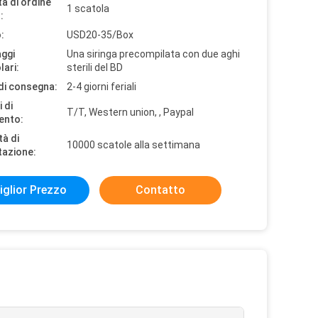
à di ordine
1 scatola
:
:
USD20-35/Box
aggi
Una siringa precompilata con due aghi
lari:
sterili del BD
di consegna:
2-4 giorni feriali
 di
T/T, Western union, , Paypal
ento:
tà di
10000 scatole alla settimana
tazione:
iglior Prezzo
Contatto