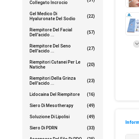
(51)
Collegato Incrocio
Gel Medico Di
(22)
Hyaluronate Del Sodio
Riempitore Del Facial
(57)
Dell'acido ...
Riempitore Del Seno
(27)
Dell'acido ...
Riempitori Cutanei Per Le
(20)
Natiche
Riempitori Della Grinza
(23)
Dell'acido ...
Lidocaina Del Riempitore
(16)
Siero Di Mesotherapy
(49)
Soluzione Di Lipolisi
(49)
Inform
Siero Di PDRN
(33)