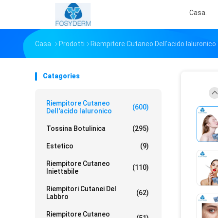
Casa.
Casa
Prodotti
Riempitore Cutaneo Dell'acido Ialuronico
Catagories
Riempitore Cutaneo
(600)
Dell'acido Ialuronico
Tossina Botulinica
(295)
Estetico
(9)
Riempitore Cutaneo
(110)
Iniettabile
Riempitori Cutanei Del
(62)
Labbro
Riempitore Cutaneo