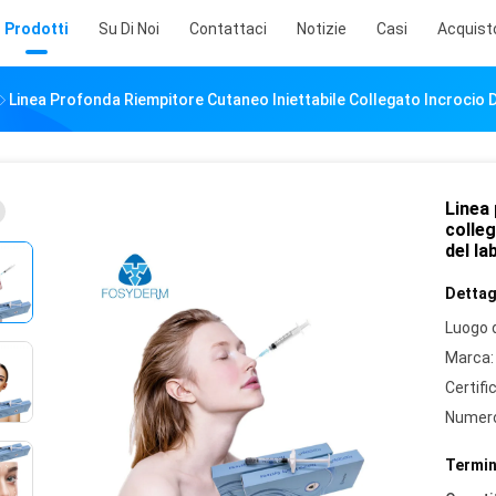
Prodotti
Su Di Noi
Contattaci
Notizie
Casi
Acquist
Linea Profonda Riempitore Cutaneo Iniettabile Collegato Incrocio D
Linea 
colleg
del la
Dettagl
Luogo d
Marca:
Certifi
Numero
Termin