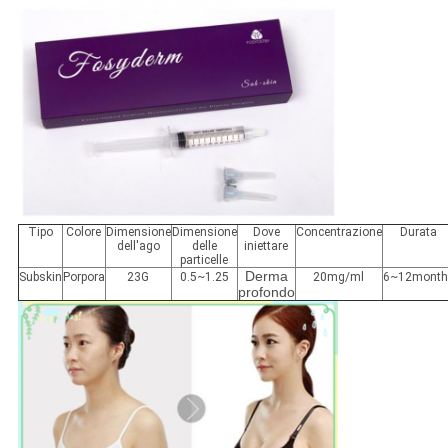
Tipo
Colore
Dimensione
Dimensione
Dove
Concentrazione
Durata
dell'ago
delle
iniettare
particelle
Derma
Subskin
Porpora
23G
0.5~1.25
20mg/ml
6~12month
profondo