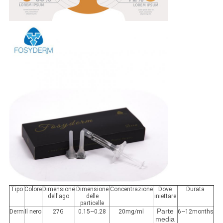
Tipo
Colore
Dimensione
Dimensione
Concentrazione
Dove
Durata
dell'ago
delle
iniettare
particelle
Parte
Derm
Il nero
27G
0.15~0.28
20mg/ml
6~12months
media