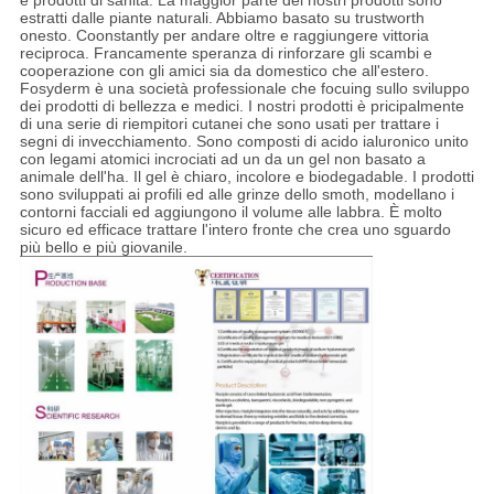
estratti dalle piante naturali. Abbiamo basato su trustworth
onesto. Coonstantly per andare oltre e raggiungere vittoria
reciproca. Francamente speranza di rinforzare gli scambi e
cooperazione con gli amici sia da domestico che all'estero.
Fosyderm è una società professionale che focuing sullo sviluppo
dei prodotti di bellezza e medici. I nostri prodotti è pricipalmente
di una serie di riempitori cutanei che sono usati per trattare i
segni di invecchiamento. Sono composti di acido ialuronico unito
con legami atomici incrociati ad un da un gel non basato a
animale dell'ha. Il gel è chiaro, incolore e biodegadable. I prodotti
sono sviluppati ai profili ed alle grinze dello smoth, modellano i
contorni facciali ed aggiungono il volume alle labbra. È molto
sicuro ed efficace trattare l'intero fronte che crea uno sguardo
più bello e più giovanile.