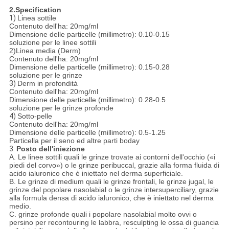
2.Specification
1)
Linea sottile
Contenuto dell'ha: 20mg/ml
Dimensione delle particelle (millimetro): 0.10-0.15
soluzione per le linee sottili
2)Linea media (Derm)
Contenuto dell'ha: 20mg/ml
Dimensione delle particelle (millimetro): 0.15-0.28
soluzione per le grinze
3)
Derm in profondità
Contenuto dell'ha: 20mg/ml
Dimensione delle particelle (millimetro): 0.28-0.5
soluzione per le grinze profonde
4)
Sotto-pelle
Contenuto dell'ha: 20mg/ml
Dimensione delle particelle (millimetro): 0.5-1.25
Particella per il seno ed altre parti boday
3.
Posto dell'iniezione
A. Le linee sottili quali le grinze trovate ai contorni dell'occhio («i
piedi del corvo») o le grinze peribuccal, grazie alla forma fluida di
acido ialuronico che è iniettato nel derma superficiale.
B. Le grinze di medium quali le grinze frontali, le grinze jugal, le
grinze del popolare nasolabial o le grinze intersuperciliary, grazie
alla formula densa di acido ialuronico, che è iniettato nel derma
medio.
C. grinze profonde quali i popolare nasolabial molto ovvi o
persino per recontouring le labbra, resculpting le ossa di guancia