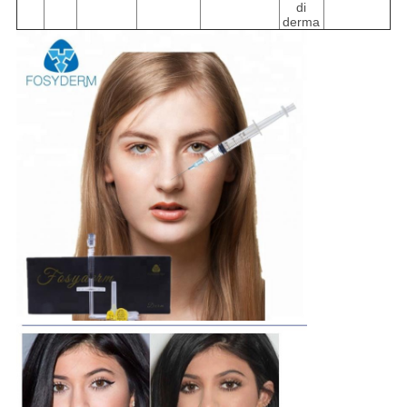
di
derma