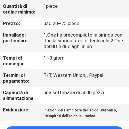
Quantità di
1piece
ordine minimo:
CONTROLLO
DELLA
Prezzo:
usd 20~25 piece
QUALITÀ
Imballaggi
1.One ha precompilato la siringa con
particolari:
due la siringa sterile degli aghi 2.One
del BD e due aghi in un
CONTATTACI
Tempi di
1~3 giorni
consegna:
NOTIZIE
Termini di
T/T, Western Union, , Paypal
pagamento:
CASI
Capacità di
una settimana di 5000 pezzi
alimentazione:
CHIEDI
Evidenziare:
,
iniezioni del riempitore dell'acido ialuronico
UN
Riempitori dell'acido ialuronico
PREVENTIVO