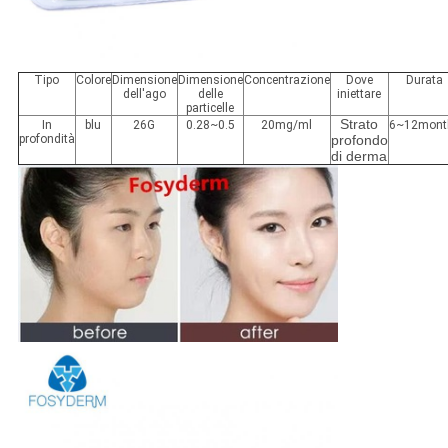
Tipo
Colore
Dimensione
Dimensione
Concentrazione
Dove
Durata
dell'ago
delle
iniettare
particelle
Strato
In
blu
26G
0.28~0.5
20mg/ml
6~12mont
profondità
profondo
di derma