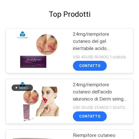
Top Prodotti
24mg/riempitore
cutaneo del gel
iniettabile acido
ialuronico di ml Ultra4 per
USD 45-USD 50 MOQ:1 scatola
le labbra 2*1ml
CONTATTO
24mg/riempitore
cutaneo dell'acido
ialuronico di Derm siringa
di ml 2ml
USD 30-USD 35 MOQ:1 SCATOLA
CONTATTO
Riempitore cutaneo