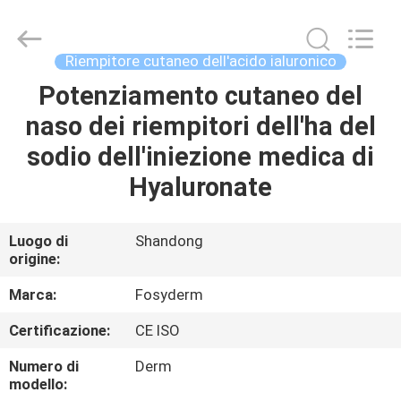
Jinan
Fosychan
International
Trading
Co.,
Riempitore cutaneo dell'acido ialuronico
Ltd..
All
Potenziamento cutaneo del
CASA.
Rights
Reserved.
naso dei riempitori dell'ha del
PRODOTTI
sodio dell'iniezione medica di
Hyaluronate
SU
DI
Luogo di
Shandong
origine:
NOI
Marca:
Fosyderm
VISITA
Certificazione:
CE ISO
ALLA
Numero di
Derm
FABBRICA
modello: