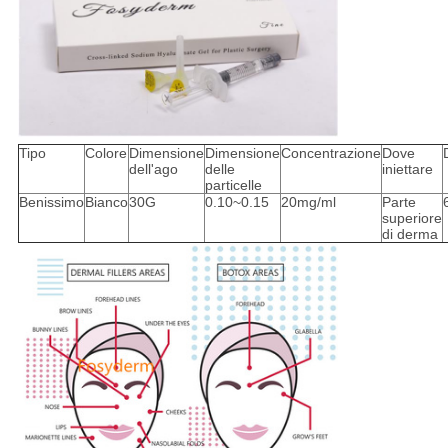
Tipo
Colore
Dimensione
Dimensione
Concentrazione
Dove
dell'ago
delle
iniettare
particelle
Benissimo
Bianco
30G
0.10~0.15
20mg/ml
Parte
superiore
di derma