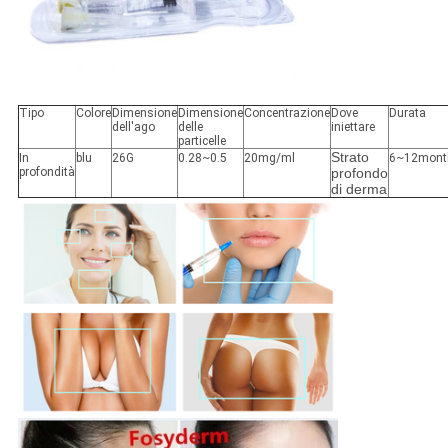
Tipo
Colore
Dimensione
Dimensione
Concentrazione
Dove
Durata
dell'ago
delle
iniettare
particelle
Strato
In
blu
26G
0.28~0.5
20mg/ml
6~12mont
profondità
profondo
di derma