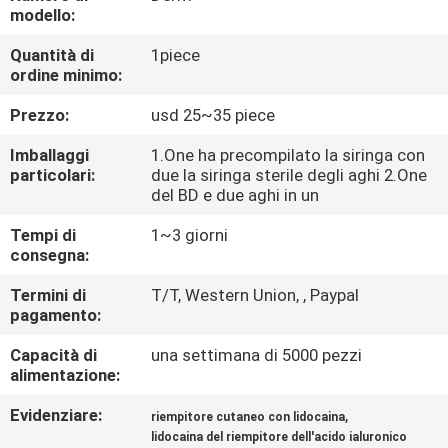
modello:
CONTROLLO
Quantità di
1piece
ordine minimo:
DELLA
QUALITÀ
Prezzo:
usd 25~35 piece
Imballaggi
1.One ha precompilato la siringa con
CONTATTACI
particolari:
due la siringa sterile degli aghi 2.One
del BD e due aghi in un
Tempi di
1~3 giorni
NOTIZIE
consegna:
Termini di
T/T, Western Union, , Paypal
CASI
pagamento:
Capacità di
una settimana di 5000 pezzi
CHIEDI
alimentazione:
UN
Evidenziare:
,
riempitore cutaneo con lidocaina
PREVENTIVO
lidocaina del riempitore dell'acido ialuronico