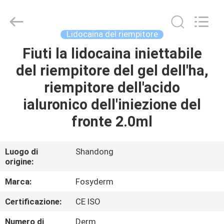
Jinan
Fosychan
International
Trading
Co.,
Lidocaina del riempitore
Ltd..
All
Fiuti la lidocaina iniettabile
CASA.
Rights
Reserved.
del riempitore del gel dell'ha,
PRODOTTI
riempitore dell'acido
ialuronico dell'iniezione del
SU
fronte 2.0ml
DI
NOI
Luogo di
Shandong
origine:
VISITA
Marca:
Fosyderm
ALLA
Certificazione:
CE ISO
FABBRICA
Numero di
Derm