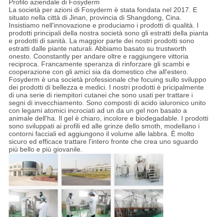
Profilo aziendale di Fosyderm
La società per azioni di Fosyderm è stata fondata nel 2017. E
situato nella città di Jinan, provincia di Shangdong, Cina.
Insistiamo nell'innovazione e produciamo i prodotti di qualità. I
prodotti principali della nostra società sono gli estratti della pianta
e prodotti di sanità. La maggior parte dei nostri prodotti sono
estratti dalle piante naturali. Abbiamo basato su trustworth
onesto. Coonstantly per andare oltre e raggiungere vittoria
reciproca. Francamente speranza di rinforzare gli scambi e
cooperazione con gli amici sia da domestico che all'estero.
Fosyderm è una società professionale che focuing sullo sviluppo
dei prodotti di bellezza e medici. I nostri prodotti è pricipalmente
di una serie di riempitori cutanei che sono usati per trattare i
segni di invecchiamento. Sono composti di acido ialuronico unito
con legami atomici incrociati ad un da un gel non basato a
animale dell'ha. Il gel è chiaro, incolore e biodegadable. I prodotti
sono sviluppati ai profili ed alle grinze dello smoth, modellano i
contorni facciali ed aggiungono il volume alle labbra. È molto
sicuro ed efficace trattare l'intero fronte che crea uno sguardo
più bello e più giovanile.