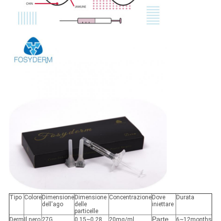
Tipo
Colore
Dimensione
Dimensione
Concentrazione
Dove
Durata
dell'ago
delle
iniettare
particelle
Parte
Derm
Il nero
27G
0.15~0.28
20mg/ml
6~12months