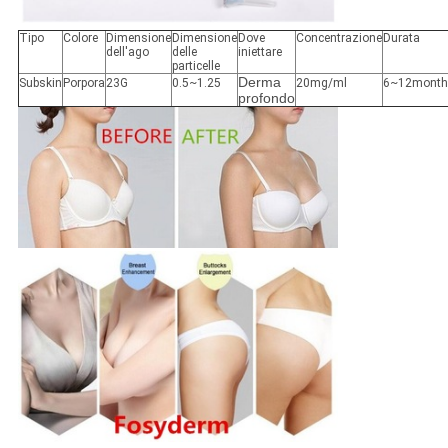
Tipo
Colore
Dimensione
Dimensione
Dove
Concentrazione
Durata
dell'ago
delle
iniettare
particelle
Derma
Subskin
Porpora
23G
0.5~1.25
20mg/ml
6~12month
profondo