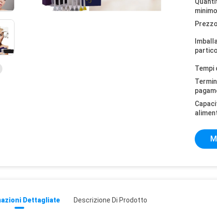
Quantit
minimo
Prezzo
Imball
partico
Tempi 
Termini
pagam
Capaci
alimen
M
azioni Dettagliate
Descrizione Di Prodotto