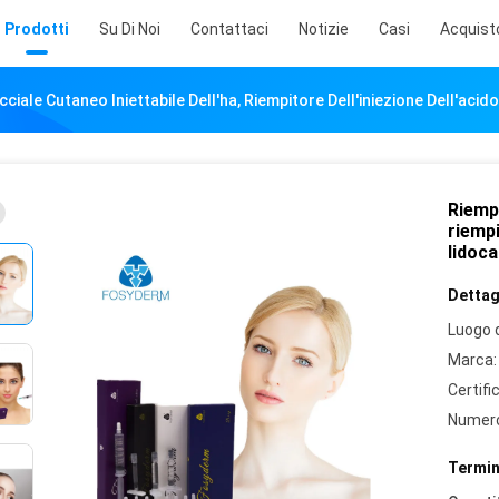
Prodotti
Su Di Noi
Contattaci
Notizie
Casi
Acquist
ciale Cutaneo Iniettabile Dell'ha, Riempitore Dell'iniezione Dell'acid
Riempi
riempi
lidoca
Dettagl
Luogo d
Marca:
Certifi
Numero
Termin