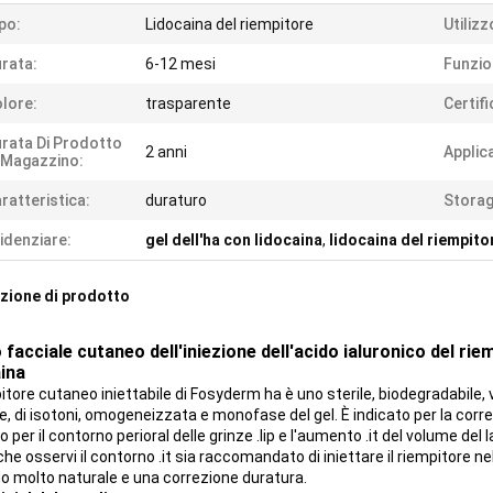
po:
Lidocaina del riempitore
Utilizz
rata:
6-12 mesi
Funzio
lore:
trasparente
Certifi
rata Di Prodotto
2 anni
Applic
 Magazzino:
ratteristica:
duraturo
Storag
idenziare:
gel dell'ha con lidocaina
,
lidocaina del riempito
zione di prodotto
 facciale cutaneo dell'iniezione dell'acido ialuronico del r
aina
pitore cutaneo iniettabile di Fosyderm ha è uno sterile, biodegradabile
e, di isotoni, omogeneizzata e monofase del gel. È indicato per la corre
o per il contorno perioral delle grinze .lip e l'aumento .it del volume de
he osservi il contorno .it sia raccomandato di iniettare il riempitore 
o molto naturale e una correzione duratura.