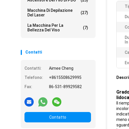
Ascensore Del Filo Di PDO
(25)
Ti
Macchina Di Depilazione
(27)
Del Laser
Du
La Macchina Per La
Co
(7)
Bellezza Del Viso
Du
In
Contatti
Ca
Ev
Contatti:
Aimee Cheng
Telefono:
+8615508629995
Descri
Fax:
86-531-89929582
Grado
lidoc
Il riem
incolor
indicat
Contatto
meno c
sguard