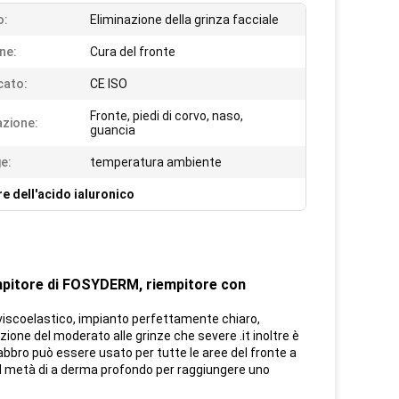
o:
Eliminazione della grinza facciale
ne:
Cura del fronte
cato:
CE ISO
Fronte, piedi di corvo, naso,
azione:
guancia
e:
temperatura ambiente
re dell'acido ialuronico
iempitore di FOSYDERM, riempitore con
, viscoelastico, impianto perfettamente chiaro,
zione del moderato alle grinze che severe .it inoltre è
l labbro può essere usato per tutte le aree del fronte a
nel metà di a derma profondo per raggiungere uno