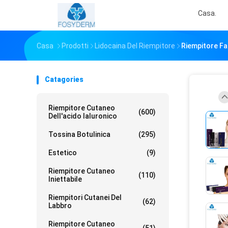
Casa.
Casa
Prodotti
Lidocaina Del Riempitore
Riempitore Fac
Catagories
Riempitore Cutaneo
(600)
Dell'acido Ialuronico
Tossina Botulinica
(295)
Estetico
(9)
Riempitore Cutaneo
(110)
Iniettabile
Riempitori Cutanei Del
(62)
Labbro
Riempitore Cutaneo