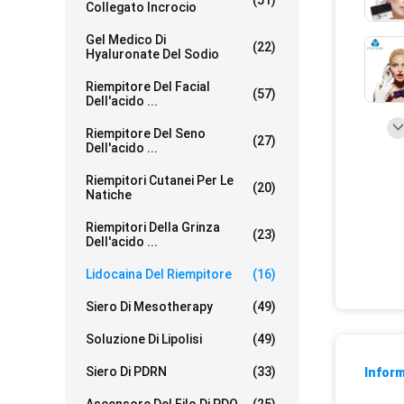
(51)
Collegato Incrocio
Gel Medico Di
(22)
Hyaluronate Del Sodio
Riempitore Del Facial
(57)
Dell'acido ...
Riempitore Del Seno
(27)
Dell'acido ...
Riempitori Cutanei Per Le
(20)
Natiche
Riempitori Della Grinza
(23)
Dell'acido ...
Lidocaina Del Riempitore
(16)
Siero Di Mesotherapy
(49)
Soluzione Di Lipolisi
(49)
Siero Di PDRN
(33)
Inform