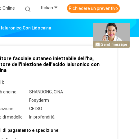
Italian
o Online
Richiedere un preventivo
o Ialuronico Con Lidocaina
tore facciale cutaneo iniettabile dell'ha,
tore dell'iniezione dell'acido ialuronico con
ina
i:
i origine:
SHANDONG, CINA
Fosyderm
cazione:
CE ISO
 di modello:
In profondità
i di pagamento e spedizione: