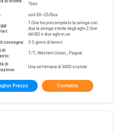
à di ordine
1box
:
:
usd 20~25/Box
1.One ha precompilato la siringa con
aggi
due la siringa sterile degli aghi 2.One
lari:
del BD e due aghi in un
di consegna:
3-5 giorni di lavoro
 di
T/T, Western Union, , Paypal
ento:
tà di
Una settimana di 5000 scatole
tazione:
iglior Prezzo
Contatto