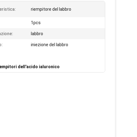
eristica:
riempitore del labbro
1pcs
azione:
labbro
o:
iniezione del labbro
empitori dell'acido ialuronico