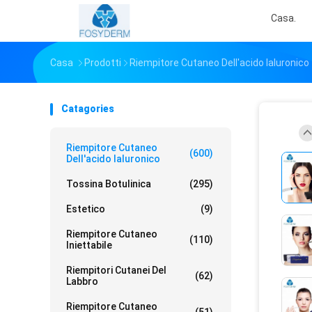
Casa.
Casa
Prodotti
Riempitore Cutaneo Dell'acido Ialuronico
Catagories
Riempitore Cutaneo
(600)
Dell'acido Ialuronico
Tossina Botulinica
(295)
Estetico
(9)
Riempitore Cutaneo
(110)
Iniettabile
Riempitori Cutanei Del
(62)
Labbro
Riempitore Cutaneo