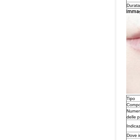
Durata
Immag
Tipo
Compo
Numer
delle p
Indica
Dove i