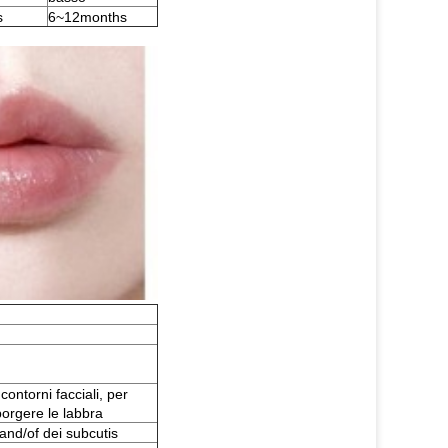
s
6~12months
contorni facciali, per
orgere le labbra
 and/of dei subcutis