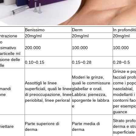
Benissimo
Derm
In profondit
trazione
20mg/ml
20mg/ml
20mg/ml
o
simativo
200.000
100.000
100.000
articelle ml
ione delle
0.10~0.15
0.15~0.28
0.28~0.5
lle
Grinze e po
Moderi le grinze,
facciali prof
Assottigli le linee
quali le commissure
come i popo
mandi
superficiali, quali le linee
glabellar e orali.
nasolabial,
ione
di preoccupazione, linee
Labbra: pienezza,
modellanti i
periobital, linee perioral
sporgente le labbra
contorni facc
e
per esempio
guance
Strato profo
Parte superiore di
Parte media di
niettare
derma e str
derma
derma
superficiale 