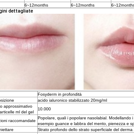
6~12months
6~12months
6~12month
ini dettagliate
Fosyderm in profondità
sizione
acido ialuronico stabilizzato 20mg/ml
o approssimativo
10.000
articelle ml del gel
Popolare, quali i popolare nasolabial. Modellando i 
zioni raccomandate
esempio guance e labbra del mento, pienezza e sp
niettare
Strato profondo dello strato superficiale del derma