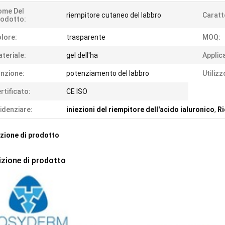
ome Del
riempitore cutaneo del labbro
Caratt
odotto:
lore:
trasparente
MOQ:
teriale:
gel dell'ha
Applic
nzione:
potenziamento del labbro
Utilizz
rtificato:
CE ISO
idenziare:
iniezioni del riempitore dell'acido ialuronico
,
Ri
zione di prodotto
izione di prodotto