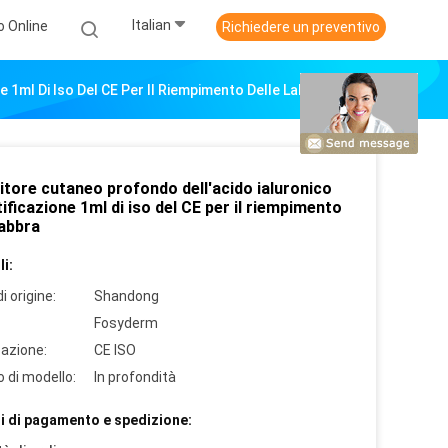
Italian
o Online
Richiedere un preventivo
 1ml Di Iso Del CE Per Il Riempimento Delle Labbra
itore cutaneo profondo dell'acido ialuronico
tificazione 1ml di iso del CE per il riempimento
labbra
i:
i origine:
Shandong
Fosyderm
cazione:
CE ISO
 di modello:
In profondità
i di pagamento e spedizione: