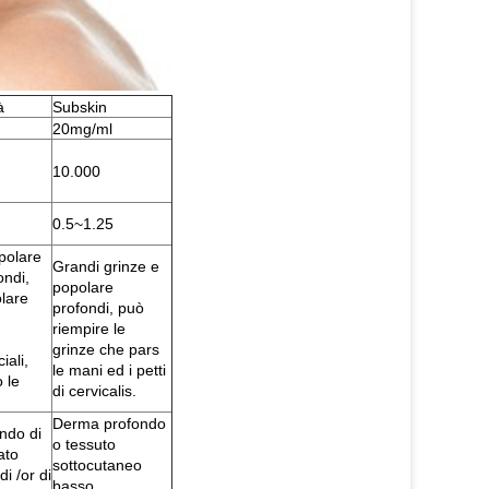
à
Subskin
20mg/ml
10.000
0.5~1.25
polare
Grandi grinze e
ondi,
popolare
lare
profondi, può
riempire le
grinze che pars
iali,
le mani ed i petti
 le
di cervicalis.
Derma profondo
ndo di
o tessuto
ato
sottocutaneo
di /or di
basso