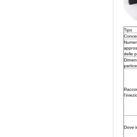
Tipo
Concen
Numer
appros
delle p
Dimens
partice
Racco
l'iniez
Dove i