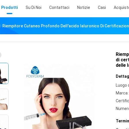
Prodotti
Su Di Noi
Contattaci
Notizie
Casi
Acquist
Riempitore Cutaneo Profondo Dell'acido Ialuronico Di Certificazione
Riemp
di cer
delle 
Dettagl
Luogo d
Marca:
Certifi
Numero
Termin