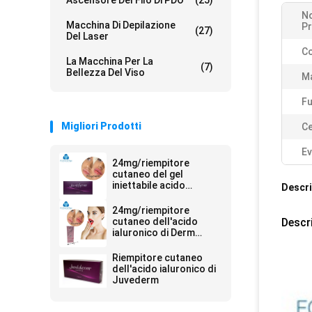
Ascensore Del Filo Di PDO
(25)
N
Macchina Di Depilazione
Pr
(27)
Del Laser
Co
La Macchina Per La
(7)
Bellezza Del Viso
Ma
Fu
Migliori Prodotti
Ce
Ev
24mg/riempitore
cutaneo del gel
iniettabile acido
Descri
ialuronico di ml Ultra4
per le labbra 2*1ml
24mg/riempitore
cutaneo dell'acido
Descr
ialuronico di Derm
siringa di ml 2ml
Riempitore cutaneo
dell'acido ialuronico di
Juvederm