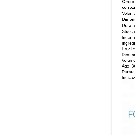
Grado 
correz
Volume
Dimens
Durata
Stocca
Indenn
Ingredi
Ha di 
Dimens
Volume
Ago: 
Durata
Indicaz