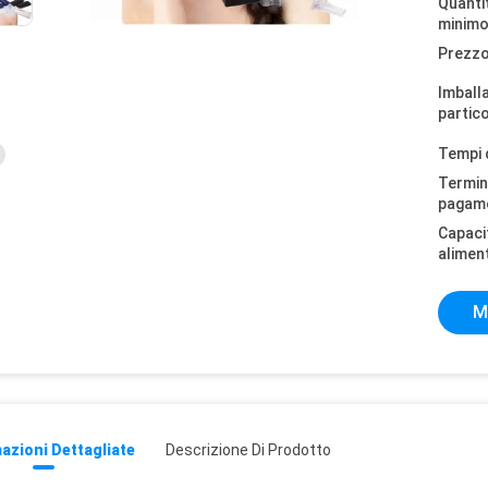
Quantit
minimo
Prezzo
Imball
partico
Tempi 
Termini
pagam
Capaci
alimen
M
azioni Dettagliate
Descrizione Di Prodotto