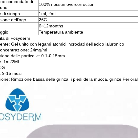
raccomandato di
100% nessun overcorrection
ione
 di siringa
1ml, 2ml
ione dell'ago
26G
6~12months
ggio
Temperatura ambiente
ità di Fosyderm
ente: Gel unito con legami atomici incrociati dell'acido ialuronico
concentrazione: 24mg/ml
ione delle particelle: 0.1-0.15mm
: 1ml/2ML
30G
: 9-15 mesi
ione: Rimozione bassa della grinza, i piedi della mucca, grinze Perioral