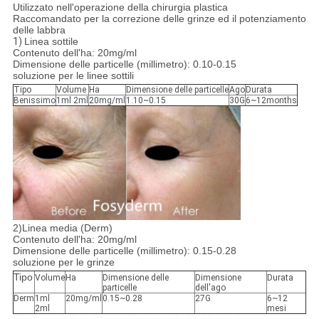
Utilizzato nell'operazione della chirurgia plastica
Raccomandato per la correzione delle grinze ed il potenziamento
delle labbra
1)
Linea sottile
Contenuto dell'ha: 20mg/ml
Dimensione delle particelle (millimetro): 0.10-0.15
soluzione per le linee sottili
Tipo
Volume
Ha
Dimensione delle particelle
Ago
Durata
Benissimo
1ml 2ml
20mg/ml
1.10~0.15
30G
6~12months
2)Linea media (Derm)
Contenuto dell'ha: 20mg/ml
Dimensione delle particelle (millimetro): 0.15-0.28
soluzione per le grinze
Tipo
Volume
Ha
Dimensione delle
Dimensione
Durata
particelle
dell'ago
Derm
1ml
20mg/ml
0.15~0.28
27G
6~12
2ml
mesi