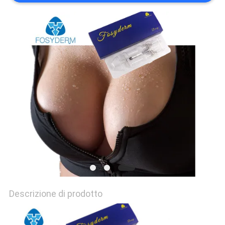
SHOPPING
ONLINE
MAPPA
DEL
SITO
PRIVACY
POLICY
Descrizione di prodotto