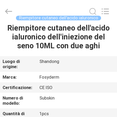
Jinan
Fosychan
International
Trading
Co.,
Riempitore cutaneo dell'acido ialuronico
Ltd..
All
Riempitore cutaneo dell'acido
CASA.
Rights
Reserved.
ialuronico dell'iniezione del
PRODOTTI
seno 10ML con due aghi
SU
Luogo di
Shandong
origine:
DI
NOI
Marca:
Fosyderm
Certificazione:
CE ISO
VISITA
Numero di
Subskin
ALLA
modello:
FABBRICA
Quantità di
1pcs