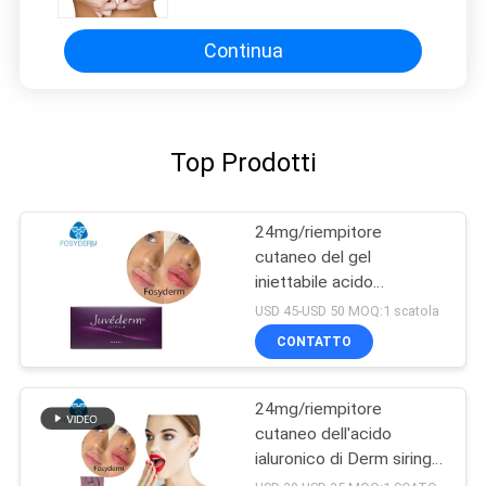
Continua
Top Prodotti
24mg/riempitore
cutaneo del gel
iniettabile acido
ialuronico di ml Ultra4 per
USD 45-USD 50 MOQ:1 scatola
le labbra 2*1ml
CONTATTO
24mg/riempitore
cutaneo dell'acido
ialuronico di Derm siringa
di ml 2ml