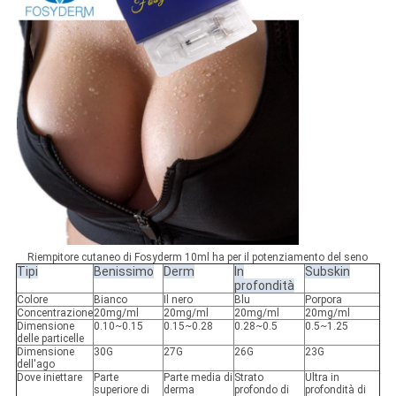
Riempitore cutaneo di Fosyderm 10ml ha per il potenziamento del seno
Tipi
Benissimo
Derm
In
Subskin
profondità
Colore
Bianco
Il nero
Blu
Porpora
Concentrazione
20mg/ml
20mg/ml
20mg/ml
20mg/ml
Dimensione
0.10~0.15
0.15~0.28
0.28~0.5
0.5~1.25
delle particelle
Dimensione
30G
27G
26G
23G
dell'ago
Dove iniettare
Parte
Parte media di
Strato
Ultra in
superiore di
derma
profondo di
profondità di