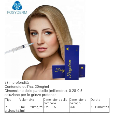
3)
in profondità
Contenuto dell'ha: 20mg/ml
Dimensione delle particelle (millimetro): 0.28-0.5
soluzione per le grinze profonde
Tipo
Volume
Ha
Dimensione delle
Dimensione
Durata
particelle
dell'ago
In
1ml
20mg/ml
0.28~0.5
26G
6~12months
profondità
2ml