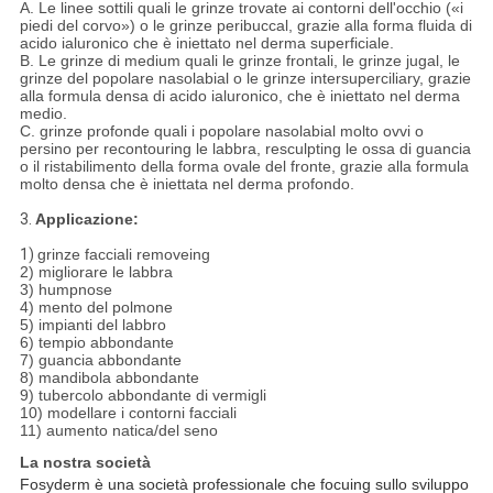
A. Le linee sottili quali le grinze trovate ai contorni dell'occhio («i
piedi del corvo») o le grinze peribuccal, grazie alla forma fluida di
acido ialuronico che è iniettato nel derma superficiale.
B. Le grinze di medium quali le grinze frontali, le grinze jugal, le
grinze del popolare nasolabial o le grinze intersuperciliary, grazie
alla formula densa di acido ialuronico, che è iniettato nel derma
medio.
C. grinze profonde quali i popolare nasolabial molto ovvi o
persino per recontouring le labbra, resculpting le ossa di guancia
o il ristabilimento della forma ovale del fronte, grazie alla formula
molto densa che è iniettata nel derma profondo.
3.
Applicazione:
1)
grinze facciali removeing
2) migliorare le labbra
3) humpnose
4) mento del polmone
5) impianti del labbro
6) tempio abbondante
7) guancia abbondante
8) mandibola abbondante
9) tubercolo abbondante di vermigli
10) modellare i contorni facciali
11) aumento natica/del seno
La nostra società
Fosyderm è una società professionale che focuing sullo sviluppo