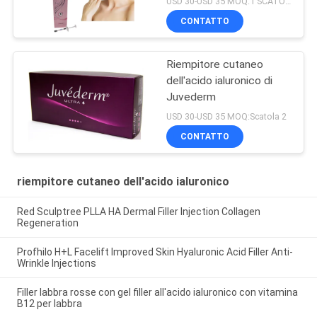
USD 30-USD 35 MOQ:1 SCATOLA
CONTATTO
Riempitore cutaneo
dell'acido ialuronico di
Juvederm
USD 30-USD 35 MOQ:Scatola 2
CONTATTO
riempitore cutaneo dell'acido ialuronico
Red Sculptree PLLA HA Dermal Filler Injection Collagen
Regeneration
Profhilo H+L Facelift Improved Skin Hyaluronic Acid Filler Anti-
Wrinkle Injections
Filler labbra rosse con gel filler all'acido ialuronico con vitamina
B12 per labbra