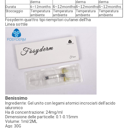
derma
derma
derma
6~12months
6~12months
6~12months
Durata
6~12months
Stoccaggio
Temperatura
Temperatura
Temperatura
Temperatura
ambiente
ambiente
ambiente
ambiente
Fosyderm quattro tipi riempitori cutanei dell'ha
Linea sottile
Benissimo
Ingrediente: Gel unito con legami atomici incrociati dell'acido
ialuronico
Ha di concentrazione: 24mg/ml
Dimensione delle particelle: 0.1-0.15mm
Volume: 1ml/2ML
Ago: 30G