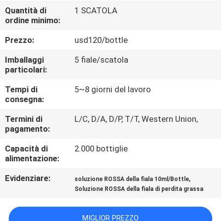
Quantità di
1 SCATOLA
ordine minimo:
CONTROLLO
DELLA
Prezzo:
usd120/bottle
QUALITÀ
Imballaggi
5 fiale/scatola
particolari:
CONTATTACI
Tempi di
5~8 giorni del lavoro
consegna:
NOTIZIE
Termini di
L/C, D/A, D/P, T/T, Western Union,
pagamento:
Capacità di
2.000 bottiglie
CASI
alimentazione:
Evidenziare:
,
soluzione ROSSA della fiala 10ml/Bottle
CHIEDI
Soluzione ROSSA della fiala di perdita grassa
UN
PREVENTIVO
MIGLIOR PREZZO