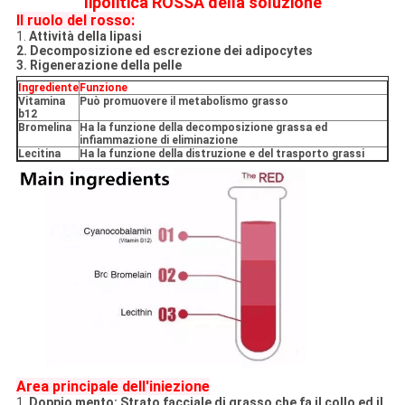
lipolitica ROSSA della soluzione
Il ruolo del rosso:
1.
Attività della lipasi
2. Decomposizione ed escrezione dei adipocytes
3. Rigenerazione della pelle
Ingrediente
Funzione
Vitamina
Può promuovere il metabolismo grasso
b12
Bromelina
Ha la funzione della decomposizione grassa ed
infiammazione di eliminazione
Lecitina
Ha la funzione della distruzione e del trasporto grassi
Area principale dell'iniezione
1.
Doppio mento: Strato facciale di grasso che fa il collo ed il