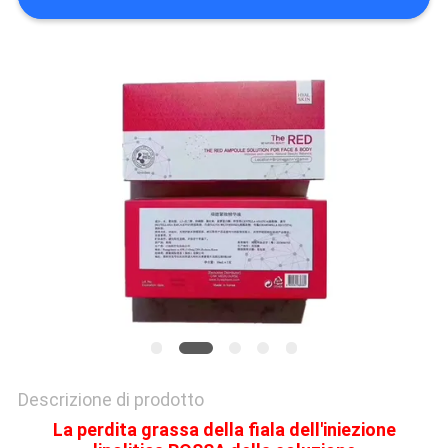
SHOPPING
ONLINE
MAPPA
DEL
SITO
PRIVACY
POLICY
Descrizione di prodotto
La perdita grassa della fiala dell'iniezione