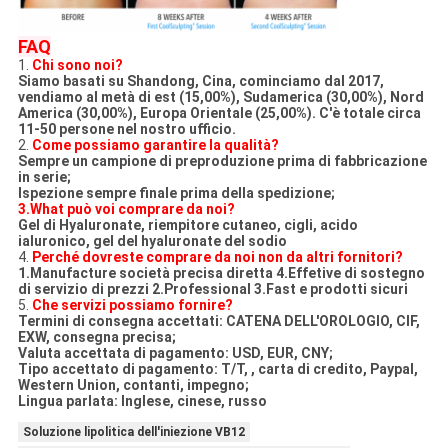
FAQ
1.
Chi sono noi?
Siamo basati su Shandong, Cina, cominciamo dal 2017,
vendiamo al metà di est (15,00%), Sudamerica (30,00%), Nord
America (30,00%), Europa Orientale (25,00%). C'è totale circa
11-50 persone nel nostro ufficio.
2.
Come possiamo garantire la qualità?
Sempre un campione di preproduzione prima di fabbricazione
in serie;
Ispezione sempre finale prima della spedizione;
3.What può voi comprare da noi?
Gel di Hyaluronate, riempitore cutaneo, cigli, acido
ialuronico, gel del hyaluronate del sodio
4.
Perché dovreste comprare da noi non da altri fornitori?
1.Manufacture società precisa diretta 4.Effetive di sostegno
di servizio di prezzi 2.Professional 3.Fast e prodotti sicuri
5.
Che servizi possiamo fornire?
Termini di consegna accettati: CATENA DELL'OROLOGIO, CIF,
EXW, consegna precisa;
Valuta accettata di pagamento: USD, EUR, CNY;
Tipo accettato di pagamento: T/T, , carta di credito, Paypal,
Western Union, contanti, impegno;
Lingua parlata: Inglese, cinese, russo
Soluzione lipolitica dell'iniezione VB12