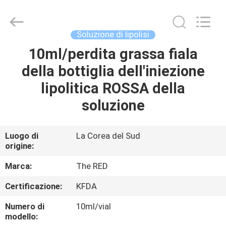
Jinan
Fosychan
International
Trading
Co.,
Soluzione di lipolisi
Ltd..
All
10ml/perdita grassa fiala
CASA.
Rights
Reserved.
della bottiglia dell'iniezione
PRODOTTI
lipolitica ROSSA della
soluzione
SU
DI
Luogo di
La Corea del Sud
origine:
NOI
Marca:
The RED
VISITA
Certificazione:
KFDA
ALLA
Numero di
10ml/vial
FABBRICA
modello: