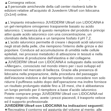
▲Consegna veloce;
▲Il personale amichevole della call center risolverà tutte le
edizioni relative all'acquisto di Juvederm Ultra4 con lidocaina
(2x1ml) online.
▲L'impianto intradermico JUVEDERM Ultra4 con LIDOCAINA è
un gel-riempitore omogeneo trasparente basato su acido
ialuronico. L'essenza di questo riempitore del prodotto è principi
attivi quale acido ialuronico con una concentrazione, un
cloridrato della lidocaina e un tampone fosfato il pH 7,2.
▲
L'acido ialuronico permette di creare i depositi acidi ialuronici
negli strati della pelle, che riempiono l'interno delle grinze e dei
popolare. Conduce ad accumulazione di umidità nelle cellule
epiteliali, nei processi metabolici di attivazione in tessuti e nella
stimolazione di produzione dell'elastina e del collagene.
▲
JUVEDERM Ultra4 con LIDOCAINA è sviluppato dalla società
«Allergan», conosciuto nel mondo intero per i suoi sviluppi ed
innovazioni nel mercato di bellezza. Grazie alla presenza di
lidocaina nella preparazione, della procedura del passaggio
dell'iniezione indolore e del tampone fosfato concedere non solo
ridurre il puffiness subito dopo dell'operazione ma inoltre fornisce
un risultato prolungato stabile fino a 18 mesi, che è abbastanza
un lungo periodo per il riempitore a base d'acido ialuronico.
Potete comprare prego JUVEDERM Ultra4 con LIDOCAINA nel
nostro negozio online, avete i prezzi piacevoli, il trasporto veloce
ed il supporto professionale.
JUVEDERM Ultra4 con LIDOCAINA ha indicazioni seguenti:
★Recreating il contorno ed aggiunta del volume al mento, alle