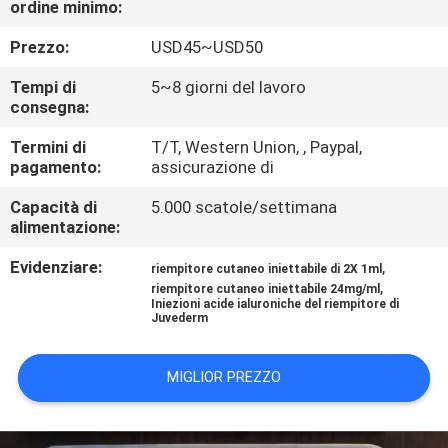
ordine minimo:
CONTROLLO
Prezzo:
USD45~USD50
DELLA
Tempi di
5~8 giorni del lavoro
consegna:
QUALITÀ
Termini di
T/T, Western Union, , Paypal,
pagamento:
assicurazione di
CONTATTACI
Capacità di
5.000 scatole/settimana
alimentazione:
NOTIZIE
Evidenziare:
,
riempitore cutaneo iniettabile di 2X 1ml
,
riempitore cutaneo iniettabile 24mg/ml
CASI
Iniezioni acide ialuroniche del riempitore di
Juvederm
CHIEDI
MIGLIOR PREZZO
UN
PREVENTIVO