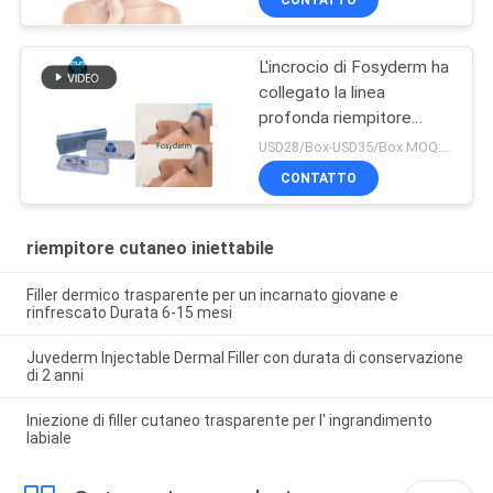
L'incrocio di Fosyderm ha
collegato la linea
profonda riempitore
cutaneo del riempitore
USD28/Box-USD35/Box MOQ:1 SCATOLA
2ml per Nose Up
CONTATTO
riempitore cutaneo iniettabile
Filler dermico trasparente per un incarnato giovane e
rinfrescato Durata 6-15 mesi
Juvederm Injectable Dermal Filler con durata di conservazione
di 2 anni
Iniezione di filler cutaneo trasparente per l' ingrandimento
labiale