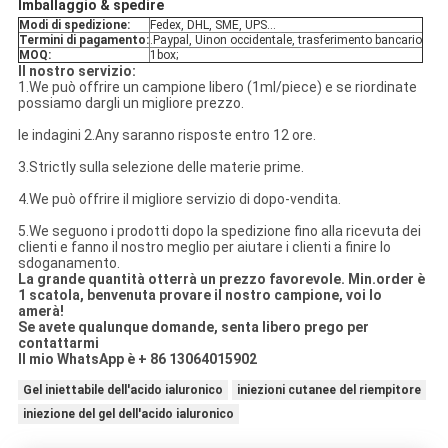
Imballaggio & spedire
Modi di spedizione:
Fedex, DHL, SME, UPS…
Termini di pagamento:
.Paypal, Uinon occidentale, trasferimento bancario
MOQ:
1box;
Il nostro servizio:
1.We può offrire un campione libero (1ml/piece) e se riordinate
possiamo dargli un migliore prezzo.
le indagini 2.Any saranno risposte entro 12 ore.
3.Strictly sulla selezione delle materie prime.
4.We può offrire il migliore servizio di dopo-vendita.
5.We seguono i prodotti dopo la spedizione fino alla ricevuta dei
clienti e fanno il nostro meglio per aiutare i clienti a finire lo
sdoganamento.
La grande quantità otterrà un prezzo favorevole. Min.order è
1 scatola, benvenuta provare il nostro campione, voi lo
amerà!
Se avete qualunque domande, senta libero prego per
contattarmi
Il mio WhatsApp è + 86 13064015902
Gel iniettabile dell'acido ialuronico
iniezioni cutanee del riempitore
iniezione del gel dell'acido ialuronico