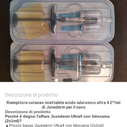
SHOPPING
ONLINE
MAPPA
DEL
SITO
PRIVACY
POLICY
Descrizione di prodotto
Riempitore cutaneo iniettabile acido ialuronico ultra 4 2*1ml
di Juvederm per il naso
Descrizione di prodotto
Perché è degno l'affare Juvederm Ultra4 con lidocaina
(2x1ml)?
▲
Prezzo basso Juvederm Ultra4 con lidocaina (2x1ml)