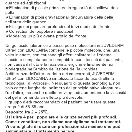
guance ed agli zigomi
★Elimination di piccole grinze ed irregolarità del sollievo della
pelle
★Elimination di ptosi gravitazionali (incurvatura della pelle)
nell'area delle guance
★Fillings dei popolare profondi del terzi medio del fronte
★Correction dei popolare nasolabial
★Modeling un più giovane profilo del fronte.
Un gel acido ialuronico a basso peso molecolare in JUVEDERM
Ultra4 con LIDOCAINA contiene le piccole molecole, che, una
volta iniettate, non causano gli effetti collaterali e l'edema.
L'acido è completamente compatibile con i tessuti del paziente,
non causa il rifiuto e le reazioni allergiche e finalmente non
biodegrada nell'ambito dell'azione dell'ialuronidasi.
A differenza dell'altro prodotto dei concorrenti, JUVEDERM
Ultra4 con LIDOCAINA è sintetizzato facendo uso di ultima
tecnologia «di Vycross». Nel quadro di questa tecnologia, non
solo catene lunghe del polimero del principio attivo «legatura»
l'un l'altro, ma anche quelle brevi, quindi aumentando la viscosità
del gel e fornendo un effetto più durevole.
Il gruppo d'età raccomandato dei pazienti per usare questa
droga è di 35-65 anni.
Deposito fra 2 – 25℃.
Usi ultra 4 per i popolare e le grinze severi più profondi.
Come rivenditore, non diamo consigliamo sui trattamenti.
Vi consigliate di usare un professionista medico che può
amministrare il trattamento per voi.