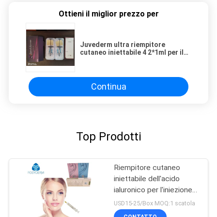
Ottieni il miglior prezzo per
Juvederm ultra riempitore
cutaneo iniettabile 4 2*1ml per il
naso
Continua
Top Prodotti
Riempitore cutaneo
iniettabile dell'acido
ialuronico per l'iniezione
antinvecchiamento
USD15-25/Box MOQ:1 scatola
CONTATTO