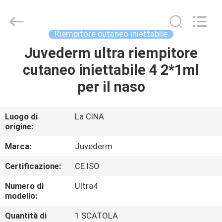
Jinan
Fosychan
International
Trading
Co.,
Riempitore cutaneo iniettabile
Ltd..
All
Juvederm ultra riempitore
CASA.
Rights
Reserved.
cutaneo iniettabile 4 2*1ml
PRODOTTI
per il naso
SU
Luogo di
La CINA
origine:
DI
NOI
Marca:
Juvederm
Certificazione:
CE ISO
VISITA
Numero di
Ultra4
ALLA
modello:
FABBRICA
Quantità di
1 SCATOLA