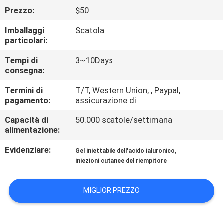
Prezzo:
$50
CONTROLLO
Imballaggi
Scatola
DELLA
particolari:
QUALITÀ
Tempi di
3~10Days
consegna:
CONTATTACI
Termini di
T/T, Western Union, , Paypal,
pagamento:
assicurazione di
NOTIZIE
Capacità di
50.000 scatole/settimana
alimentazione:
Evidenziare:
,
CASI
Gel iniettabile dell'acido ialuronico
iniezioni cutanee del riempitore
CHIEDI
MIGLIOR PREZZO
UN
PREVENTIVO