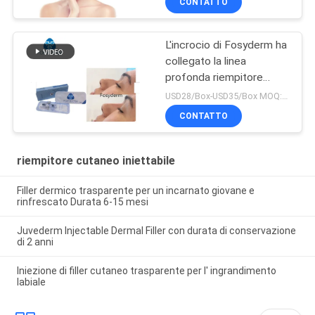
CONTATTO
L'incrocio di Fosyderm ha
collegato la linea
profonda riempitore
cutaneo del riempitore
USD28/Box-USD35/Box MOQ:1 SCATOLA
2ml per Nose Up
CONTATTO
riempitore cutaneo iniettabile
Filler dermico trasparente per un incarnato giovane e
rinfrescato Durata 6-15 mesi
Juvederm Injectable Dermal Filler con durata di conservazione
di 2 anni
Iniezione di filler cutaneo trasparente per l' ingrandimento
labiale