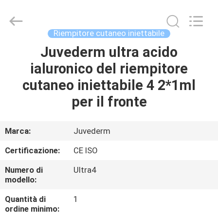
Jinan
Fosychan
International
Trading
Co.,
Riempitore cutaneo iniettabile
Ltd..
All
Juvederm ultra acido
CASA.
Rights
Reserved.
ialuronico del riempitore
PRODOTTI
cutaneo iniettabile 4 2*1ml
per il fronte
SU
DI
Marca:
Juvederm
NOI
Certificazione:
CE ISO
Numero di
Ultra4
VISITA
modello:
ALLA
Quantità di
1
FABBRICA
ordine minimo: