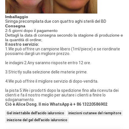
Imballaggio
Siringa precompilata due con quattro aghi sterili del BD
Consegna
2-5 giorni dopo il pagamento
Dettagli la data di consegna secondo la stagione di produzione e
la quantità di ordine;
Il nostro servizio:
1.We può offrire un campione libero (1ml/piece) e se riordinate
possiamo dargli un migliore prezzo.
le indagini 2.Any saranno risposte entro 12 ore.
3.Strictly sulla selezione delle materie prime.
4.We può offrire il migliore servizio di dopo-vendita.
la pista 5.We i prodotti dopo la spedizione fino alla ricevuta dei
clienti e fa il nostro meglio per aiutare i clienti a finire lo
sdoganamento.
Ciò è Alice Dong. Il mio WhatsApp è + 86 13220586902
Gel iniettabile dell'acido ialuronico
iniezioni cutanee del riempitore
iniezione del gel dell'acido ialuronico