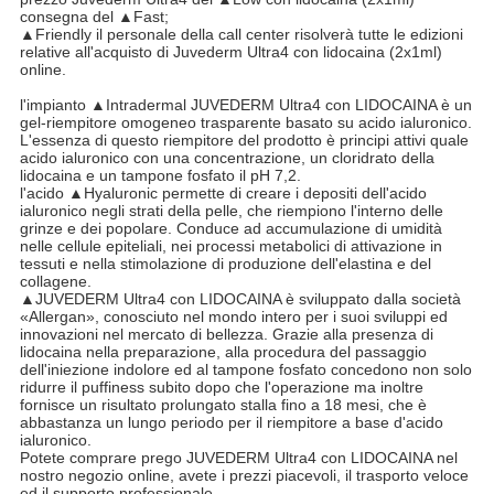
consegna del ▲Fast;
▲Friendly il personale della call center risolverà tutte le edizioni
relative all'acquisto di Juvederm Ultra4 con lidocaina (2x1ml)
online.
l'impianto ▲Intradermal JUVEDERM Ultra4 con LIDOCAINA è un
gel-riempitore omogeneo trasparente basato su acido ialuronico.
L'essenza di questo riempitore del prodotto è principi attivi quale
acido ialuronico con una concentrazione, un cloridrato della
lidocaina e un tampone fosfato il pH 7,2.
l'acido ▲Hyaluronic permette di creare i depositi dell'acido
ialuronico negli strati della pelle, che riempiono l'interno delle
grinze e dei popolare. Conduce ad accumulazione di umidità
nelle cellule epiteliali, nei processi metabolici di attivazione in
tessuti e nella stimolazione di produzione dell'elastina e del
collagene.
▲JUVEDERM Ultra4 con LIDOCAINA è sviluppato dalla società
«Allergan», conosciuto nel mondo intero per i suoi sviluppi ed
innovazioni nel mercato di bellezza. Grazie alla presenza di
lidocaina nella preparazione, alla procedura del passaggio
dell'iniezione indolore ed al tampone fosfato concedono non solo
ridurre il puffiness subito dopo che l'operazione ma inoltre
fornisce un risultato prolungato stalla fino a 18 mesi, che è
abbastanza un lungo periodo per il riempitore a base d'acido
ialuronico.
Potete comprare prego JUVEDERM Ultra4 con LIDOCAINA nel
nostro negozio online, avete i prezzi piacevoli, il trasporto veloce
ed il supporto professionale.