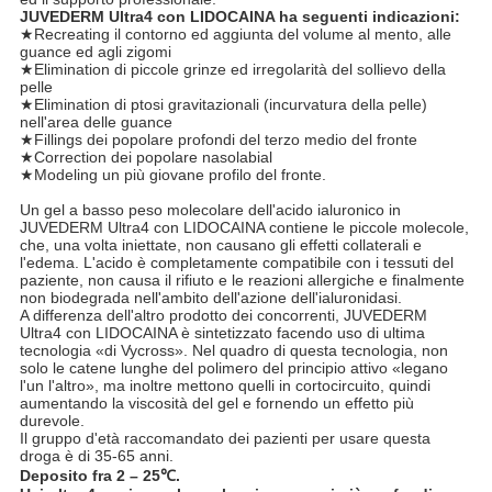
JUVEDERM Ultra4 con LIDOCAINA ha seguenti indicazioni:
★Recreating il contorno ed aggiunta del volume al mento, alle
guance ed agli zigomi
★Elimination di piccole grinze ed irregolarità del sollievo della
pelle
★Elimination di ptosi gravitazionali (incurvatura della pelle)
nell'area delle guance
★Fillings dei popolare profondi del terzo medio del fronte
★Correction dei popolare nasolabial
★Modeling un più giovane profilo del fronte.
Un gel a basso peso molecolare dell'acido ialuronico in
JUVEDERM Ultra4 con LIDOCAINA contiene le piccole molecole,
che, una volta iniettate, non causano gli effetti collaterali e
l'edema. L'acido è completamente compatibile con i tessuti del
paziente, non causa il rifiuto e le reazioni allergiche e finalmente
non biodegrada nell'ambito dell'azione dell'ialuronidasi.
A differenza dell'altro prodotto dei concorrenti, JUVEDERM
Ultra4 con LIDOCAINA è sintetizzato facendo uso di ultima
tecnologia «di Vycross». Nel quadro di questa tecnologia, non
solo le catene lunghe del polimero del principio attivo «legano
l'un l'altro», ma inoltre mettono quelli in cortocircuito, quindi
aumentando la viscosità del gel e fornendo un effetto più
durevole.
Il gruppo d'età raccomandato dei pazienti per usare questa
droga è di 35-65 anni.
Deposito fra 2 – 25℃.