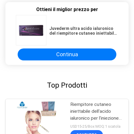
Ottieni il miglior prezzo per
Juvederm ultra acido ialuronico
del riempitore cutaneo iniettabile
4 2*1ml per il fronte
Continua
Top Prodotti
Riempitore cutaneo
iniettabile dell'acido
ialuronico per l'iniezione
antinvecchiamento
USD15-25/Box MOQ:1 scatola