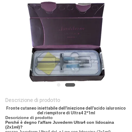
SHOPPING
ONLINE
MAPPA
DEL
SITO
PRIVACY
POLICY
Descrizione di prodotto
Fronte cutaneo iniettabile dell'iniezione dell'acido ialuronico
del riempitore di Ultra4 2*1ml
Descrizione di prodotto
Perché è degno l'affare Juvederm Ultra4 con lidocaina
(2x1ml)?
prezzo Juvederm Ultra4 del ▲Low con lidocaina (2x1ml)