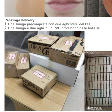
Packing&Delivery
1.
Una siringa precompilata con due aghi sterili del BD
2.
Una siringa e due aghi in un PVC producono delle bolle su