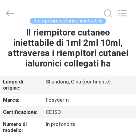
Jinan
Fosychan
International
Trading
Co.,
Riempitore cutaneo iniettabile
Ltd..
All
Il riempitore cutaneo
CASA.
Rights
Reserved.
iniettabile di 1ml 2ml 10ml,
PRODOTTI
attraversa i riempitori cutanei
ialuronici collegati ha
SU
DI
Luogo di
Shandong, Cina (continente)
origine:
NOI
Marca:
Fosyderm
VISITA
Certificazione:
CE ISO
ALLA
Numero di
In profondità
FABBRICA
modello: