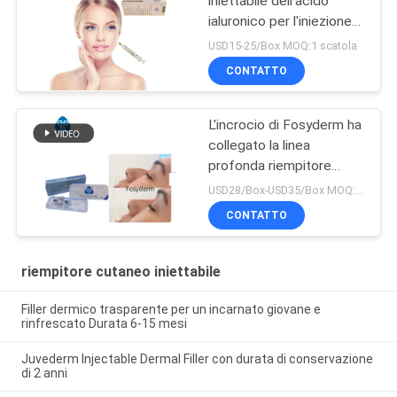
iniettabile dell'acido
ialuronico per l'iniezione
antinvecchiamento
USD15-25/Box MOQ:1 scatola
CONTATTO
L'incrocio di Fosyderm ha
collegato la linea
profonda riempitore
cutaneo del riempitore
USD28/Box-USD35/Box MOQ:1 SCATOLA
2ml per Nose Up
CONTATTO
riempitore cutaneo iniettabile
Filler dermico trasparente per un incarnato giovane e
rinfrescato Durata 6-15 mesi
Juvederm Injectable Dermal Filler con durata di conservazione
di 2 anni