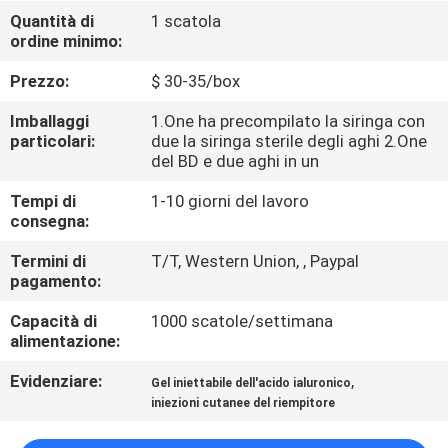
Quantità di
1 scatola
ordine minimo:
CONTROLLO
DELLA
Prezzo:
$ 30-35/box
QUALITÀ
Imballaggi
1.One ha precompilato la siringa con
particolari:
due la siringa sterile degli aghi 2.One
del BD e due aghi in un
CONTATTACI
Tempi di
1-10 giorni del lavoro
consegna:
NOTIZIE
Termini di
T/T, Western Union, , Paypal
pagamento:
CASI
Capacità di
1000 scatole/settimana
alimentazione:
CHIEDI
Evidenziare:
,
Gel iniettabile dell'acido ialuronico
UN
iniezioni cutanee del riempitore
PREVENTIVO