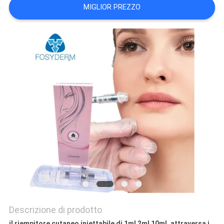
MIGLIOR PREZZO
SHOPPING
ONLINE
MAPPA
DEL
SITO
PRIVACY
POLICY
Descrizione di prodotto
il riempitore cutaneo iniettabile di 1ml 2ml 10ml, attraversa i