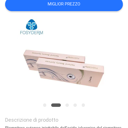
MIGLIOR PREZZO
SHOPPING
ONLINE
MAPPA
DEL
SITO
PRIVACY
POLICY
Descrizione di prodotto
Riempitore cutaneo iniettabile dell'acido ialuronico del riempitore