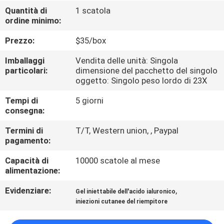
Quantità di
1 scatola
ordine minimo:
CONTROLLO
DELLA
Prezzo:
$35/box
QUALITÀ
Imballaggi
Vendita delle unità: Singola
particolari:
dimensione del pacchetto del singolo
oggetto: Singolo peso lordo di 23X
CONTATTACI
Tempi di
5 giorni
consegna:
NOTIZIE
Termini di
T/T, Western union, , Paypal
pagamento:
CASI
Capacità di
10000 scatole al mese
alimentazione:
CHIEDI
Evidenziare:
,
Gel iniettabile dell'acido ialuronico
UN
iniezioni cutanee del riempitore
PREVENTIVO