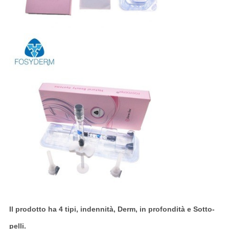
Il prodotto ha 4 tipi,
indennità
,
Derm
,
in profondità
e
Sotto-
pelli
.