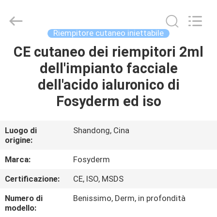
Jinan
Fosychan
International
Trading
Co.,
Riempitore cutaneo iniettabile
Ltd..
All
CE cutaneo dei riempitori 2ml
CASA.
Rights
Reserved.
dell'impianto facciale
PRODOTTI
dell'acido ialuronico di
Fosyderm ed iso
SU
DI
Luogo di
Shandong, Cina
origine:
NOI
Marca:
Fosyderm
VISITA
Certificazione:
CE, ISO, MSDS
ALLA
Numero di
Benissimo, Derm, in profondità
FABBRICA
modello: