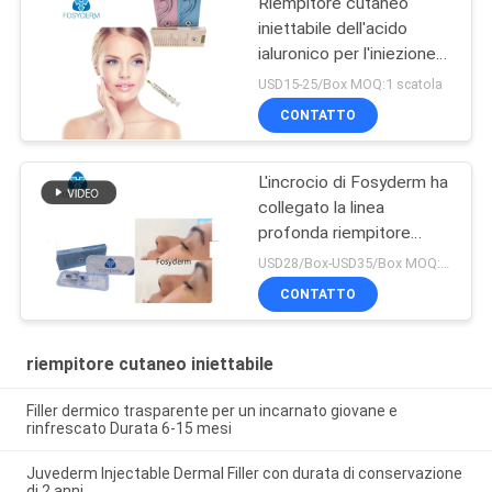
Riempitore cutaneo
iniettabile dell'acido
ialuronico per l'iniezione
antinvecchiamento
USD15-25/Box MOQ:1 scatola
CONTATTO
L'incrocio di Fosyderm ha
collegato la linea
profonda riempitore
cutaneo del riempitore
USD28/Box-USD35/Box MOQ:1 SCATOLA
2ml per Nose Up
CONTATTO
riempitore cutaneo iniettabile
Filler dermico trasparente per un incarnato giovane e
rinfrescato Durata 6-15 mesi
Juvederm Injectable Dermal Filler con durata di conservazione
di 2 anni