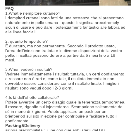
FAQ
1.What è riempitore cutaneo?
I riempitori cutanei sono fatti da una sostanza che si presentano
naturalmente in pelle umana - questo li significa areextremely
sicuri di usare e può dare i potenziamenti fantastici alle labbra ed
alle linee facciali.
2. quanto tempo dura?
È duraturo, ma non permanente. Secondo il prodotto usato,
l'area dell'iniezione trattata e le diverse disposizioni della vostra
pelle, i risultati possono durare a partire da 6 mesi fino a 18
mesi.
3.When vederò i risultati?
Vedrete immediatamente i risultati; tuttavia, un certi gonfiamento
e rossore non è rari e, come tale, il risultato immediato non
dovrebbe essere considerare come il risultato finale. I migliori
risultati sono veduti dopo i 2-3 giorni.
4.Is là dell'effetto collaterale?
Potete avvertire un certo disagio quale la tenerezza temporanea,
il rossore, rigonfio sul injectedarea. Scompaiono solitamente da
sè in meno di 7 giorni. Potete applicare un pack per un
briefperiod sul sito iniezione per contribuire a facilitare tutto il
gonfiamento.
Packing&Delivery
siringa precompilata 1.One con due aghi sterili del BD