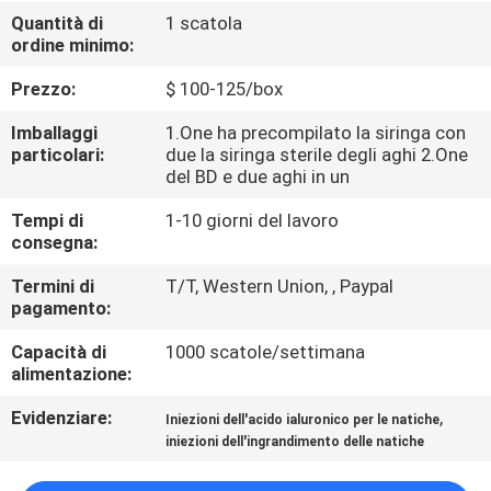
Quantità di
1 scatola
ordine minimo:
CONTROLLO
DELLA
Prezzo:
$ 100-125/box
QUALITÀ
Imballaggi
1.One ha precompilato la siringa con
particolari:
due la siringa sterile degli aghi 2.One
del BD e due aghi in un
CONTATTACI
Tempi di
1-10 giorni del lavoro
consegna:
NOTIZIE
Termini di
T/T, Western Union, , Paypal
pagamento:
CASI
Capacità di
1000 scatole/settimana
alimentazione:
CHIEDI
Evidenziare:
,
Iniezioni dell'acido ialuronico per le natiche
UN
iniezioni dell'ingrandimento delle natiche
PREVENTIVO