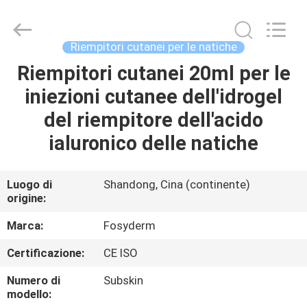
Jinan
Fosychan
International
Trading
Co.,
Riempitori cutanei per le natiche
Ltd..
All
Riempitori cutanei 20ml per le
CASA.
Rights
Reserved.
iniezioni cutanee dell'idrogel
PRODOTTI
del riempitore dell'acido
ialuronico delle natiche
SU
DI
Luogo di
Shandong, Cina (continente)
origine:
NOI
Marca:
Fosyderm
VISITA
Certificazione:
CE ISO
ALLA
Numero di
Subskin
FABBRICA
modello: