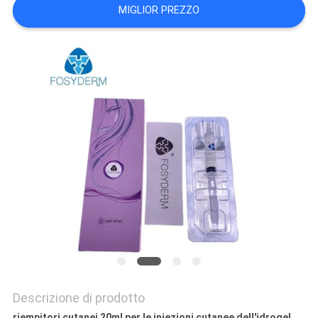
MIGLIOR PREZZO
SHOPPING
ONLINE
MAPPA
DEL
SITO
PRIVACY
POLICY
Descrizione di prodotto
riempitori cutanei 20ml per le iniezioni cutanee dell'idrogel