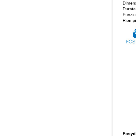
Dimens
Durata
Funzio
Riempia
Fosyd