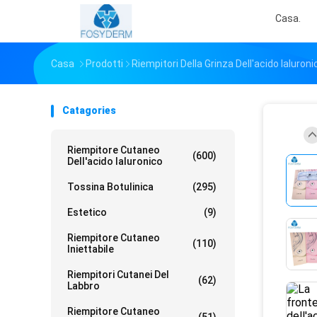
Casa.
Casa
Prodotti
Riempitori Della Grinza Dell'acido Ialuroni
Catagories
Riempitore Cutaneo
(600)
Dell'acido Ialuronico
Tossina Botulinica
(295)
Estetico
(9)
Riempitore Cutaneo
(110)
Iniettabile
Riempitori Cutanei Del
(62)
Labbro
Riempitore Cutaneo