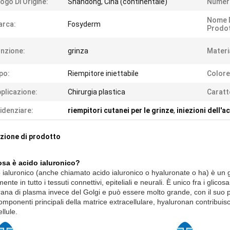
ogo Di Origine:
Shandong, Cina (continentale)
Numero
Nome 
arca:
Fosyderm
Prodot
nzione:
grinza
Materi
po:
Riempitore iniettabile
Colore
plicazione:
Chirurgia plastica
Caratt
idenziare:
riempitori cutanei per le grinze
,
iniezioni dell'a
zione di prodotto
sa è acido ialuronico?
o ialuronico (anche chiamato acido ialuronico o hyaluronate o ha) è un 
nte in tutto i tessuti connettivi, epiteliali e neurali. È unico fra i glic
na di plasma invece del Golgi e può essere molto grande, con il suo 
omponenti principali della matrice extracellulare, hyaluronan contribuis
ellule.