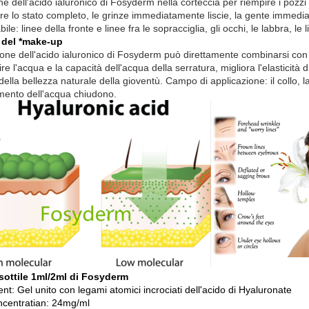
ne dell'acido ialuronico di Fosyderm nella corteccia per riempire i pozzi 
lire lo stato completo, le grinze immediatamente liscie, la gente immed
bile: linee della fronte e linee fra le sopracciglia, gli occhi, le labbra, le l
 del *make-up
ione dell'acido ialuronico di Fosyderm può direttamente combinarsi con l
re l'acqua e la capacità dell'acqua della serratura, migliora l'elasticità d
della bellezza naturale della gioventù. Campo di applicazione: il collo, la 
mento dell'acqua chiudono.
sottile 1ml/2ml di Fosyderm
nt: Gel unito con legami atomici incrociati dell'acido di Hyaluronate
centratian: 24mg/ml