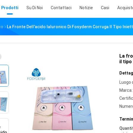
Prodotti
Su Di Noi
Contattaci
Notizie
Casi
Acquist
co
La Fronte Dell'acido Ialuronico Di Fosyderm Corruga Il Tipo Iniett
La fro
il tip
Dettagl
Luogo d
Marca:
Certifi
Numero
Termin
Quantit