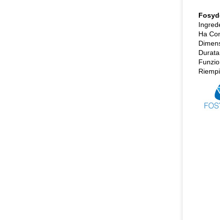
Fosyd
Ingrede
Ha Con
Dimens
Durata
Funzio
Riempi