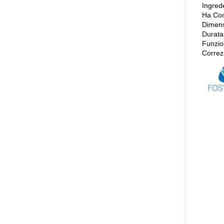
Ingrede
Ha Con
Dimens
Durata
Funzio
Correzi