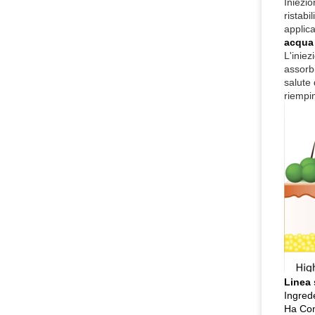
Iniezio
ristabi
applica
acqua
L'iniez
assorbi
salute 
riempi
Linea 
Ingrede
Ha Con