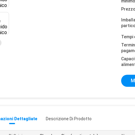
minimo
Prezzo
Imball
partico
Tempi 
Termini
pagam
Capaci
alimen
M
azioni Dettagliate
Descrizione Di Prodotto