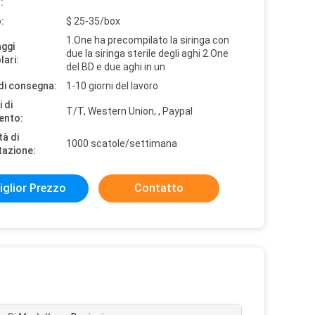
:
:
$ 25-35/box
1.One ha precompilato la siringa con
aggi
due la siringa sterile degli aghi 2.One
lari:
del BD e due aghi in un
di consegna:
1-10 giorni del lavoro
 di
T/T, Western Union, , Paypal
ento:
tà di
1000 scatole/settimana
tazione:
iglior Prezzo
Contatto