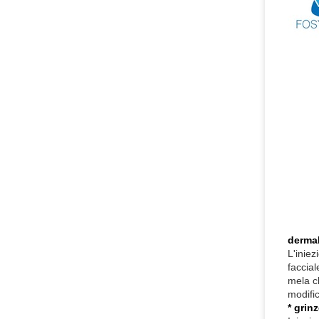
dermab
L'iniez
faccial
mela ch
modifi
* grinz