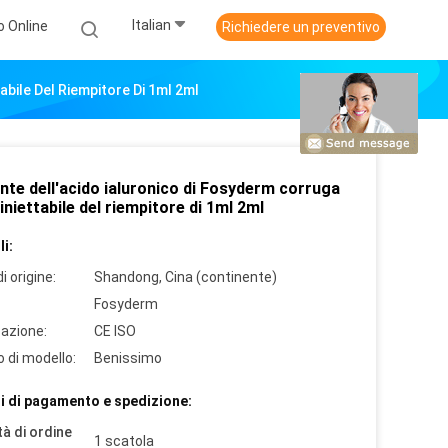
Italian
o Online
Richiedere un preventivo
abile Del Riempitore Di 1ml 2ml
nte dell'acido ialuronico di Fosyderm corruga
o iniettabile del riempitore di 1ml 2ml
i:
i origine:
Shandong, Cina (continente)
Fosyderm
cazione:
CE ISO
 di modello:
Benissimo
i di pagamento e spedizione:
à di ordine
1 scatola