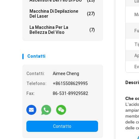
Ascensore Del Filo Di PDO
(25)
Lu
Macchina Di Depilazione
(27)
M
Del Laser
La Macchina Per La
(7)
Fu
Bellezza Del Viso
Ti
Ap
Contatti
Ev
Contatti:
Aimee Cheng
Descri
Telefono:
+8615508629995
Fax:
86-531-89929582
Che co
L'acid
ampiame
membra
delle c
Contatto
delle c