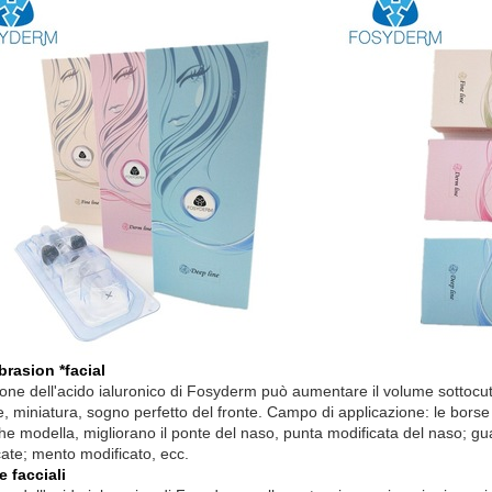
rasion *facial
ione dell'acido ialuronico di Fosyderm può aumentare il volume sottocuta
e, miniatura, sogno perfetto del fronte. Campo di applicazione: le borse 
e modella, migliorano il ponte del naso, punta modificata del naso; gua
cate; mento modificato, ecc.
e facciali