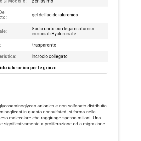
 Di Modello:
Benissimo
Del
gel dell'acido ialuronico
to:
Sodio unito con legami atomici
ale:
incrociati Hyaluronate
:
trasparente
eristica:
Incrocio collegato
cido ialuronico per le grinze
glycosaminoglycan anionico e non solfonato distribuito
osaminoglicani in quanto nonsulfated, si forma nella
peso molecolare che raggiunge spesso milioni. Una
ce significativamente a proliferazione ed a migrazione