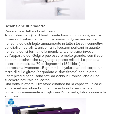
Descrizione di prodotto
Panoramica dell'acido ialuronico
Acido ialuronico (ha; il hyaluronate basso coniugato), anche
chiamato hyaluronan, è un glycosaminoglycan anionico e
nonsulfated distribuito ampiamente in tutto i tessuti connettivi,
epiteliali e neurali. È unico fra i glicosaminoglicani in quanto
nonsulfated, si forma nella membrana di plasma invece
dell'apparato del Golgi e può essere molto grande, con il suo
peso molecolare che raggiunge spesso milioni. La persona
essere in media da 70 chilogrammi (154 libbre) ha
approssimativamente 15 grammi di hyaluronan nel corpo, un
terzo di cui è girato (degradato e sintetizzato) ogni giorno.
I riempitori cutanei sono fatti da acido ialuronico, che è uno
zucchero naturale nel corpo.
Una volta iniettato, il limatore cutaneo ha la capacità unica di
attirare ed assorbire l'acqua. Liscia fuori l'area iniettata
contemporaneamente a migliorare l'incarnato, l'idratazione e la
struttura.