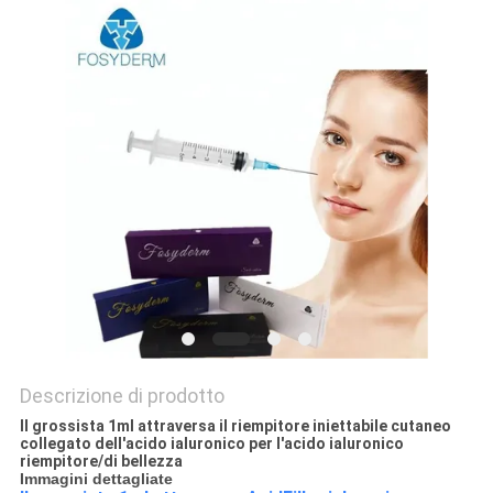
SHOPPING
ONLINE
MAPPA
DEL
SITO
PRIVACY
POLICY
Descrizione di prodotto
Il grossista 1ml attraversa il riempitore iniettabile cutaneo
collegato dell'acido ialuronico per l'acido ialuronico
riempitore/di bellezza
Immagini dettagliate