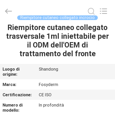
Jinan
Fosychan
International
Trading
Co.,
Riempitore cutaneo collegato incrocio
Ltd..
All
Riempitore cutaneo collegato
CASA.
Rights
Reserved.
trasversale 1ml iniettabile per
PRODOTTI
il ODM dell'OEM di
trattamento del fronte
SU
DI
Luogo di
Shandong
origine:
NOI
Marca:
Fosyderm
VISITA
Certificazione:
CE ISO
ALLA
Numero di
In profondità
FABBRICA
modello: