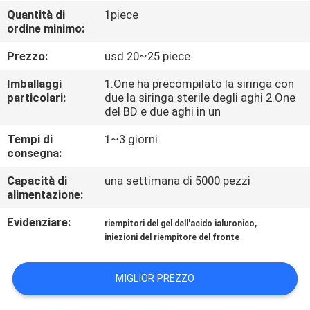
Quantità di
1piece
ordine minimo:
CONTROLLO
DELLA
Prezzo:
usd 20~25 piece
QUALITÀ
Imballaggi
1.One ha precompilato la siringa con
particolari:
due la siringa sterile degli aghi 2.One
del BD e due aghi in un
CONTATTACI
Tempi di
1~3 giorni
consegna:
NOTIZIE
Capacità di
una settimana di 5000 pezzi
alimentazione:
CASI
Evidenziare:
,
riempitori del gel dell'acido ialuronico
iniezioni del riempitore del fronte
CHIEDI
UN
MIGLIOR PREZZO
PREVENTIVO