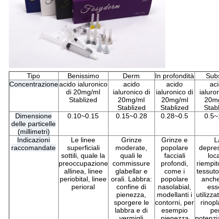
Tipo
Benissimo
Derm
In profondità
Sub
Concentrazione
acido ialuronico
acido
acido
ac
di 20mg/ml
ialuronico di
ialuronico di
ialuro
Stablized
20mg/ml
20mg/ml
20m
Stablized
Stablized
Stab
Dimensione
0.10~0.15
0.15~0.28
0.28~0.5
0.5~
delle particelle
(millimetri)
Indicazioni
Le linee
Grinze
Grinze e
L
raccomandate
superficiali
moderate,
popolare
depre
sottili, quale la
quali le
facciali
loc
preoccupazione
commissure
profondi,
riempit
allinea, linee
glabellar e
come i
tessuto
periobital, linee
orali. Labbra:
popolare
anch
perioral
confine di
nasolabial,
ess
pienezza,
modellanti i
utilizza
sporgere le
contorni, per
rinopl
labbra e di
esempio
per
vermigli
pienezza
potenz