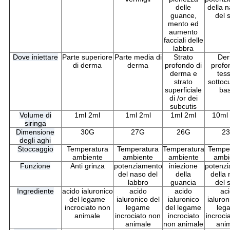
delle
della n
guance,
del 
mento ed
aumento
facciali delle
labbra
Dove iniettare
Parte superiore
Parte media di
Strato
De
di derma
derma
profondo di
profo
derma e
tes
strato
sottoc
superficiale
ba
di /or dei
subcutis
Volume di
1ml 2ml
1ml 2ml
1ml 2ml
10ml
siringa
Dimensione
30G
27G
26G
2
degli aghi
Stoccaggio
Temperatura
Temperatura
Temperatura
Tempe
ambiente
ambiente
ambiente
ambi
Funzione
Anti grinza
potenziamento
iniezione
potenz
del naso del
della
della 
labbro
guancia
del 
Ingrediente
acido ialuronico
acido
acido
ac
del legame
ialuronico del
ialuronico
ialuron
incrociato non
legame
del legame
leg
animale
incrociato non
incrociato
incroci
animale
non animale
ani