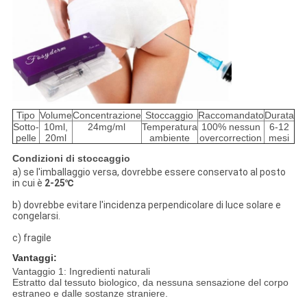
Tipo
Volume
Concentrazione
Stoccaggio
Raccomandato
Durata
Sotto-
10ml,
24mg/ml
Temperatura
100% nessun
6-12
pelle
20ml
ambiente
overcorrection
mesi
Condizioni di stoccaggio
a) se l'imballaggio versa, dovrebbe essere conservato al posto
in cui è
2-25℃
b) dovrebbe evitare l'incidenza perpendicolare di luce solare e
congelarsi.
c) fragile
Vantaggi:
Vantaggio 1: Ingredienti naturali
Estratto dal tessuto biologico, da nessuna sensazione del corpo
estraneo e dalle sostanze straniere.