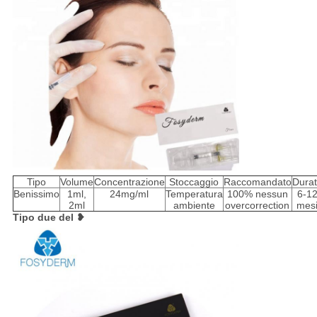
Tipo
Volume
Concentrazione
Stoccaggio
Raccomandato
Dura
Benissimo
1ml,
24mg/ml
Temperatura
100% nessun
6-1
2ml
ambiente
overcorrection
mes
Tipo due del ❥