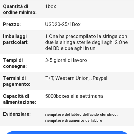
Quantità di
1box
ordine minimo:
CONTROLLO
DELLA
Prezzo:
USD20-25/1Box
QUALITÀ
Imballaggi
1.One ha precompilato la siringa con
particolari:
due la siringa sterile degli aghi 2.One
del BD e due aghi in un
CONTATTACI
Tempi di
3-5 giorni di lavoro
consegna:
NOTIZIE
Termini di
T/T, Western Union, , Paypal
pagamento:
CASI
Capacità di
5000boxes alla settimana
alimentazione:
CHIEDI
Evidenziare:
,
riempitore del labbro dell'acido cloridrico
UN
riempitore di aumento del labbro
PREVENTIVO