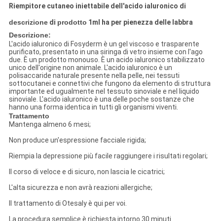
Riempitore cutaneo iniettabile dell'acido ialuronico di
descrizione
di
prodotto
1ml ha per pienezza delle labbra
Descrizione:
L'acido ialuronico di Fosyderm è un gel viscoso e trasparente
purificato, presentato in una siringa di vetro insieme con l'ago
due. È un prodotto monouso. È un acido ialuronico stabilizzato
unico dell'origine non animale. L'acido ialuronico è un
polisaccaride naturale presente nella pelle, nei tessuti
sottocutanei e connettivi che fungono da elemento di struttura
importante ed ugualmente nel tessuto sinoviale e nel liquido
sinoviale. L'acido ialuronico è una delle poche sostanze che
hanno una forma identica in tutti gli organismi viventi.
Trattamento
Mantenga almeno 6 mesi;
Non produce un'espressione facciale rigida;
Riempia la depressione più facile raggiungere i risultati regolari;
Il corso di veloce e di sicuro, non lascia le cicatrici;
L'alta sicurezza e non avrà reazioni allergiche;
Il trattamento di Otesaly è qui per voi.
La procedura semplice è richiesta intorno 30 minuti.