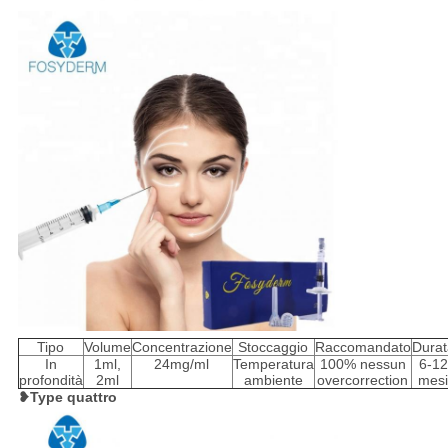
Tipo
Volume
Concentrazione
Stoccaggio
Raccomandato
Durat
In
1ml,
24mg/ml
Temperatura
100% nessun
6-12
profondità
2ml
ambiente
overcorrection
mes
❥Type quattro