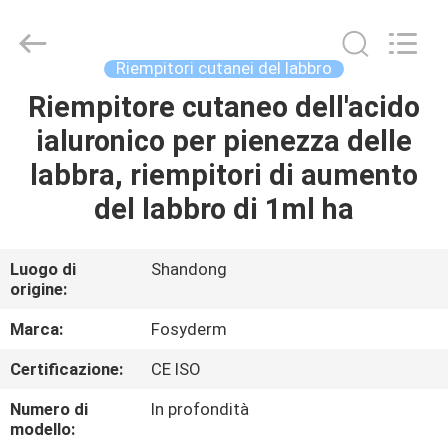
Jinan
Fosychan
International
Trading
Co.,
Riempitori cutanei del labbro
Ltd..
All
Riempitore cutaneo dell'acido
CASA.
Rights
Reserved.
ialuronico per pienezza delle
PRODOTTI
labbra, riempitori di aumento
del labbro di 1ml ha
SU
DI
Luogo di
Shandong
origine:
NOI
Marca:
Fosyderm
VISITA
Certificazione:
CE ISO
ALLA
Numero di
In profondità
FABBRICA
modello: