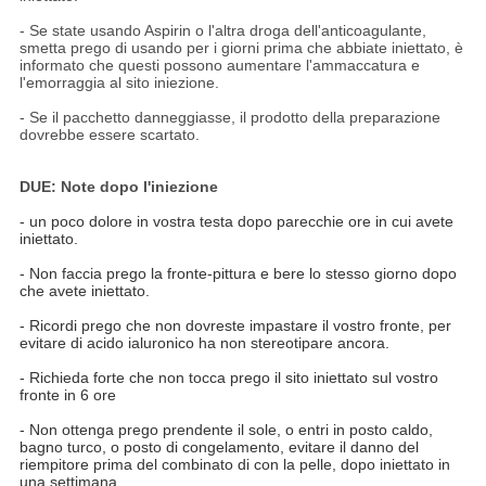
- Se state usando Aspirin o l'altra droga dell'anticoagulante,
smetta prego di usando per i giorni prima che abbiate iniettato, è
informato che questi possono aumentare l'ammaccatura e
l'emorraggia al sito iniezione.
- Se il pacchetto danneggiasse, il prodotto della preparazione
dovrebbe essere scartato.
DUE: Note dopo l'iniezione
- un poco dolore in vostra testa dopo parecchie ore in cui avete
iniettato.
- Non faccia prego la fronte-pittura e bere lo stesso giorno dopo
che avete iniettato.
- Ricordi prego che non dovreste impastare il vostro fronte, per
evitare di acido ialuronico ha non stereotipare ancora.
- Richieda forte che non tocca prego il sito iniettato sul vostro
fronte in 6 ore
- Non ottenga prego prendente il sole, o entri in posto caldo,
bagno turco, o posto di congelamento, evitare il danno del
riempitore prima del combinato di con la pelle, dopo iniettato in
una settimana.