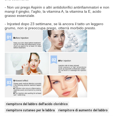
- Non usi prego Aspirin o altri antidolorifici antinfiammatori e non
mangi il gingko, l'aglio, la vitamina A, la vitamina la E, acido
grasso essenziale.
- Injceted dopo 23 settimane, se là ancora il tatto un leggero
grumo, non si preoccupa prego, otterrà morbido presto.
riempitore del labbro dell'acido cloridrico
riempitore cutaneo per le labbra
riempitore di aumento del labbro