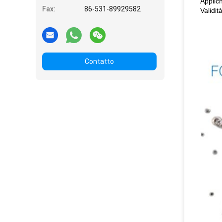
Applich
Fax:
86-531-89929582
Validit
Contatto