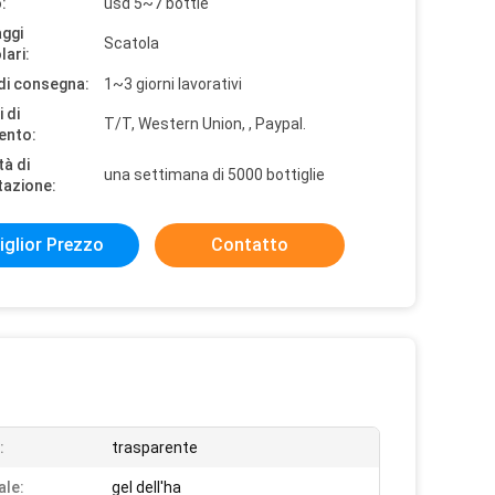
:
usd 5~7 bottle
aggi
Scatola
lari:
di consegna:
1~3 giorni lavorativi
 di
T/T, Western Union, , Paypal.
ento:
tà di
una settimana di 5000 bottiglie
tazione:
iglior Prezzo
Contatto
:
trasparente
ale:
gel dell'ha