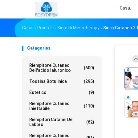
Casa.
Casa
Prodotti
Siero Di Mesotherapy
Siero Cutaneo 2.5
Catagories
Riempitore Cutaneo
(600)
Dell'acido Ialuronico
Tossina Botulinica
(295)
Estetico
(9)
Riempitore Cutaneo
(110)
Iniettabile
Riempitori Cutanei Del
(62)
Labbro
Riempitore Cutaneo