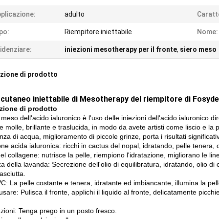
plicazione:
adulto
Caratt
po:
Riempitore iniettabile
Nome:
idenziare:
iniezioni mesotherapy per il fronte
,
siero meso
zione di prodotto
 cutaneo iniettabile di Mesotherapy del riempitore di Fosyde
zione di prodotto
o meso dell'acido ialuronico è l'uso delle iniezioni dell'acido ialuronico d
 molle, brillante e traslucida, in modo da avete artisti come liscio e la p
a di acqua, miglioramento di piccole grinze, porta i risultati significativ
ne acida ialuronica: ricchi in cactus del nopal, idratando, pelle tenera
el collagene: nutrisce la pelle, riempiono l'idratazione, migliorano le line
 della lavanda: Secrezione dell'olio di equilibratura, idratando, olio di 
asciutta.
C: La pelle costante e tenera, idratante ed imbiancante, illumina la pelle,
are: Pulisca il fronte, applichi il liquido al fronte, delicatamente picchi
.
zioni: Tenga prego in un posto fresco.