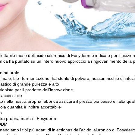
iniettabile meso dell'acido ialuronico di Fosyderm è indicato per l'iniez
ica ha puntato su un intero nuovo approccio a ringiovanimento della pelle
 e naturale
male, bio--fermentazione, ha sterile di polvere, nessun rischio di infez
lastico di grande purezza e alto
ionista per il prodotto dell'innovazione
 accessibile
o nella nostra propria fabbrica assicura il prezzo più basso e l'alta quali
ola quantità è inoltre accettabile
o
tra propria marca - Fosyderm
ODM
ndiamo i tipi più adatti di injectionas dell'acido ialuronico di Fosyderm 