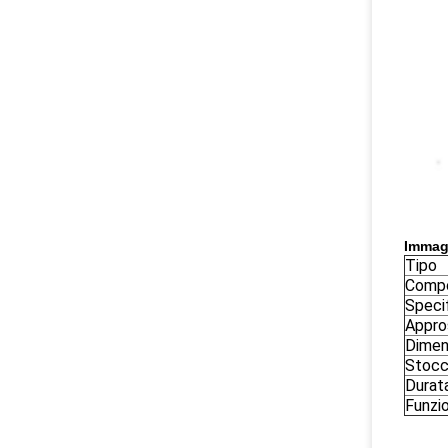
Immagi
Tipo
Compo
Speci
Appro
Dimens
Stocc
Durat
Funzi