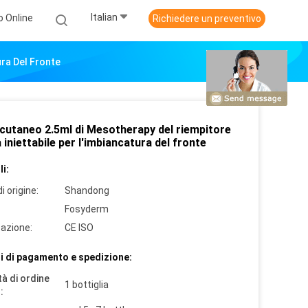
Italian
o Online
Richiedere un preventivo
ura Del Fronte
 cutaneo 2.5ml di Mesotherapy del riempitore
a iniettabile per l'imbiancatura del fronte
i:
i origine:
Shandong
Fosyderm
cazione:
CE ISO
i di pagamento e spedizione:
à di ordine
1 bottiglia
: