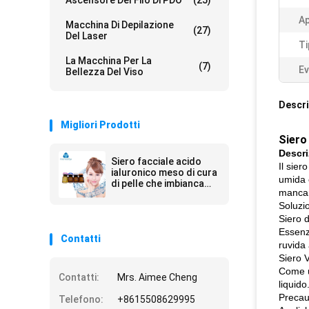
Ascensore Del Filo Di PDO
(25)
Ap
Macchina Di Depilazione
(27)
Del Laser
Ti
La Macchina Per La
(7)
Ev
Bellezza Del Viso
Descri
Migliori Prodotti
Siero
Descri
Siero facciale acido
Il sier
ialuronico meso di cura
umida e
di pelle che imbianca
mancanz
idratazione
Soluzio
Siero d
Essenza
Contatti
ruvida 
Siero V
Come us
Contatti:
Mrs. Aimee Cheng
liquido
Precau
Telefono:
+8615508629995