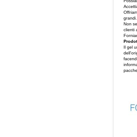
Possiam
Accetti
Offriam
grandi.
Non seg
clienti
Forniam
Prodot
Il gel 
dell'or
facendo
informa
pacchet