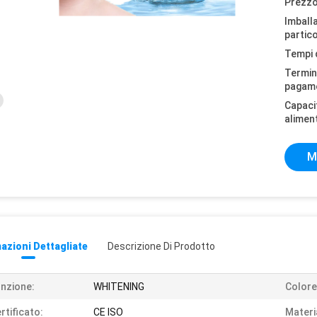
Prezzo
Imball
partico
Tempi 
Termini
pagam
Capaci
alimen
M
azioni Dettagliate
Descrizione Di Prodotto
nzione:
WHITENING
Colore
rtificato:
CE ISO
Materi