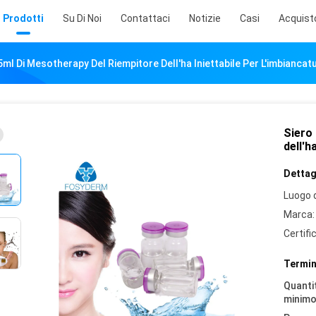
Prodotti
Su Di Noi
Contattaci
Notizie
Casi
Acquist
ml Di Mesotherapy Del Riempitore Dell'ha Iniettabile Per L'imbiancat
Siero
dell'h
Dettagl
Luogo d
Marca:
Certifi
Termin
Quantit
minimo