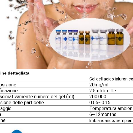
ne dettagliata
Gel dell'acido ialuroni
sizione
20mg/ml
ficazione
2.5ml/bottle
ssimativamente numero del gel (ml)
200.000
ione delle particelle
0.05~0.15
aggio
Temperatura ambien
a
6~12months
one
Imbiancando, riempien