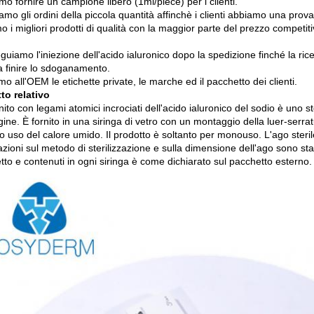
o fornire un campione libero (1ml/piece) per i clienti.
amo gli ordini della piccola quantità affinchè i clienti abbiamo una prova 
o i migliori prodotti di qualità con la maggior parte del prezzo competit
uiamo l'iniezione dell'acido ialuronico dopo la spedizione finché la ricev
 a finire lo sdoganamento.
o all'OEM le etichette private, le marche ed il pacchetto dei clienti.
to relativo
unito con legami atomici incrociati dell'acido ialuronico del sodio è uno st
igine. È fornito in una siringa di vetro con un montaggio della luer-serratu
 uso del calore umido. Il prodotto è soltanto per monouso. L'ago sterile
zioni sul metodo di sterilizzazione e sulla dimensione dell'ago sono st
to e contenuti in ogni siringa è come dichiarato sul pacchetto esterno.