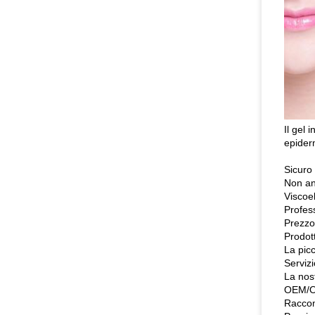
Il gel 
epiderm
Sicuro
Non ani
Viscoe
Profess
Prezzo
Prodott
La picc
Servizi
La nos
OEM/
Raccoma