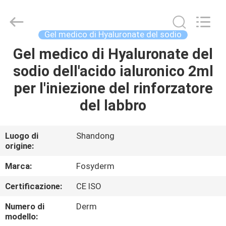
Jinan
Fosychan
International
Trading
Co.,
Gel medico di Hyaluronate del sodio
Ltd..
All
Gel medico di Hyaluronate del
CASA.
Rights
Reserved.
sodio dell'acido ialuronico 2ml
PRODOTTI
per l'iniezione del rinforzatore
del labbro
SU
DI
Luogo di
Shandong
origine:
NOI
Marca:
Fosyderm
VISITA
Certificazione:
CE ISO
ALLA
Numero di
Derm
FABBRICA
modello: