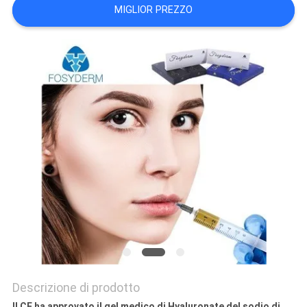
MIGLIOR PREZZO
SHOPPING
ONLINE
MAPPA
DEL
SITO
PRIVACY
POLICY
Descrizione di prodotto
Il CE ha approvato il gel medico di Hyaluronate del sodio di