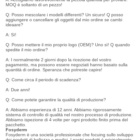
MOQ è soltanto di un pezzo!
Q: Posso mescolare i modelli differenti? Un sicuro! Q posso
aggiungere o cancellare gli oggetti dal mio ordine se cambi
ideaare?
A: Sì!
Q: Posso mettere il mio proprio logo (OEM)? Uno sì! Q quando
spedite il mio ordine?
A: I normalmente 2 giorni dopo la ricezione del vostro
pagamento, ma possono essere negoziati hanno basato sulla
quantità di ordine. Speranza che potreste capire!
Q: Come circa il periodo di scadenza?
A: Due anni!
Q: Come potete garantire la qualità di produzione?
A: Abbiamo esperienza di 12 anni. Abbiamo rigorosamente
sistema di controllo di qualità nel nostro processo di produzione.
Abbiamo ispezione di 4 volte per ogni prodotto finito prima del
pacchetto.
Fosyderm
Fosyderm è una società professionale che focuing sullo sviluppo
dei prodotti di bellezza e medici. I nostri prodotti è pricipalmente