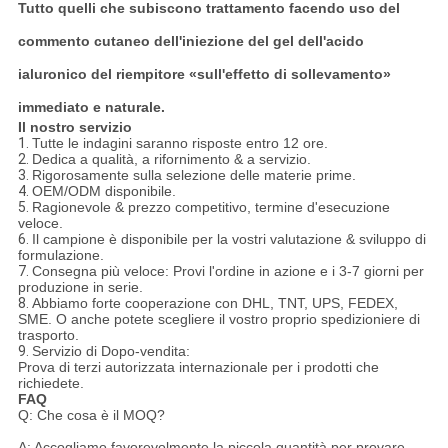
Tutto quelli che subiscono trattamento facendo uso del
commento cutaneo dell'iniezione del gel dell'acido
ialuronico del riempitore «sull'effetto di sollevamento»
immediato e naturale.
Il nostro servizio
1.
Tutte le indagini saranno risposte entro 12 ore.
2.
Dedica a qualità, a rifornimento & a servizio.
3.
Rigorosamente sulla selezione delle materie prime.
4.
OEM/ODM disponibile.
5.
Ragionevole & prezzo competitivo, termine d'esecuzione
veloce.
6.
Il campione è disponibile per la vostri valutazione & sviluppo di
formulazione.
7.
Consegna più veloce: Provi l'ordine in azione e i 3-7 giorni per
produzione in serie.
8.
Abbiamo forte cooperazione con DHL, TNT, UPS, FEDEX,
SME. O anche potete scegliere il vostro proprio spedizioniere di
trasporto.
9.
Servizio di Dopo-vendita:
Prova di terzi autorizzata internazionale per i prodotti che
richiedete.
FAQ
Q: Che cosa è il MOQ?
A: Accogliamo favorevolmente la piccola quantità per provare.