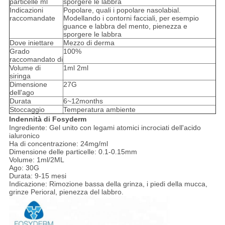
particelle ml
sporgere le labbra
Indicazioni
Popolare, quali i popolare nasolabial.
raccomandate
Modellando i contorni facciali, per esempio
guance e labbra del mento, pienezza e
sporgere le labbra
Dove iniettare
Mezzo di derma
Grado
100%
raccomandato di
Volume di
1ml 2ml
siringa
Dimensione
27G
dell'ago
Durata
6~12months
Stoccaggio
Temperatura ambiente
Indennità di Fosyderm
Ingrediente: Gel unito con legami atomici incrociati dell'acido
ialuronico
Ha di concentrazione: 24mg/ml
Dimensione delle particelle: 0.1-0.15mm
Volume: 1ml/2ML
Ago: 30G
Durata: 9-15 mesi
Indicazione: Rimozione bassa della grinza, i piedi della mucca,
grinze Perioral, pienezza del labbro.