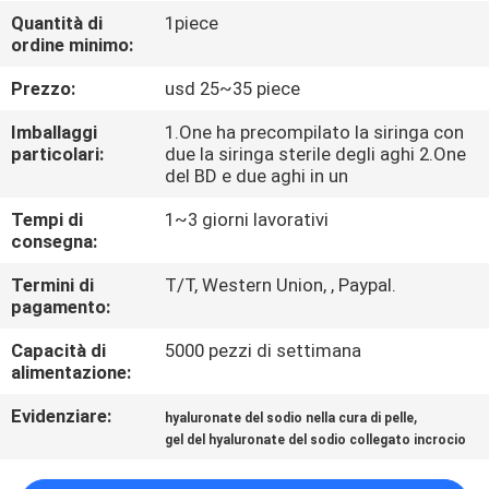
Quantità di
1piece
ordine minimo:
CONTROLLO
DELLA
Prezzo:
usd 25~35 piece
QUALITÀ
Imballaggi
1.One ha precompilato la siringa con
particolari:
due la siringa sterile degli aghi 2.One
del BD e due aghi in un
CONTATTACI
Tempi di
1~3 giorni lavorativi
consegna:
NOTIZIE
Termini di
T/T, Western Union, , Paypal.
pagamento:
CASI
Capacità di
5000 pezzi di settimana
alimentazione:
CHIEDI
Evidenziare:
,
hyaluronate del sodio nella cura di pelle
UN
gel del hyaluronate del sodio collegato incrocio
PREVENTIVO