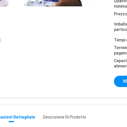
Quantit
minimo
Prezzo
Imball
partico
Tempi 
Termini
pagam
Capaci
alimen
M
azioni Dettagliate
Descrizione Di Prodotto