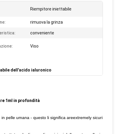
Riempitore iniettabile
ne:
rimuova la grinza
eristica:
conveniente
azione:
Viso
tabile dell'acido ialuronico
ore 1ml in profondità
in pelle umana - questo li significa areextremely sicuri