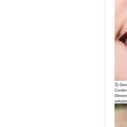
3)
Der
Conten
Dimensi
soluzi