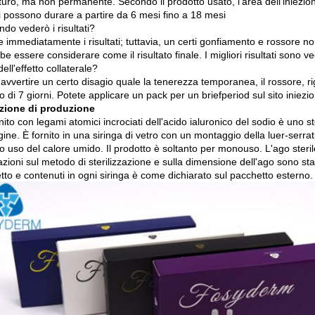
uro, ma non permanente. Secondo il prodotto usato, l'area dell'iniezione 
ti possono durare a partire da 6 mesi fino a 18 mesi
do vederò i risultati?
 immediatamente i risultati; tuttavia, un certi gonfiamento e rossore non
e essere considerare come il risultato finale. I migliori risultati sono ve
dell'effetto collaterale?
 avvertire un certo disagio quale la tenerezza temporanea, il rossore, 
 di 7 giorni. Potete applicare un pack per un briefperiod sul sito iniezion
zione di produzione
unito con legami atomici incrociati dell'acido ialuronico del sodio è uno st
igine. È fornito in una siringa di vetro con un montaggio della luer-serratu
 uso del calore umido. Il prodotto è soltanto per monouso. L'ago sterile
zioni sul metodo di sterilizzazione e sulla dimensione dell'ago sono st
to e contenuti in ogni siringa è come dichiarato sul pacchetto esterno.