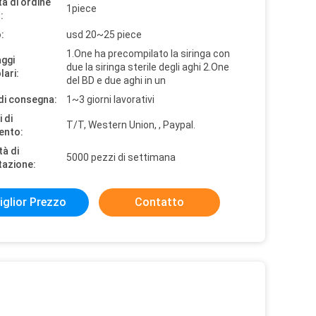
à di ordine
1piece
:
:
usd 20~25 piece
1.One ha precompilato la siringa con
aggi
due la siringa sterile degli aghi 2.One
lari:
del BD e due aghi in un
di consegna:
1~3 giorni lavorativi
 di
T/T, Western Union, , Paypal.
ento:
tà di
5000 pezzi di settimana
tazione:
iglior Prezzo
Contatto