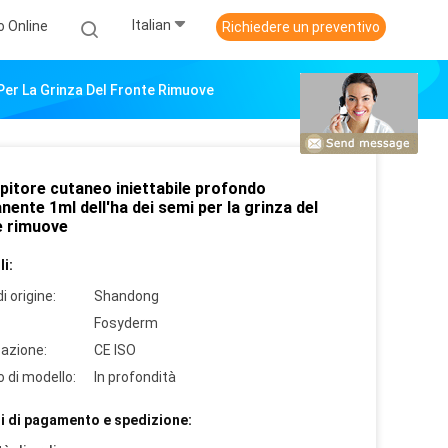
Italian
o Online
Richiedere un preventivo
Per La Grinza Del Fronte Rimuove
mpitore cutaneo iniettabile profondo
ente 1ml dell'ha dei semi per la grinza del
e rimuove
i:
i origine:
Shandong
Fosyderm
cazione:
CE ISO
 di modello:
In profondità
i di pagamento e spedizione: