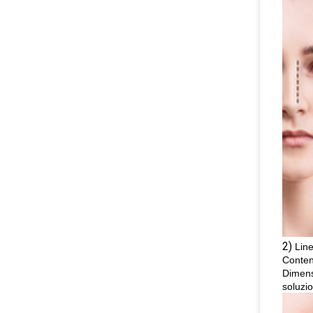
2)
Lin
Conten
Dimensi
soluzio