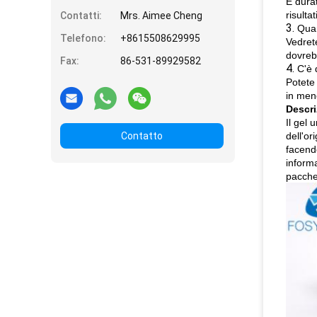
È durat
risulta
Contatti:
Mrs. Aimee Cheng
3.
Quan
Telefono:
+8615508629995
Vedrete
dovrebb
Fax:
86-531-89929582
4.
C'è 
Potete
in meno
Descri
Il gel 
Contatto
dell'or
facendo
informa
pacchet