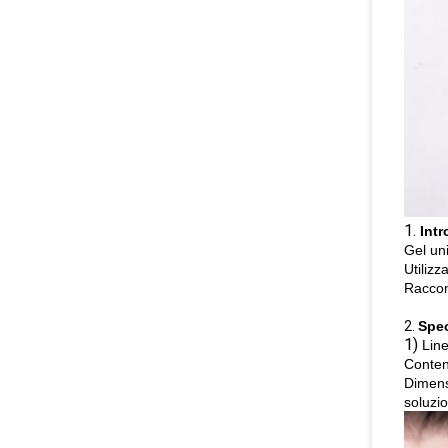
1.
Int
Gel uni
Utilizz
Raccom
2.
Spec
1)
Line
Conten
Dimensi
soluzio