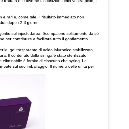
trattata e le diverse disposizioni della vostra pelle, i
 è rari e, come tale, il risultato immediato non
duti dopo i 2-3 giorni.
rigonfio sul injectedarea. Scompaiono solitamente da sè
e per contribuire a facilitare tutto il gonfiamento.
erlie, gel trasparente di acido ialuronico stabilizzato
ra. Il contenuto della siringa è stato sterilizzato
 eliminabile è fornito di ciascuno che syring. Le
ampate sul suo imballaggio. Il numero delle unità per