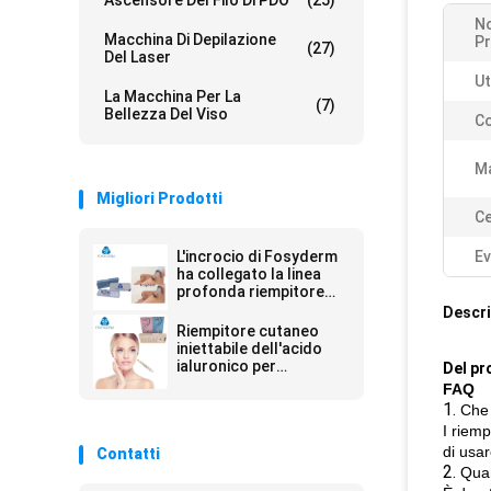
Ascensore Del Filo Di PDO
(25)
N
Macchina Di Depilazione
Pr
(27)
Del Laser
Ut
La Macchina Per La
(7)
Bellezza Del Viso
Co
Ma
Migliori Prodotti
Ce
L'incrocio di Fosyderm
Ev
ha collegato la linea
profonda riempitore
cutaneo del riempitore
Descri
2ml per Nose Up
Riempitore cutaneo
iniettabile dell'acido
ialuronico per
Del pr
l'iniezione
FAQ
antinvecchiamento
1.
Che 
I riemp
di usar
Contatti
2.
Qua