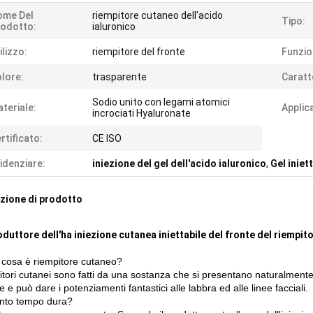
ome Del
riempitore cutaneo dell'acido
Tipo:
odotto:
ialuronico
ilizzo:
riempitore del fronte
Funzio
lore:
trasparente
Caratt
Sodio unito con legami atomici
teriale:
Applic
incrociati Hyaluronate
rtificato:
CE ISO
idenziare:
iniezione del gel dell'acido ialuronico
,
Gel iniet
zione di prodotto
oduttore dell'ha iniezione cutanea iniettabile del fronte del riempit
cosa è riempitore cutaneo?
itori cutanei sono fatti da una sostanza che si presentano naturalmente 
e e può dare i potenziamenti fantastici alle labbra ed alle linee facciali.
nto tempo dura?