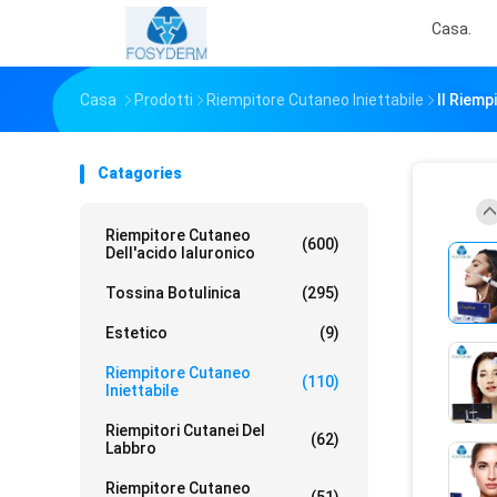
Casa.
Casa
Prodotti
Riempitore Cutaneo Iniettabile
Il Riemp
Catagories
Riempitore Cutaneo
(600)
Dell'acido Ialuronico
Tossina Botulinica
(295)
Estetico
(9)
Riempitore Cutaneo
(110)
Iniettabile
Riempitori Cutanei Del
(62)
Labbro
Riempitore Cutaneo