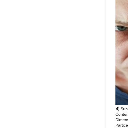
4)
Sub
Conten
Dimensi
Partice