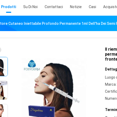
Prodotti
Su Di Noi
Contattaci
Notizie
Casi
Acquist
itore Cutaneo Iniettabile Profondo Permanente 1ml Dell'ha Dei Semi 
Il rie
perman
front
Dettagl
Luogo d
Marca:
Certifi
Numero
Termin