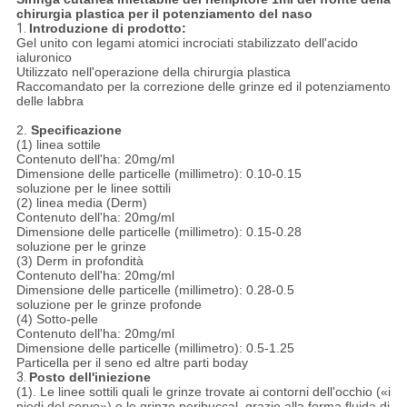
chirurgia plastica per il potenziamento del naso
1.
Introduzione di prodotto:
Gel unito con legami atomici incrociati stabilizzato dell'acido
ialuronico
Utilizzato nell'operazione della chirurgia plastica
Raccomandato per la correzione delle grinze ed il potenziamento
delle labbra
2.
Specificazione
(1) linea sottile
Contenuto dell'ha: 20mg/ml
Dimensione delle particelle (millimetro): 0.10-0.15
soluzione per le linee sottili
(2) linea media (Derm)
Contenuto dell'ha: 20mg/ml
Dimensione delle particelle (millimetro): 0.15-0.28
soluzione per le grinze
(3) Derm in profondità
Contenuto dell'ha: 20mg/ml
Dimensione delle particelle (millimetro): 0.28-0.5
soluzione per le grinze profonde
(4) Sotto-pelle
Contenuto dell'ha: 20mg/ml
Dimensione delle particelle (millimetro): 0.5-1.25
Particella per il seno ed altre parti boday
3.
Posto dell'iniezione
(1). Le linee sottili quali le grinze trovate ai contorni dell'occhio («i
piedi del corvo») o le grinze peribuccal, grazie alla forma fluida di