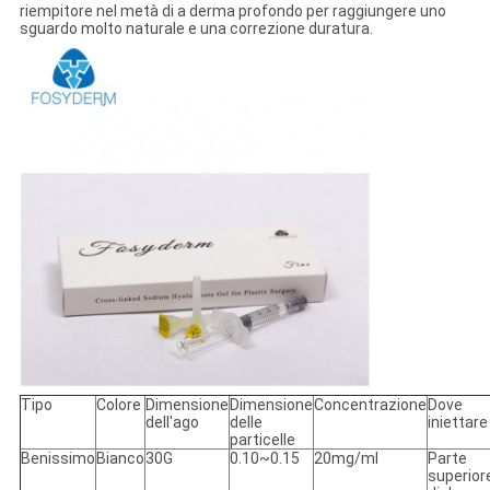
riempitore nel metà di a derma profondo per raggiungere uno
sguardo molto naturale e una correzione duratura.
Tipo
Colore
Dimensione
Dimensione
Concentrazione
Dove
dell'ago
delle
iniettare
particelle
Benissimo
Bianco
30G
0.10~0.15
20mg/ml
Parte
superior