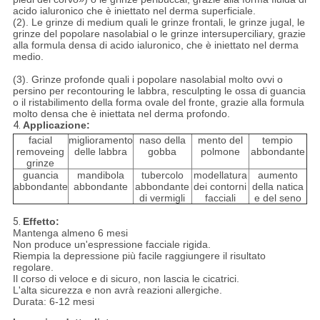
acido ialuronico che è iniettato nel derma superficiale.
(2). Le grinze di medium quali le grinze frontali, le grinze jugal, le
grinze del popolare nasolabial o le grinze intersuperciliary, grazie
alla formula densa di acido ialuronico, che è iniettato nel derma
medio.
(3). Grinze profonde quali i popolare nasolabial molto ovvi o
persino per recontouring le labbra, resculpting le ossa di guancia
o il ristabilimento della forma ovale del fronte, grazie alla formula
molto densa che è iniettata nel derma profondo.
4.
Applicazione:
facial
miglioramento
naso della
mento del
tempio
removeing
delle labbra
gobba
polmone
abbondante
grinze
guancia
mandibola
tubercolo
modellatura
aumento
abbondante
abbondante
abbondante
dei contorni
della natica
di vermigli
facciali
e del seno
5.
Effetto:
Mantenga almeno 6 mesi
Non produce un'espressione facciale rigida.
Riempia la depressione più facile raggiungere il risultato
regolare.
Il corso di veloce e di sicuro, non lascia le cicatrici.
L'alta sicurezza e non avrà reazioni allergiche.
Durata: 6-12 mesi