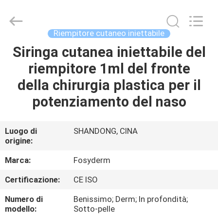
Jinan
Fosychan
International
Trading
Co.,
Riempitore cutaneo iniettabile
Ltd..
All
Siringa cutanea iniettabile del
CASA.
Rights
Reserved.
riempitore 1ml del fronte
PRODOTTI
della chirurgia plastica per il
potenziamento del naso
SU
DI
Luogo di
SHANDONG, CINA
origine:
NOI
Marca:
Fosyderm
VISITA
Certificazione:
CE ISO
ALLA
Numero di
Benissimo; Derm; In profondità;
FABBRICA
modello:
Sotto-pelle