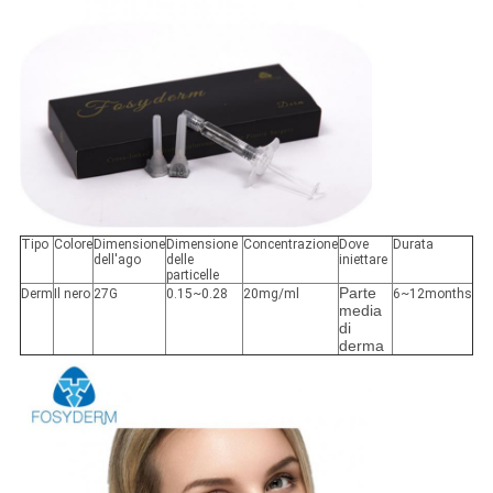
Tipo
Colore
Dimensione
Dimensione
Concentrazione
Dove
Durata
dell'ago
delle
iniettare
particelle
Parte
Derm
Il nero
27G
0.15~0.28
20mg/ml
6~12months
media
di
derma