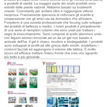
e prodotti di sanità. La maggior parte dei nostri prodotti sono
estratti dalle piante naturali. Abbiamo basato su trustworth
onesto. Coonstantly per andare oltre e raggiungere vittoria
reciproca. Francamente speranza di rinforzare gli scambi e
cooperazione con gli amici sia da domestico che all'estero.
Fosyderm è una società professionale che focuing sullo sviluppo
dei prodotti di bellezza e medici. I nostri prodotti è pricipalmente
di una serie di riempitori cutanei che sono usati per trattare i
segni di invecchiamento. Sono composti di acido ialuronico unito
con legami atomici incrociati ad un da un gel non basato a
animale dell'ha. Il gel è chiaro, incolore e biodegadable. I prodotti
sono sviluppati ai profili ed alle grinze dello smoth, modellano i
contorni facciali ed aggiungono il volume alle labbra. È molto
sicuro ed efficace trattare l'intero fronte che crea uno sguardo
più bello e più giovanile.