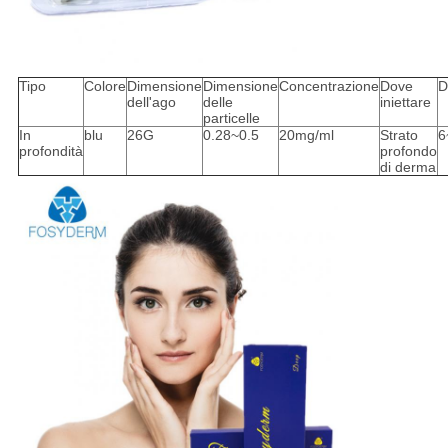
Tipo
Colore
Dimensione
Dimensione
Concentrazione
Dove
D
dell'ago
delle
iniettare
particelle
In
blu
26G
0.28~0.5
20mg/ml
Strato
6
profondità
profondo
di derma