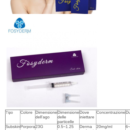
Colore
Dimensione
Dimensione
Dove
Concentrazione
Du
Tipo
dell'ago
delle
iniettare
particelle
Subskin
Porpora
23G
0.5~1.25
Derma
20mg/ml
6