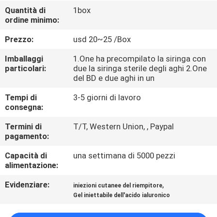
Quantità di
1box
ordine minimo:
CONTROLLO
DELLA
Prezzo:
usd 20~25 /Box
QUALITÀ
Imballaggi
1.One ha precompilato la siringa con
particolari:
due la siringa sterile degli aghi 2.One
del BD e due aghi in un
CONTATTACI
Tempi di
3-5 giorni di lavoro
consegna:
NOTIZIE
Termini di
T/T, Western Union, , Paypal
pagamento:
CASI
Capacità di
una settimana di 5000 pezzi
alimentazione:
CHIEDI
Evidenziare:
,
iniezioni cutanee del riempitore
UN
Gel iniettabile dell'acido ialuronico
PREVENTIVO