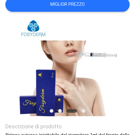
MIGLIOR PREZZO
SHOPPING
ONLINE
MAPPA
DEL
SITO
PRIVACY
POLICY
Descrizione di prodotto
Siringa cutanea iniettabile del riempitore 1ml del fronte della