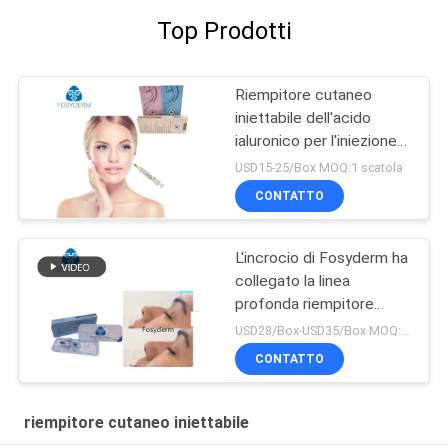
Top Prodotti
Riempitore cutaneo
iniettabile dell'acido
ialuronico per l'iniezione
antinvecchiamento
USD15-25/Box MOQ:1 scatola
CONTATTO
L'incrocio di Fosyderm ha
collegato la linea
profonda riempitore
cutaneo del riempitore
USD28/Box-USD35/Box MOQ:1 SCATOLA
2ml per Nose Up
CONTATTO
riempitore cutaneo iniettabile