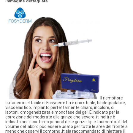
Immagine dettagliata
Il riempitore
cutaneo iniettabile di Fosyderm ha è uno sterile, biodegradabile,
viscoelastico, impianto perfettamente chiaro, incolore, di
isotoni, omogeneizzata e monofase del gel. È indicato per la
correzione del moderato alle grinze che severe .it inoltre è
indicato per il contorno perioral delle grinze .lip e l'aumento .it del
volume del labbro può essere usato per tutte le aree del fronte a
meno che osservi il contorno .it sia raccomandato di iniettare il