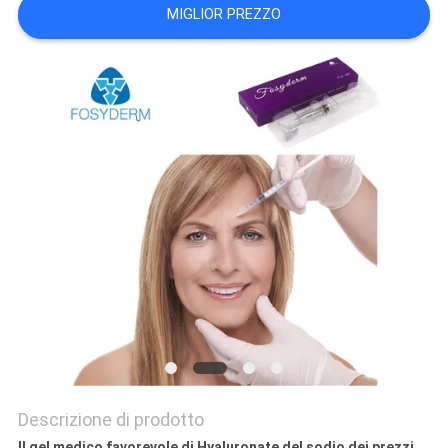
MIGLIOR PREZZO
SHOPPING
ONLINE
MAPPA
DEL
SITO
PRIVACY
POLICY
Descrizione di prodotto
Il gel medico favorevole di Hyaluronate del sodio dei prezzi