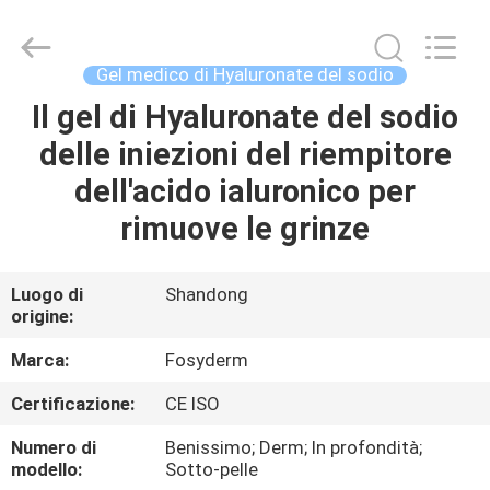
Jinan
Fosychan
International
Trading
Co.,
Gel medico di Hyaluronate del sodio
Ltd..
All
Il gel di Hyaluronate del sodio
CASA.
Rights
Reserved.
delle iniezioni del riempitore
PRODOTTI
dell'acido ialuronico per
rimuove le grinze
SU
DI
Luogo di
Shandong
origine:
NOI
Marca:
Fosyderm
VISITA
Certificazione:
CE ISO
ALLA
Numero di
Benissimo; Derm; In profondità;
FABBRICA
modello:
Sotto-pelle