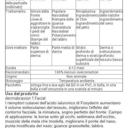
delle particelle
(millimetri)
Trattamento
Grinze della
Popolare
Rinoplastica
Ingrandimento
fronte
Nasolabial
Ingrandimento
delle natiche
Linee di
Riempire delle
di Chin
Ingrandimento
aggrottare le
guance
Ingrandimento
del seno
sopracciglia
Scanalatura
del petto
I piedi del
Nasolabial
corvo
Potenziamento
Stampe del
del labbro
labbro
Dove iniettare
Parte
Parte media di
Strato
Derma o
superiore di
derma
profondo di
sottocutaneo
derma
derma e strato
profondo
superficiale dei
tessuto basso
subcutis
Durata
6-12 mesi
Raccomandato
100% nessun overcorrection
Origine
Non animale
Stoccaggio
Temperatura ambiente
Pacchetto
siringa 0ne e due aghi del BD in un PVC, in bolla, in una
bolla e nell'istruzione in una scatola al minuto.
Uso del prodotto
dermabrasion 1.Facial
I riempitori cutanei dell'acido ialuronico di Fosyderm aumentano
il volume sottocutaneo del tessuto, migliorano l'effetto del
contorno facciale, la miniatura, sogno perfetto del fronte. Campo
di applicazione: le borse sotto gli occhi, settimana dell'occhio,
muscolo della mela che modella, migliorano il ponte del naso,
punta modificata del naso; guance grassottelle; labbra