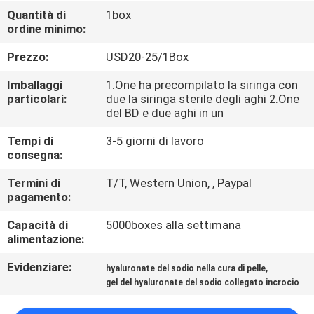
Quantità di
1box
ordine minimo:
CONTROLLO
DELLA
Prezzo:
USD20-25/1Box
QUALITÀ
Imballaggi
1.One ha precompilato la siringa con
particolari:
due la siringa sterile degli aghi 2.One
del BD e due aghi in un
CONTATTACI
Tempi di
3-5 giorni di lavoro
consegna:
NOTIZIE
Termini di
T/T, Western Union, , Paypal
pagamento:
CASI
Capacità di
5000boxes alla settimana
alimentazione:
CHIEDI
Evidenziare:
,
hyaluronate del sodio nella cura di pelle
UN
gel del hyaluronate del sodio collegato incrocio
PREVENTIVO