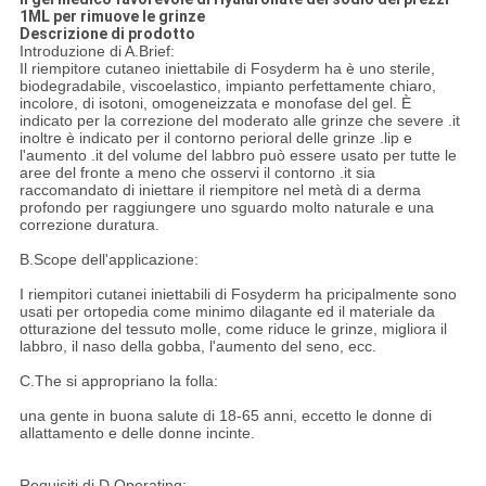
1ML per rimuove le grinze
Descrizione di prodotto
Introduzione di A.Brief:
Il riempitore cutaneo iniettabile di Fosyderm ha è uno sterile,
biodegradabile, viscoelastico, impianto perfettamente chiaro,
incolore, di isotoni, omogeneizzata e monofase del gel. È
indicato per la correzione del moderato alle grinze che severe .it
inoltre è indicato per il contorno perioral delle grinze .lip e
l'aumento .it del volume del labbro può essere usato per tutte le
aree del fronte a meno che osservi il contorno .it sia
raccomandato di iniettare il riempitore nel metà di a derma
profondo per raggiungere uno sguardo molto naturale e una
correzione duratura.
B.Scope dell'applicazione:
I riempitori cutanei iniettabili di Fosyderm ha pricipalmente sono
usati per ortopedia come minimo dilagante ed il materiale da
otturazione del tessuto molle, come riduce le grinze, migliora il
labbro, il naso della gobba, l'aumento del seno, ecc.
C.The si appropriano la folla:
una gente in buona salute di 18-65 anni, eccetto le donne di
allattamento e delle donne incinte.
Requisiti di D.Operating: