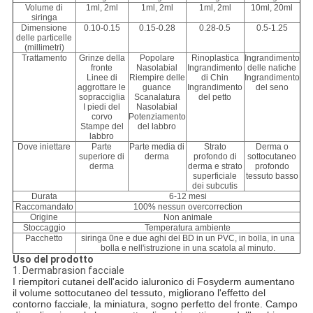
Volume di
1ml, 2ml
1ml, 2ml
1ml, 2ml
10ml, 20ml
siringa
Dimensione
0.10-0.15
0.15-0.28
0.28-0.5
0.5-1.25
delle particelle
(millimetri)
Trattamento
Grinze della
Popolare
Rinoplastica
Ingrandimento
fronte
Nasolabial
Ingrandimento
delle natiche
Linee di
Riempire delle
di Chin
Ingrandimento
aggrottare le
guance
Ingrandimento
del seno
sopracciglia
Scanalatura
del petto
I piedi del
Nasolabial
corvo
Potenziamento
Stampe del
del labbro
labbro
Dove iniettare
Parte
Parte media di
Strato
Derma o
superiore di
derma
profondo di
sottocutaneo
derma
derma e strato
profondo
superficiale
tessuto basso
dei subcutis
Durata
6-12 mesi
Raccomandato
100% nessun overcorrection
Origine
Non animale
Stoccaggio
Temperatura ambiente
Pacchetto
siringa 0ne e due aghi del BD in un PVC, in bolla, in una
bolla e nell'istruzione in una scatola al minuto.
Uso del prodotto
1. Dermabrasion facciale
I riempitori cutanei dell'acido ialuronico di Fosyderm aumentano
il volume sottocutaneo del tessuto, migliorano l'effetto del
contorno facciale, la miniatura, sogno perfetto del fronte. Campo