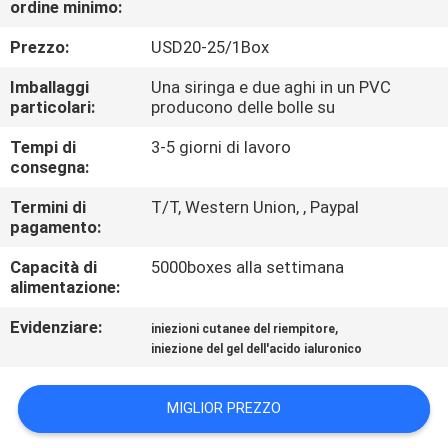
ordine minimo:
CONTROLLO
Prezzo:
USD20-25/1Box
DELLA
Imballaggi
Una siringa e due aghi in un PVC
particolari:
producono delle bolle su
QUALITÀ
Tempi di
3-5 giorni di lavoro
consegna:
CONTATTACI
Termini di
T/T, Western Union, , Paypal
pagamento:
NOTIZIE
Capacità di
5000boxes alla settimana
alimentazione:
CASI
Evidenziare:
,
iniezioni cutanee del riempitore
iniezione del gel dell'acido ialuronico
CHIEDI
UN
MIGLIOR PREZZO
PREVENTIVO