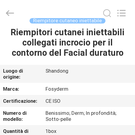
Jinan
Fosychan
International
Trading
Co.,
Riempitore cutaneo iniettabile
Ltd..
All
Riempitori cutanei iniettabili
CASA.
Rights
Reserved.
collegati incrocio per il
PRODOTTI
contorno del Facial duraturo
SU
Luogo di
Shandong
origine:
DI
NOI
Marca:
Fosyderm
Certificazione:
CE ISO
VISITA
Numero di
Benissimo; Derm; In profondità;
ALLA
modello:
Sotto-pelle
FABBRICA
Quantità di
1box