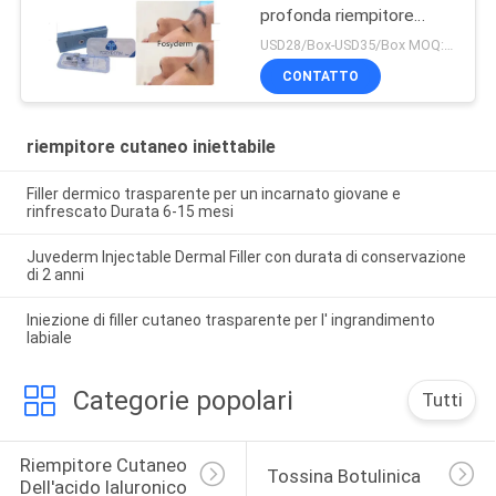
profonda riempitore
cutaneo del riempitore
USD28/Box-USD35/Box MOQ:1 SCATOLA
2ml per Nose Up
CONTATTO
riempitore cutaneo iniettabile
Filler dermico trasparente per un incarnato giovane e
rinfrescato Durata 6-15 mesi
Juvederm Injectable Dermal Filler con durata di conservazione
di 2 anni
Iniezione di filler cutaneo trasparente per l' ingrandimento
labiale
Categorie popolari
Tutti
Riempitore Cutaneo 
Tossina Botulinica
Dell'acido Ialuronico