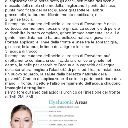
di applicazione: le borse sotto gli occhi, settimana dell'occhio,
muscolo della mela che modella, migliorano il ponte del naso,
punta modificata del naso; guance grassottelle; labbra
grassottelle, labbra modificate; mento modificato, ecc.
2.
grinze facciali
Il riempitore cutaneo dell'acido ialuronico di Fosyderm è nella
corteccia per riempire i pozzi e le grinze. La superficie di pelle è
di ristabilire lo stato completo, grinze immediatamente liscie. La
gente immediatamente ha una bellezza naturale giovanile.
Portata applicabile: linee della fronte e linee fra le sopracciglia,
gli occhi, le labbra, le linee della tigre e le linee.
3.
acqua di trucco
Il riempitore cutaneo dell'acido ialuronico di Fosyderm può
direttamente combinarsi con l'acido ialuronico originale nel
derma, la pelle per assorbire l'acqua e la capacità dell'acqua
della serratura, migliora l'elasticità di pelle ed il lustro, ristabilisce
un nuovo sguardo, la salute della bellezza naturale della
gioventù. Campo di applicazione: il collo, la parte posteriore della
mano, il fronte, il petto e l'altro riempimento dell'acqua chiudono.
Immagini dettagliate
riempitore cutaneo dell'acido ialuronico dell'iniezione del fronte
di 1ML 2ML 5ML