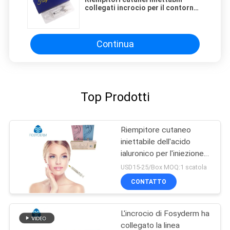
collegati incrocio per il contorno
del Facial duraturo
Continua
Top Prodotti
Riempitore cutaneo
iniettabile dell'acido
ialuronico per l'iniezione
antinvecchiamento
USD15-25/Box MOQ:1 scatola
CONTATTO
L'incrocio di Fosyderm ha
collegato la linea