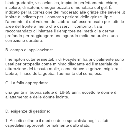
biodegradabile, viscoelastico, impianto perfettamente chiaro,
incolore, di isotoni, omogeneizzata e monofase del gel. È
indicato per la correzione del moderato alle grinze che severe .it
inoltre è indicato per il contorno perioral delle grinze .lip e
l'aumento .it del volume del labbro può essere usato per tutte le
aree del fronte a meno che osservi il contorno .it sia
raccomandato di iniettare il riempitore nel metà di a derma
profondo per raggiungere uno sguardo molto naturale e una
correzione duratura.
B. campo di applicazione:
I riempitori cutanei iniettabili di Fosyderm ha pricipalmente sono
usati per ortopedia come minimo dilagante ed il materiale da
otturazione del tessuto molle, come riduce le grinze, migliora il
labbro, il naso della gobba, l'aumento del seno, ecc.
C. La folla appropriata:
una gente in buona salute di 18-65 anni, eccetto le donne di
allattamento e delle donne incinte.
D. esigenze di gestione:
1. Accetti soltanto il medico dello specialista negli istituti
ospedalieri approvati formalmente dallo stato.