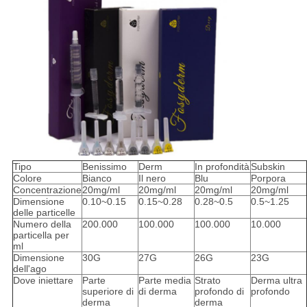
Tipo
Benissimo
Derm
In profondità
Subskin
Colore
Bianco
Il nero
Blu
Porpora
Concentrazione
20mg/ml
20mg/ml
20mg/ml
20mg/ml
Dimensione
0.10~0.15
0.15~0.28
0.28~0.5
0.5~1.25
delle particelle
Numero della
200.000
100.000
100.000
10.000
particella per
ml
Dimensione
30G
27G
26G
23G
dell'ago
Dove iniettare
Parte
Parte media
Strato
Derma ultra
superiore di
di derma
profondo di
profondo
derma
derma