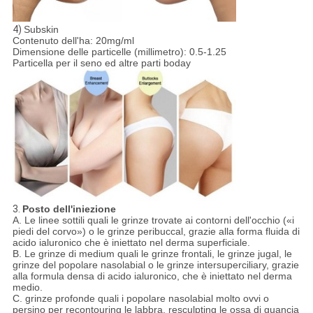
4)
Subskin
Contenuto dell'ha: 20mg/ml
Dimensione delle particelle (millimetro): 0.5-1.25
Particella per il seno ed altre parti boday
3.
Posto dell'iniezione
A. Le linee sottili quali le grinze trovate ai contorni dell'occhio («i
piedi del corvo») o le grinze peribuccal, grazie alla forma fluida di
acido ialuronico che è iniettato nel derma superficiale.
B. Le grinze di medium quali le grinze frontali, le grinze jugal, le
grinze del popolare nasolabial o le grinze intersuperciliary, grazie
alla formula densa di acido ialuronico, che è iniettato nel derma
medio.
C. grinze profonde quali i popolare nasolabial molto ovvi o
persino per recontouring le labbra, resculpting le ossa di guancia