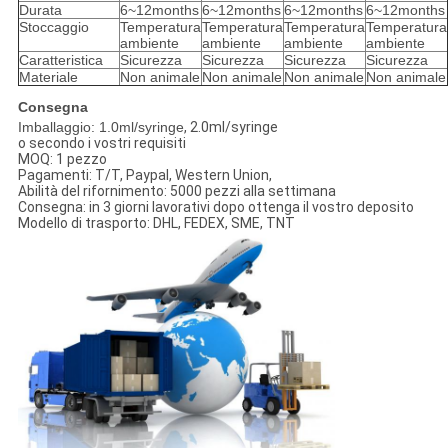
Durata
6~12months
6~12months
6~12months
6~12months
Stoccaggio
Temperatura
Temperatura
Temperatura
Temperatura
ambiente
ambiente
ambiente
ambiente
Caratteristica
Sicurezza
Sicurezza
Sicurezza
Sicurezza
Materiale
Non animale
Non animale
Non animale
Non animale
Consegna
Imballaggio: 1.0ml/syringe
, 2.0ml/syringe
o secondo i vostri requisiti
MOQ: 1 pezzo
Pagamenti: T/T, Paypal, Western Union,
Abilità del rifornimento: 5000 pezzi alla settimana
Consegna: in 3 giorni lavorativi dopo ottenga il vostro deposito
Modello di trasporto: DHL, FEDEX, SME, TNT