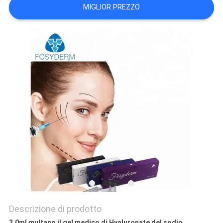
MIGLIOR PREZZO
SHOPPING
ONLINE
MAPPA
DEL
SITO
PRIVACY
POLICY
Descrizione di prodotto
2.0ml multano il gel medico di Hyaluronate del sodio