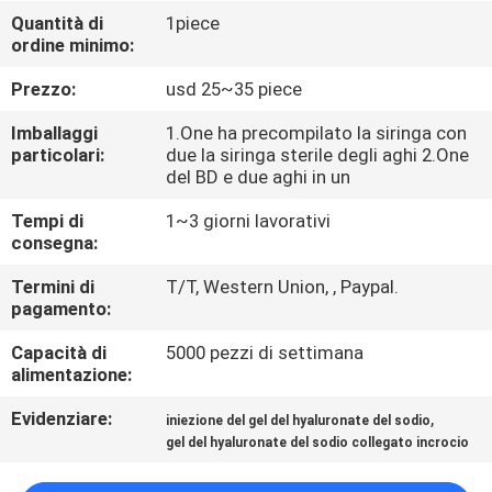
Quantità di
1piece
ordine minimo:
CONTROLLO
DELLA
Prezzo:
usd 25~35 piece
QUALITÀ
Imballaggi
1.One ha precompilato la siringa con
particolari:
due la siringa sterile degli aghi 2.One
del BD e due aghi in un
CONTATTACI
Tempi di
1~3 giorni lavorativi
consegna:
NOTIZIE
Termini di
T/T, Western Union, , Paypal.
pagamento:
CASI
Capacità di
5000 pezzi di settimana
alimentazione:
CHIEDI
Evidenziare:
,
iniezione del gel del hyaluronate del sodio
UN
gel del hyaluronate del sodio collegato incrocio
PREVENTIVO