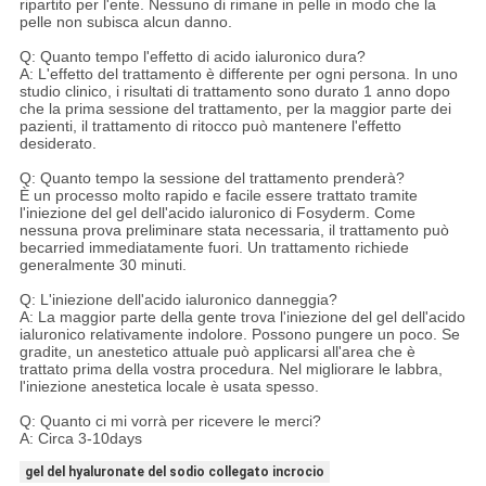
ripartito per l'ente. Nessuno di rimane in pelle in modo che la
pelle non subisca alcun danno.
Q: Quanto tempo l'effetto di acido ialuronico dura?
A: L'effetto del trattamento è differente per ogni persona. In uno
studio clinico, i risultati di trattamento sono durato 1 anno dopo
che la prima sessione del trattamento, per la maggior parte dei
pazienti, il trattamento di ritocco può mantenere l'effetto
desiderato.
Q: Quanto tempo la sessione del trattamento prenderà?
È un processo molto rapido e facile essere trattato tramite
l'iniezione del gel dell'acido ialuronico di Fosyderm. Come
nessuna prova preliminare stata necessaria, il trattamento può
becarried immediatamente fuori. Un trattamento richiede
generalmente 30 minuti.
Q: L'iniezione dell'acido ialuronico danneggia?
A: La maggior parte della gente trova l'iniezione del gel dell'acido
ialuronico relativamente indolore. Possono pungere un poco. Se
gradite, un anestetico attuale può applicarsi all'area che è
trattato prima della vostra procedura. Nel migliorare le labbra,
l'iniezione anestetica locale è usata spesso.
Q: Quanto ci mi vorrà per ricevere le merci?
A: Circa 3-10days
gel del hyaluronate del sodio collegato incrocio