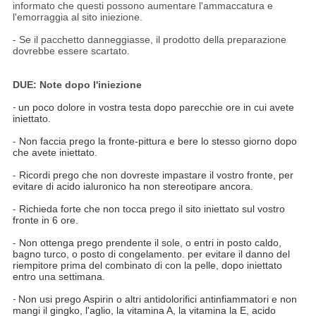
informato che questi possono aumentare l'ammaccatura e
l'emorraggia al sito iniezione.
- Se il pacchetto danneggiasse, il prodotto della preparazione
dovrebbe essere scartato.
DUE: Note dopo l'iniezione
-
un poco dolore in vostra testa dopo parecchie ore in cui avete
iniettato.
-
Non faccia prego la fronte-pittura e bere lo stesso giorno dopo
che avete iniettato.
-
Ricordi prego che non dovreste impastare il vostro fronte, per
evitare di acido ialuronico ha non stereotipare ancora.
-
Richieda forte che non tocca prego il sito iniettato sul vostro
fronte in 6 ore.
-
Non ottenga prego prendente il sole, o entri in posto caldo,
bagno turco, o posto di congelamento. per evitare il danno del
riempitore prima del combinato di con la pelle, dopo iniettato
entro una settimana.
-
Non usi prego Aspirin o altri antidolorifici antinfiammatori e non
mangi il gingko, l'aglio, la vitamina A, la vitamina la E, acido