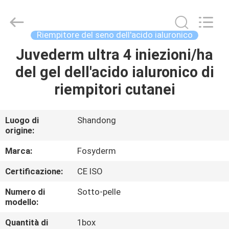
Jinan
Fosychan
International
Trading
Co.,
Riempitore del seno dell'acido ialuronico
Ltd..
All
Juvederm ultra 4 iniezioni/ha
CASA.
Rights
Reserved.
del gel dell'acido ialuronico di
PRODOTTI
riempitori cutanei
SU
Luogo di
Shandong
origine:
DI
NOI
Marca:
Fosyderm
Certificazione:
CE ISO
VISITA
Numero di
Sotto-pelle
ALLA
modello:
FABBRICA
Quantità di
1box