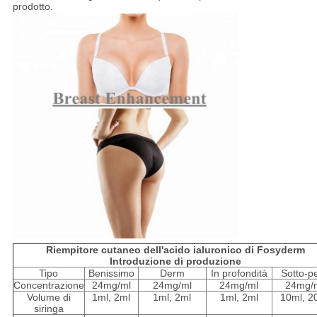
prodotto.
Riempitore cutaneo dell'acido ialuronico di Fosyderm
Introduzione di produzione
Tipo
Benissimo
Derm
In profondità
Sotto-pe
Concentrazione
24mg/ml
24mg/ml
24mg/ml
24mg/
Volume di
1ml, 2ml
1ml, 2ml
1ml, 2ml
10ml, 2
siringa