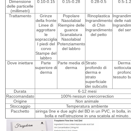
Dimensione
0.10-0.15
0.15-0.28
0.28-0.5
0.5-1.
delle particelle
(millimetri)
Trattamento
Grinze
Popolare
Rinoplastica
Ingrandi
della fronte
Nasolabial
Ingrandimento
delle nat
Linee di
Riempire delle
di Chin
Ingrandi
aggrottare
guance
Ingrandimento
del se
le
Scanalatura
del petto
sopracciglia
Nasolabial
I piedi del
Potenziamento
corvo
del labbro
Stampe del
labbro
Dove iniettare
Parte
Parte media di
Strato
Derma
superiore di
derma
profondo di
sottocut
derma
derma e
profon
strato
tessuto b
superficiale
dei subcutis
Durata
6-12 mesi
Raccomandato
100% nessun overcorrection
Origine
Non animale
Stoccaggio
Temperatura ambiente
Pacchetto
siringa 0ne e due aghi del BD in un PVC, in bolla, i
bolla e nell'istruzione in una scatola al minuto.