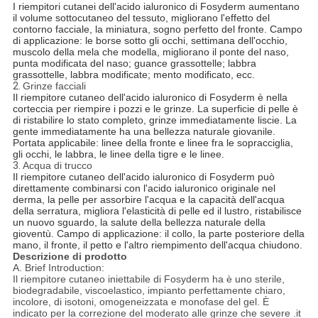
I riempitori cutanei dell'acido ialuronico di Fosyderm aumentano
il volume sottocutaneo del tessuto, migliorano l'effetto del
contorno facciale, la miniatura, sogno perfetto del fronte. Campo
di applicazione: le borse sotto gli occhi, settimana dell'occhio,
muscolo della mela che modella, migliorano il ponte del naso,
punta modificata del naso; guance grassottelle; labbra
grassottelle, labbra modificate; mento modificato, ecc.
2.
Grinze facciali
Il riempitore cutaneo dell'acido ialuronico di Fosyderm è nella
corteccia per riempire i pozzi e le grinze. La superficie di pelle è
di ristabilire lo stato completo, grinze immediatamente liscie. La
gente immediatamente ha una bellezza naturale giovanile.
Portata applicabile: linee della fronte e linee fra le sopracciglia,
gli occhi, le labbra, le linee della tigre e le linee.
3.
Acqua di trucco
Il riempitore cutaneo dell'acido ialuronico di Fosyderm può
direttamente combinarsi con l'acido ialuronico originale nel
derma, la pelle per assorbire l'acqua e la capacità dell'acqua
della serratura, migliora l'elasticità di pelle ed il lustro, ristabilisce
un nuovo sguardo, la salute della bellezza naturale della
gioventù. Campo di applicazione: il collo, la parte posteriore della
mano, il fronte, il petto e l'altro riempimento dell'acqua chiudono.
Descrizione di prodotto
A. Brief Introduction:
Il riempitore cutaneo iniettabile di Fosyderm ha è uno sterile,
biodegradabile, viscoelastico, impianto perfettamente chiaro,
incolore, di isotoni, omogeneizzata e monofase del gel. È
indicato per la correzione del moderato alle grinze che severe .it