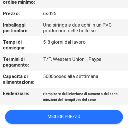
ordine minimo:
CONTROLLO
Prezzo:
usd25
DELLA
Imballaggi
Una siringa e due aghi in un PVC
particolari:
producono delle bolle su
QUALITÀ
Tempi di
5-8 giorni del lavoro
consegna:
CONTATTACI
Termini di
T/T, Western Union, , Paypal
pagamento:
NOTIZIE
Capacità di
5000boxes alla settimana
alimentazione:
CASI
Evidenziare:
,
riempitore dell'iniezione di aumento del seno
iniezioni del riempitore del seno
CHIEDI
UN
MIGLIOR PREZZO
PREVENTIVO