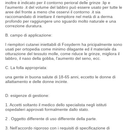
inoltre è indicato per il contorno perioral delle grinze .lip e
l'aumento .it del volume del labbro può essere usato per tutte le
aree del fronte a meno che osservi il contorno .it sia
raccomandato di iniettare il riempitore nel metà di a derma
profondo per raggiungere uno sguardo molto naturale e una
correzione duratura.
B. campo di applicazione:
I riempitori cutanei iniettabili di Fosyderm ha pricipalmente sono
usati per ortopedia come minimo dilagante ed il materiale da
otturazione del tessuto molle, come riduce le grinze, migliora il
labbro, il naso della gobba, l'aumento del seno, ecc.
C. La folla appropriata:
una gente in buona salute di 18-65 anni, eccetto le donne di
allattamento e delle donne incinte.
D. esigenze di gestione:
1. Accetti soltanto il medico dello specialista negli istituti
ospedalieri approvati formalmente dallo stato.
2 . Oggetto differente di uso differente della parte.
3. Nell'accordo rigoroso con i requisiti di specificazione di