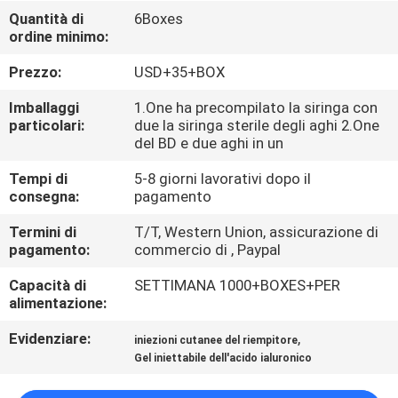
Quantità di
6Boxes
ordine minimo:
CONTROLLO
DELLA
Prezzo:
USD+35+BOX
QUALITÀ
Imballaggi
1.One ha precompilato la siringa con
particolari:
due la siringa sterile degli aghi 2.One
del BD e due aghi in un
CONTATTACI
Tempi di
5-8 giorni lavorativi dopo il
consegna:
pagamento
NOTIZIE
Termini di
T/T, Western Union, assicurazione di
pagamento:
commercio di , Paypal
CASI
Capacità di
SETTIMANA 1000+BOXES+PER
alimentazione:
CHIEDI
Evidenziare:
,
iniezioni cutanee del riempitore
UN
Gel iniettabile dell'acido ialuronico
PREVENTIVO