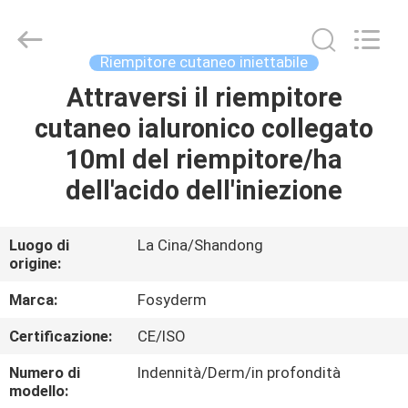
Jinan
Fosychan
International
Trading
Co.,
Riempitore cutaneo iniettabile
Ltd..
All
Attraversi il riempitore
CASA.
Rights
Reserved.
cutaneo ialuronico collegato
PRODOTTI
10ml del riempitore/ha
dell'acido dell'iniezione
SU
DI
Luogo di
La Cina/Shandong
origine:
NOI
Marca:
Fosyderm
VISITA
Certificazione:
CE/ISO
ALLA
Numero di
Indennità/Derm/in profondità
FABBRICA
modello: