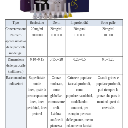
Tipo
Benissimo
Derm
In profondità
Sotto-pelle
Concentrazione
20mg/ml
20mg/ml
20mg/ml
20mg/ml
Numero
200.000
100.000
100.000
10.000
approssimativo
delle particelle
ml del gel
Dimensione
0.10~0.15
0.150~28
0.28~0.5
0.5~1.25
delle particelle
(millimetri)
Raccomandato
Superficiale
Grinze
Grinze e popolare
Grandi grinze e
indicazioni
sottile
moderate,
facciali profondi,
popolare profondi,
linee, quale la
come
come
può riempire le
preoccupazione
glabellar,
popolare nasolabial,
grinze che pars le
linee, linee
commissure
modellando i
mani ed i petti di
periobital, linee
orali.
contorni, per
cervicalis
perioral
Labbra:
esempio pienezza
confine di
delle guance, mento
pienezza,
ed aumento facciali