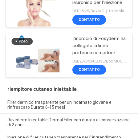
ialuronico per l'iniezione
antinvecchiamento
USD15-25/Box MOQ:1 scatola
CONTATTO
L'incrocio di Fosyderm ha
collegato la linea
profonda riempitore
cutaneo del riempitore
USD28/Box-USD35/Box MOQ:1 SCATOLA
2ml per Nose Up
CONTATTO
riempitore cutaneo iniettabile
Filler dermico trasparente per un incarnato giovane e
rinfrescato Durata 6-15 mesi
Juvederm Injectable Dermal Filler con durata di conservazione
di 2 anni
Iniezione di filler cutaneo trasparente per l' ingrandimento