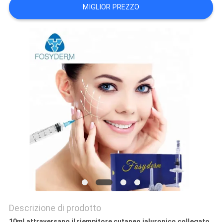
MIGLIOR PREZZO
SHOPPING
ONLINE
MAPPA
DEL
SITO
PRIVACY
POLICY
Descrizione di prodotto
10ml attraversano il riempitore cutaneo ialuronico collegato