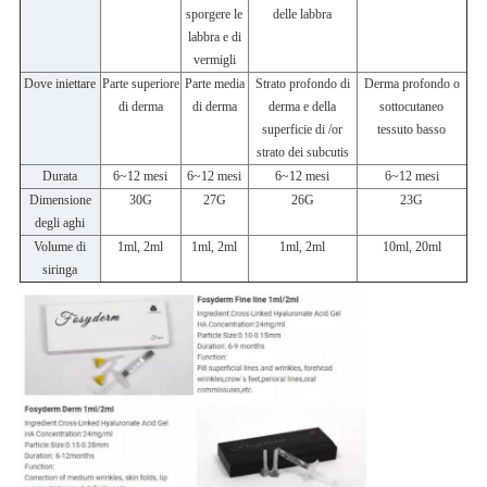
sporgere le
delle labbra
labbra e di
vermigli
Dove iniettare
Parte superiore
Parte media
Strato profondo di
Derma profondo o
di derma
di derma
derma e della
sottocutaneo
superficie di /or
tessuto basso
strato dei subcutis
Durata
6~12 mesi
6~12 mesi
6~12 mesi
6~12 mesi
Dimensione
30G
27G
26G
23G
degli aghi
Volume di
1ml, 2ml
1ml, 2ml
1ml, 2ml
10ml, 20ml
siringa