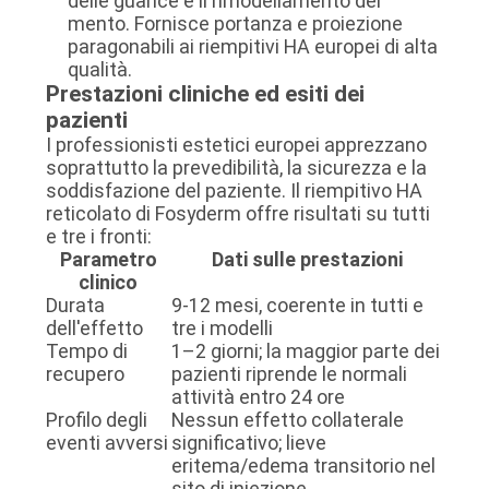
delle guance e il rimodellamento del
mento. Fornisce portanza e proiezione
paragonabili ai riempitivi HA europei di alta
qualità.
Prestazioni cliniche ed esiti dei
pazienti
I professionisti estetici europei apprezzano
soprattutto la prevedibilità, la sicurezza e la
soddisfazione del paziente. Il riempitivo HA
reticolato di Fosyderm offre risultati su tutti
e tre i fronti:
Parametro
Dati sulle prestazioni
clinico
Durata
9-12 mesi, coerente in tutti e
dell'effetto
tre i modelli
Tempo di
1–2 giorni; la maggior parte dei
recupero
pazienti riprende le normali
attività entro 24 ore
Profilo degli
Nessun effetto collaterale
eventi avversi
significativo; lieve
eritema/edema transitorio nel
sito di iniezione