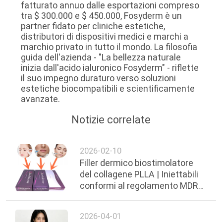
fatturato annuo dalle esportazioni compreso
tra $ 300.000 e $ 450.000, Fosyderm è un
partner fidato per cliniche estetiche,
distributori di dispositivi medici e marchi a
marchio privato in tutto il mondo. La filosofia
guida dell'azienda - "La bellezza naturale
inizia dall'acido ialuronico Fosyderm" - riflette
il suo impegno duraturo verso soluzioni
estetiche biocompatibili e scientificamente
avanzate.
Notizie correlate
2026-02-10
Filler dermico biostimolatore
del collagene PLLA | Iniettabili
conformi al regolamento MDR
UE per il ringiovanimento del
viso in Europa
2026-04-01